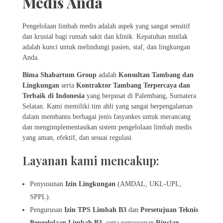
Medis Anda
Pengelolaan limbah medis adalah aspek yang sangat sensitif
dan krusial bagi rumah sakit dan klinik. Kepatuhan mutlak
adalah kunci untuk melindungi pasien, staf, dan lingkungan
Anda.
Bima Shabartum Group
adalah
Konsultan Tambang dan
Lingkungan
serta
Kontraktor Tambang Terpercaya dan
Terbaik di Indonesia
yang berpusat di Palembang, Sumatera
Selatan. Kami memiliki tim ahli yang sangat berpengalaman
dalam membantu berbagai jenis fasyankes untuk merancang
dan mengimplementasikan sistem pengelolaan limbah medis
yang aman, efektif, dan sesuai regulasi.
Layanan kami mencakup:
Penyusunan
Izin Lingkungan
(AMDAL, UKL-UPL,
SPPL).
Pengurusan
Izin TPS Limbah B3
dan
Persetujuan Teknis
Pengelolaan Limbah B3
, serta penyusunan
Rincian