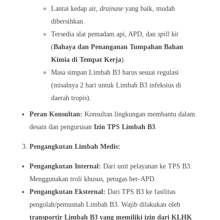
Lantai kedap air,
drainase
yang baik, mudah
dibersihkan.
Tersedia alat pemadam api, APD, dan
spill kit
(
Bahaya dan Penanganan Tumpahan Bahan
Kimia di Tempat Kerja
).
Masa simpan Limbah B3 harus sesuai regulasi
(misalnya 2 hari untuk Limbah B3 infeksius di
daerah tropis).
Peran Konsultan:
Konsultan lingkungan membantu dalam
desain dan pengurusan
Izin TPS Limbah B3
.
Pengangkutan Limbah Medis:
Pengangkutan Internal:
Dari unit pelayanan ke TPS B3.
Menggunakan troli khusus, petugas ber-APD.
Pengangkutan Eksternal:
Dari TPS B3 ke fasilitas
pengolah/pemusnah Limbah B3. Wajib dilakukan oleh
transportir Limbah B3 yang memiliki izin dari KLHK