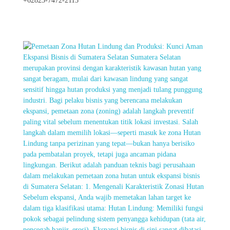
+62823-7472-2113