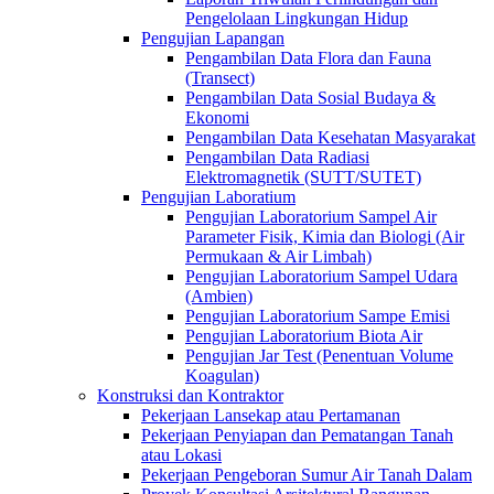
Pengelolaan Lingkungan Hidup
Pengujian Lapangan
Pengambilan Data Flora dan Fauna
(Transect)
Pengambilan Data Sosial Budaya &
Ekonomi
Pengambilan Data Kesehatan Masyarakat
Pengambilan Data Radiasi
Elektromagnetik (SUTT/SUTET)
Pengujian Laboratium
Pengujian Laboratorium Sampel Air
Parameter Fisik, Kimia dan Biologi (Air
Permukaan & Air Limbah)
Pengujian Laboratorium Sampel Udara
(Ambien)
Pengujian Laboratorium Sampe Emisi
Pengujian Laboratorium Biota Air
Pengujian Jar Test (Penentuan Volume
Koagulan)
Konstruksi dan Kontraktor
Pekerjaan Lansekap atau Pertamanan
Pekerjaan Penyiapan dan Pematangan Tanah
atau Lokasi
Pekerjaan Pengeboran Sumur Air Tanah Dalam