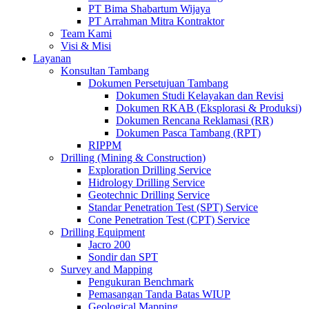
PT Bima Shabartum Wijaya
PT Arrahman Mitra Kontraktor
Team Kami
Visi & Misi
Layanan
Konsultan Tambang
Dokumen Persetujuan Tambang
Dokumen Studi Kelayakan dan Revisi
Dokumen RKAB (Eksplorasi & Produksi)
Dokumen Rencana Reklamasi (RR)
Dokumen Pasca Tambang (RPT)
RIPPM
Drilling (Mining & Construction)
Exploration Drilling Service
Hidrology Drilling Service
Geotechnic Drilling Service
Standar Penetration Test (SPT) Service
Cone Penetration Test (CPT) Service
Drilling Equipment
Jacro 200
Sondir dan SPT
Survey and Mapping
Pengukuran Benchmark
Pemasangan Tanda Batas WIUP
Geological Mapping