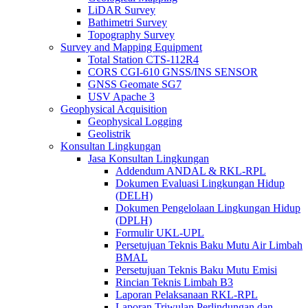
LiDAR Survey
Bathimetri Survey
Topography Survey
Survey and Mapping Equipment
Total Station CTS-112R4
CORS CGI-610 GNSS/INS SENSOR
GNSS Geomate SG7
USV Apache 3
Geophysical Acquisition
Geophysical Logging
Geolistrik
Konsultan Lingkungan
Jasa Konsultan Lingkungan
Addendum ANDAL & RKL-RPL
Dokumen Evaluasi Lingkungan Hidup
(DELH)
Dokumen Pengelolaan Lingkungan Hidup
(DPLH)
Formulir UKL-UPL
Persetujuan Teknis Baku Mutu Air Limbah
BMAL
Persetujuan Teknis Baku Mutu Emisi
Rincian Teknis Limbah B3
Laporan Pelaksanaan RKL-RPL
Laporan Triwulan Perlindungan dan