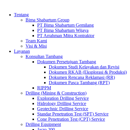
Tentang
Bima Shabartum Group
PT Bima Shabartum Gemilang
PT Bima Shabartum Wijaya
PT Arrahman Mitra Kontraktor
Team Kami
Visi & Misi
Layanan
Konsultan Tambang
Dokumen Persetujuan Tambang
Dokumen Studi Kelayakan dan Revisi
Dokumen RKAB (Eksplorasi & Produksi)
Dokumen Rencana Reklamasi (RR)
Dokumen Pasca Tambang (RPT)
RIPPM
Drilling (Mining & Construction)
Exploration Drilling Service
Hidrology Drilling Service
Geotechnic Drilling Service
Standar Penetration Test (SPT) Service
Cone Penetration Test (CPT) Service
Drilling Equipment
Jacro 200