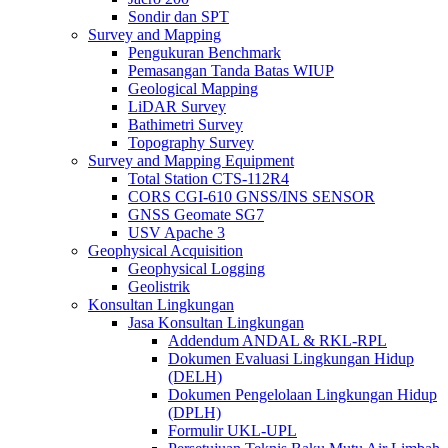
Sondir dan SPT
Survey and Mapping
Pengukuran Benchmark
Pemasangan Tanda Batas WIUP
Geological Mapping
LiDAR Survey
Bathimetri Survey
Topography Survey
Survey and Mapping Equipment
Total Station CTS-112R4
CORS CGI-610 GNSS/INS SENSOR
GNSS Geomate SG7
USV Apache 3
Geophysical Acquisition
Geophysical Logging
Geolistrik
Konsultan Lingkungan
Jasa Konsultan Lingkungan
Addendum ANDAL & RKL-RPL
Dokumen Evaluasi Lingkungan Hidup
(DELH)
Dokumen Pengelolaan Lingkungan Hidup
(DPLH)
Formulir UKL-UPL