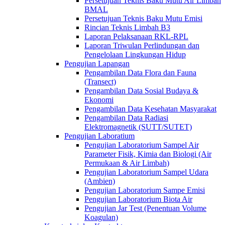
Persetujuan Teknis Baku Mutu Air Limbah
BMAL
Persetujuan Teknis Baku Mutu Emisi
Rincian Teknis Limbah B3
Laporan Pelaksanaan RKL-RPL
Laporan Triwulan Perlindungan dan
Pengelolaan Lingkungan Hidup
Pengujian Lapangan
Pengambilan Data Flora dan Fauna
(Transect)
Pengambilan Data Sosial Budaya &
Ekonomi
Pengambilan Data Kesehatan Masyarakat
Pengambilan Data Radiasi
Elektromagnetik (SUTT/SUTET)
Pengujian Laboratium
Pengujian Laboratorium Sampel Air
Parameter Fisik, Kimia dan Biologi (Air
Permukaan & Air Limbah)
Pengujian Laboratorium Sampel Udara
(Ambien)
Pengujian Laboratorium Sampe Emisi
Pengujian Laboratorium Biota Air
Pengujian Jar Test (Penentuan Volume
Koagulan)