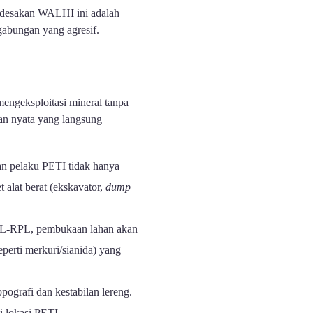
, desakan WALHI ini adalah
 gabungan yang agresif.
engeksploitasi mineral tanpa
n nyata yang langsung
 pelaku PETI tidak hanya
t alat berat (ekskavator,
dump
-RPL, pembukaan lahan akan
perti merkuri/sianida) yang
ografi dan kestabilan lereng.
i lokasi PETI.