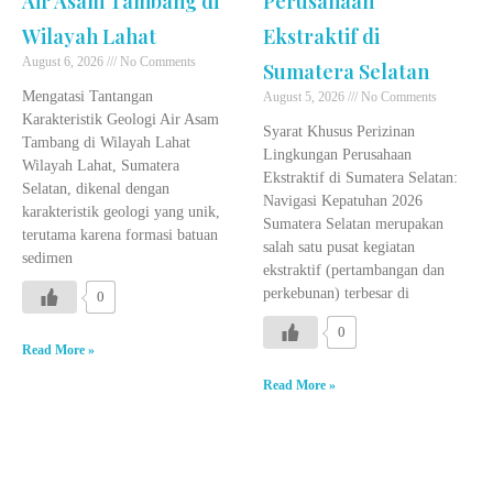
Air Asam Tambang di
Perusahaan
Wilayah Lahat
Ekstraktif di
August 6, 2026
No Comments
Sumatera Selatan
Mengatasi Tantangan
August 5, 2026
No Comments
Karakteristik Geologi Air Asam
Syarat Khusus Perizinan
Tambang di Wilayah Lahat
Lingkungan Perusahaan
Wilayah Lahat, Sumatera
Ekstraktif di Sumatera Selatan:
Selatan, dikenal dengan
Navigasi Kepatuhan 2026
karakteristik geologi yang unik,
Sumatera Selatan merupakan
terutama karena formasi batuan
salah satu pusat kegiatan
sedimen
ekstraktif (pertambangan dan
perkebunan) terbesar di
0
0
Read More »
Read More »