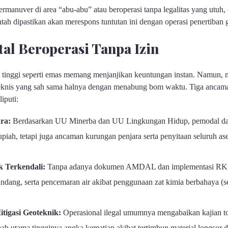
rmanuver di area “abu-abu” atau beroperasi tanpa legalitas yang utuh
ntah dipastikan akan merespons tuntutan ini dengan operasi penertiban
al Beroperasi Tanpa Izin
tinggi seperti emas memang menjanjikan keuntungan instan. Namun, m
nis yang sah sama halnya dengan menabung bom waktu. Tiga ancama
iputi:
ra:
Berdasarkan UU Minerba dan UU Lingkungan Hidup, pemodal dan
upiah, tetapi juga ancaman kurungan penjara serta penyitaan seluruh ase
k Terkendali:
Tanpa adanya dokumen AMDAL dan implementasi RKL
andang, serta pencemaran air akibat penggunaan zat kimia berbahaya (se
tigasi Geoteknik:
Operasional ilegal umumnya mengabaikan kajian top
ab utama tingginya angka kematian akibat tertimbun material longsor d