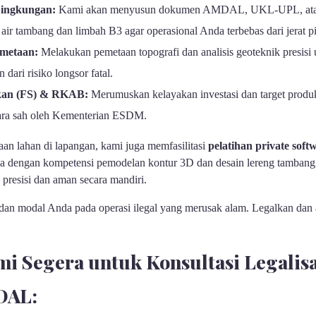
Lingkungan:
Kami akan menyusun dokumen AMDAL, UKL-UPL, atau 
 air tambang dan limbah B3 agar operasional Anda terbebas dari jerat 
emetaan:
Melakukan pemetaan topografi dan analisis geoteknik presisi
 dari risiko longsor fatal.
kan (FS) & RKAB:
Merumuskan kelayakan investasi dan target produk
cara sah oleh Kementerian ESDM.
n lahan di lapangan, kami juga memfasilitasi
pelatihan private sof
da dengan kompetensi pemodelan kontur 3D dan desain lereng tamba
presisi dan aman secara mandiri.
dan modal Anda pada operasi ilegal yang merusak alam. Legalkan dan
 Segera untuk Konsultasi Legalisa
DAL: