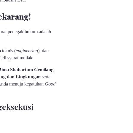
ekarang!
parat penegak hukum adalah
teknis (
engineering
), dan
adi syarat mutlak.
Bima Shabartum Gemilang
ang dan Lingkungan
serta
i Anda menuju kepatuhan
Good
geksekusi