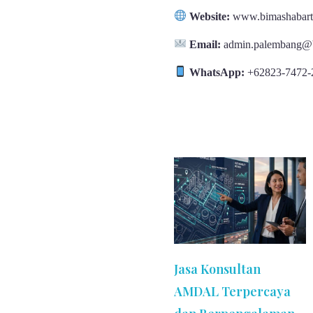
Website:
www.bimashabart
Email:
admin.palembang@b
WhatsApp:
+62823-7472-
Jasa Konsultan
AMDAL Terpercaya