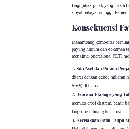
Bagi pihak-pihak yang masih be
sinyal bahaya tertinggi. Pemeri
Konsekuensi Fat
Menambang komoditas bernilai 
payung hukum dan dokumen tek
mengintai operasional PETI mel
Sita Aset dan Pidana Penja
dijerat dengan denda miliaran r
truck
) di lokasi.
Bencana Ekologis yang Ta
memicu erosi ekstrem, banjir b
langsung dibuang ke sungai.
Kecelakaan Fatal Tanpa Mi
Hal inilah yang menjadi penyeb