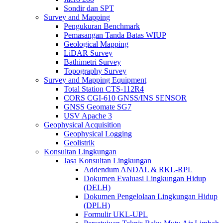
Sondir dan SPT
Survey and Mapping
Pengukuran Benchmark
Pemasangan Tanda Batas WIUP
Geological Mapping
LiDAR Survey
Bathimetri Survey
Topography Survey
Survey and Mapping Equipment
Total Station CTS-112R4
CORS CGI-610 GNSS/INS SENSOR
GNSS Geomate SG7
USV Apache 3
Geophysical Acquisition
Geophysical Logging
Geolistrik
Konsultan Lingkungan
Jasa Konsultan Lingkungan
Addendum ANDAL & RKL-RPL
Dokumen Evaluasi Lingkungan Hidup
(DELH)
Dokumen Pengelolaan Lingkungan Hidup
(DPLH)
Formulir UKL-UPL