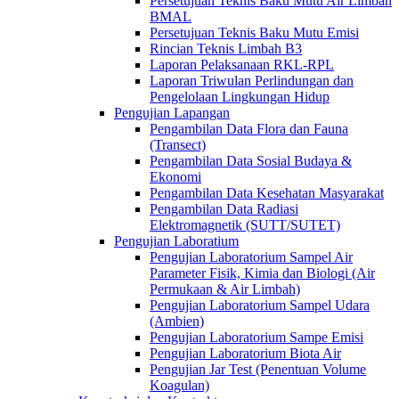
Persetujuan Teknis Baku Mutu Air Limbah
BMAL
Persetujuan Teknis Baku Mutu Emisi
Rincian Teknis Limbah B3
Laporan Pelaksanaan RKL-RPL
Laporan Triwulan Perlindungan dan
Pengelolaan Lingkungan Hidup
Pengujian Lapangan
Pengambilan Data Flora dan Fauna
(Transect)
Pengambilan Data Sosial Budaya &
Ekonomi
Pengambilan Data Kesehatan Masyarakat
Pengambilan Data Radiasi
Elektromagnetik (SUTT/SUTET)
Pengujian Laboratium
Pengujian Laboratorium Sampel Air
Parameter Fisik, Kimia dan Biologi (Air
Permukaan & Air Limbah)
Pengujian Laboratorium Sampel Udara
(Ambien)
Pengujian Laboratorium Sampe Emisi
Pengujian Laboratorium Biota Air
Pengujian Jar Test (Penentuan Volume
Koagulan)