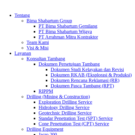
Tentang
Bima Shabartum Group
PT Bima Shabartum Gemilang
PT Bima Shabartum Wijaya
PT Arrahman Mitra Kontraktor
Team Kami
Visi & Misi
Layanan
Konsultan Tambang
Dokumen Persetujuan Tambang
Dokumen Studi Kelayakan dan Revisi
Dokumen RKAB (Eksplorasi & Produksi)
Dokumen Rencana Reklamasi (RR)
Dokumen Pasca Tambang (RPT)
RIPPM
Drilling (Mining & Construction)
Exploration Drilling Service
Hidrology Drilling Service
Geotechnic Drilling Service
Standar Penetration Test (SPT) Service
Cone Penetration Test (CPT) Service
Drilling Equipment
Jacro 200