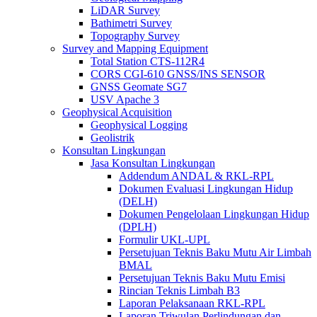
LiDAR Survey
Bathimetri Survey
Topography Survey
Survey and Mapping Equipment
Total Station CTS-112R4
CORS CGI-610 GNSS/INS SENSOR
GNSS Geomate SG7
USV Apache 3
Geophysical Acquisition
Geophysical Logging
Geolistrik
Konsultan Lingkungan
Jasa Konsultan Lingkungan
Addendum ANDAL & RKL-RPL
Dokumen Evaluasi Lingkungan Hidup
(DELH)
Dokumen Pengelolaan Lingkungan Hidup
(DPLH)
Formulir UKL-UPL
Persetujuan Teknis Baku Mutu Air Limbah
BMAL
Persetujuan Teknis Baku Mutu Emisi
Rincian Teknis Limbah B3
Laporan Pelaksanaan RKL-RPL
Laporan Triwulan Perlindungan dan