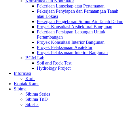
Konstruksi dan Kontraktor
Pekerjaan Lansekap atau Pertamanan
Pekerjaan Penyiapan dan Pematangan Tanah
atau Lokasi
Pekerjaan Pengeboran Sumur Air Tanah Dalam
Proyek Konsultasi Arsitektural Bangunan
Pekerjaan Persiapan Lapangan Untuk
Pertambangan
Proyek Konsultasi Interior Bangunan
Proyek Pelaksanaan Arsitektur
Proyek Pelaksanaan Interior Bangunan
BGM Lab
Soil and Rock Test
Hydrology Project
Informasi
Karir
Kontak Kami
Sibima
Sibima Series
Sibima TnD
Sibisha