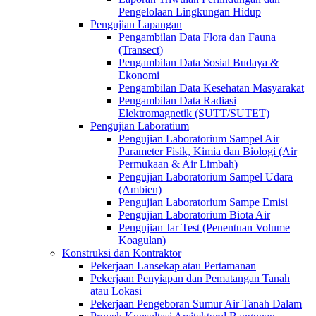
Pengelolaan Lingkungan Hidup
Pengujian Lapangan
Pengambilan Data Flora dan Fauna
(Transect)
Pengambilan Data Sosial Budaya &
Ekonomi
Pengambilan Data Kesehatan Masyarakat
Pengambilan Data Radiasi
Elektromagnetik (SUTT/SUTET)
Pengujian Laboratium
Pengujian Laboratorium Sampel Air
Parameter Fisik, Kimia dan Biologi (Air
Permukaan & Air Limbah)
Pengujian Laboratorium Sampel Udara
(Ambien)
Pengujian Laboratorium Sampe Emisi
Pengujian Laboratorium Biota Air
Pengujian Jar Test (Penentuan Volume
Koagulan)
Konstruksi dan Kontraktor
Pekerjaan Lansekap atau Pertamanan
Pekerjaan Penyiapan dan Pematangan Tanah
atau Lokasi
Pekerjaan Pengeboran Sumur Air Tanah Dalam