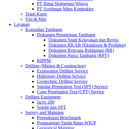
PT Bima Shabartum Wijaya
PT Arrahman Mitra Kontraktor
Team Kami
Visi & Misi
Layanan
Konsultan Tambang
Dokumen Persetujuan Tambang
Dokumen Studi Kelayakan dan Revisi
Dokumen RKAB (Eksplorasi & Produksi)
Dokumen Rencana Reklamasi (RR)
Dokumen Pasca Tambang (RPT)
RIPPM
Drilling (Mining & Construction)
Exploration Drilling Service
Hidrology Drilling Service
Geotechnic Drilling Service
Standar Penetration Test (SPT) Service
Cone Penetration Test (CPT) Service
Drilling Equipment
Jacro 200
Sondir dan SPT
Survey and Mapping
Pengukuran Benchmark
Pemasangan Tanda Batas WIUP
Geological Mapping