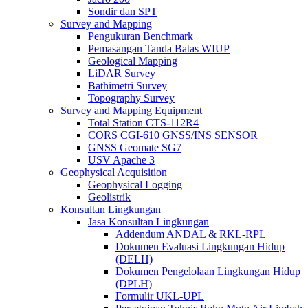
Sondir dan SPT
Survey and Mapping
Pengukuran Benchmark
Pemasangan Tanda Batas WIUP
Geological Mapping
LiDAR Survey
Bathimetri Survey
Topography Survey
Survey and Mapping Equipment
Total Station CTS-112R4
CORS CGI-610 GNSS/INS SENSOR
GNSS Geomate SG7
USV Apache 3
Geophysical Acquisition
Geophysical Logging
Geolistrik
Konsultan Lingkungan
Jasa Konsultan Lingkungan
Addendum ANDAL & RKL-RPL
Dokumen Evaluasi Lingkungan Hidup
(DELH)
Dokumen Pengelolaan Lingkungan Hidup
(DPLH)
Formulir UKL-UPL