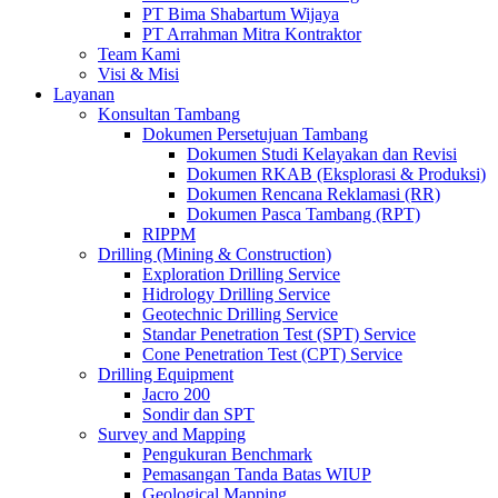
PT Bima Shabartum Wijaya
PT Arrahman Mitra Kontraktor
Team Kami
Visi & Misi
Layanan
Konsultan Tambang
Dokumen Persetujuan Tambang
Dokumen Studi Kelayakan dan Revisi
Dokumen RKAB (Eksplorasi & Produksi)
Dokumen Rencana Reklamasi (RR)
Dokumen Pasca Tambang (RPT)
RIPPM
Drilling (Mining & Construction)
Exploration Drilling Service
Hidrology Drilling Service
Geotechnic Drilling Service
Standar Penetration Test (SPT) Service
Cone Penetration Test (CPT) Service
Drilling Equipment
Jacro 200
Sondir dan SPT
Survey and Mapping
Pengukuran Benchmark
Pemasangan Tanda Batas WIUP
Geological Mapping