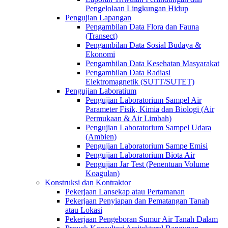
Pengelolaan Lingkungan Hidup
Pengujian Lapangan
Pengambilan Data Flora dan Fauna
(Transect)
Pengambilan Data Sosial Budaya &
Ekonomi
Pengambilan Data Kesehatan Masyarakat
Pengambilan Data Radiasi
Elektromagnetik (SUTT/SUTET)
Pengujian Laboratium
Pengujian Laboratorium Sampel Air
Parameter Fisik, Kimia dan Biologi (Air
Permukaan & Air Limbah)
Pengujian Laboratorium Sampel Udara
(Ambien)
Pengujian Laboratorium Sampe Emisi
Pengujian Laboratorium Biota Air
Pengujian Jar Test (Penentuan Volume
Koagulan)
Konstruksi dan Kontraktor
Pekerjaan Lansekap atau Pertamanan
Pekerjaan Penyiapan dan Pematangan Tanah
atau Lokasi
Pekerjaan Pengeboran Sumur Air Tanah Dalam