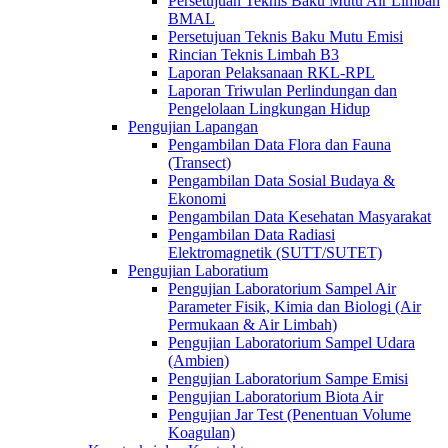
Persetujuan Teknis Baku Mutu Air Limbah
BMAL
Persetujuan Teknis Baku Mutu Emisi
Rincian Teknis Limbah B3
Laporan Pelaksanaan RKL-RPL
Laporan Triwulan Perlindungan dan
Pengelolaan Lingkungan Hidup
Pengujian Lapangan
Pengambilan Data Flora dan Fauna
(Transect)
Pengambilan Data Sosial Budaya &
Ekonomi
Pengambilan Data Kesehatan Masyarakat
Pengambilan Data Radiasi
Elektromagnetik (SUTT/SUTET)
Pengujian Laboratium
Pengujian Laboratorium Sampel Air
Parameter Fisik, Kimia dan Biologi (Air
Permukaan & Air Limbah)
Pengujian Laboratorium Sampel Udara
(Ambien)
Pengujian Laboratorium Sampe Emisi
Pengujian Laboratorium Biota Air
Pengujian Jar Test (Penentuan Volume
Koagulan)