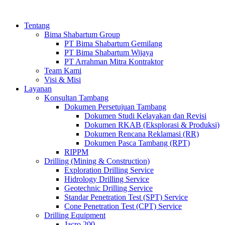
Tentang
Bima Shabartum Group
PT Bima Shabartum Gemilang
PT Bima Shabartum Wijaya
PT Arrahman Mitra Kontraktor
Team Kami
Visi & Misi
Layanan
Konsultan Tambang
Dokumen Persetujuan Tambang
Dokumen Studi Kelayakan dan Revisi
Dokumen RKAB (Eksplorasi & Produksi)
Dokumen Rencana Reklamasi (RR)
Dokumen Pasca Tambang (RPT)
RIPPM
Drilling (Mining & Construction)
Exploration Drilling Service
Hidrology Drilling Service
Geotechnic Drilling Service
Standar Penetration Test (SPT) Service
Cone Penetration Test (CPT) Service
Drilling Equipment
Jacro 200