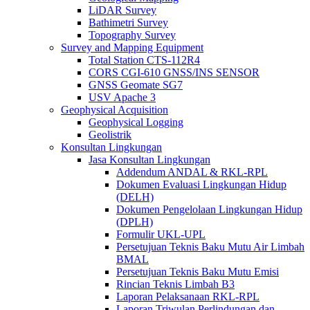
LiDAR Survey
Bathimetri Survey
Topography Survey
Survey and Mapping Equipment
Total Station CTS-112R4
CORS CGI-610 GNSS/INS SENSOR
GNSS Geomate SG7
USV Apache 3
Geophysical Acquisition
Geophysical Logging
Geolistrik
Konsultan Lingkungan
Jasa Konsultan Lingkungan
Addendum ANDAL & RKL-RPL
Dokumen Evaluasi Lingkungan Hidup
(DELH)
Dokumen Pengelolaan Lingkungan Hidup
(DPLH)
Formulir UKL-UPL
Persetujuan Teknis Baku Mutu Air Limbah
BMAL
Persetujuan Teknis Baku Mutu Emisi
Rincian Teknis Limbah B3
Laporan Pelaksanaan RKL-RPL
Laporan Triwulan Perlindungan dan