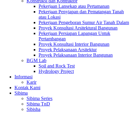
Konstruksi dan Kontraktor
Pekerjaan Lansekap atau Pertamanan
Pekerjaan Penyiapan dan Pematangan Tanah
atau Lokasi
Pekerjaan Pengeboran Sumur Air Tanah Dalam
Proyek Konsultasi Arsitektural Bangunan
Pekerjaan Persiapan Lapangan Untuk
Pertambangan
Proyek Konsultasi Interior Bangunan
Proyek Pelaksanaan Arsitektur
Proyek Pelaksanaan Interior Bangunan
BGM Lab
Soil and Rock Test
Hydrology Project
Informasi
Karir
Kontak Kami
Sibima
Sibima Series
Sibima TnD
Sibisha