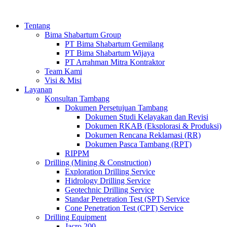
Tentang
Bima Shabartum Group
PT Bima Shabartum Gemilang
PT Bima Shabartum Wijaya
PT Arrahman Mitra Kontraktor
Team Kami
Visi & Misi
Layanan
Konsultan Tambang
Dokumen Persetujuan Tambang
Dokumen Studi Kelayakan dan Revisi
Dokumen RKAB (Eksplorasi & Produksi)
Dokumen Rencana Reklamasi (RR)
Dokumen Pasca Tambang (RPT)
RIPPM
Drilling (Mining & Construction)
Exploration Drilling Service
Hidrology Drilling Service
Geotechnic Drilling Service
Standar Penetration Test (SPT) Service
Cone Penetration Test (CPT) Service
Drilling Equipment
Jacro 200