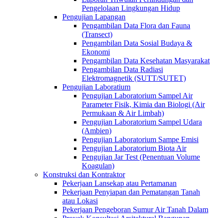
Pengelolaan Lingkungan Hidup
Pengujian Lapangan
Pengambilan Data Flora dan Fauna
(Transect)
Pengambilan Data Sosial Budaya &
Ekonomi
Pengambilan Data Kesehatan Masyarakat
Pengambilan Data Radiasi
Elektromagnetik (SUTT/SUTET)
Pengujian Laboratium
Pengujian Laboratorium Sampel Air
Parameter Fisik, Kimia dan Biologi (Air
Permukaan & Air Limbah)
Pengujian Laboratorium Sampel Udara
(Ambien)
Pengujian Laboratorium Sampe Emisi
Pengujian Laboratorium Biota Air
Pengujian Jar Test (Penentuan Volume
Koagulan)
Konstruksi dan Kontraktor
Pekerjaan Lansekap atau Pertamanan
Pekerjaan Penyiapan dan Pematangan Tanah
atau Lokasi
Pekerjaan Pengeboran Sumur Air Tanah Dalam