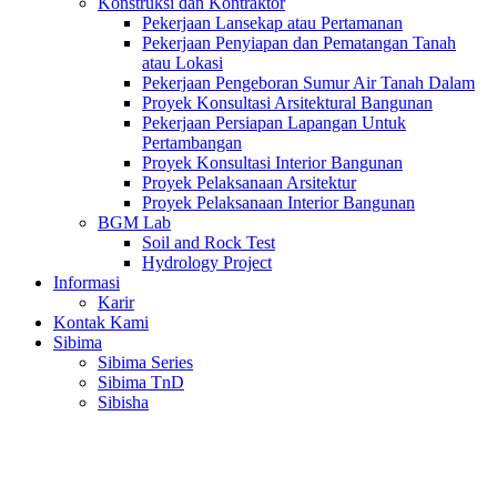
Konstruksi dan Kontraktor
Pekerjaan Lansekap atau Pertamanan
Pekerjaan Penyiapan dan Pematangan Tanah
atau Lokasi
Pekerjaan Pengeboran Sumur Air Tanah Dalam
Proyek Konsultasi Arsitektural Bangunan
Pekerjaan Persiapan Lapangan Untuk
Pertambangan
Proyek Konsultasi Interior Bangunan
Proyek Pelaksanaan Arsitektur
Proyek Pelaksanaan Interior Bangunan
BGM Lab
Soil and Rock Test
Hydrology Project
Informasi
Karir
Kontak Kami
Sibima
Sibima Series
Sibima TnD
Sibisha