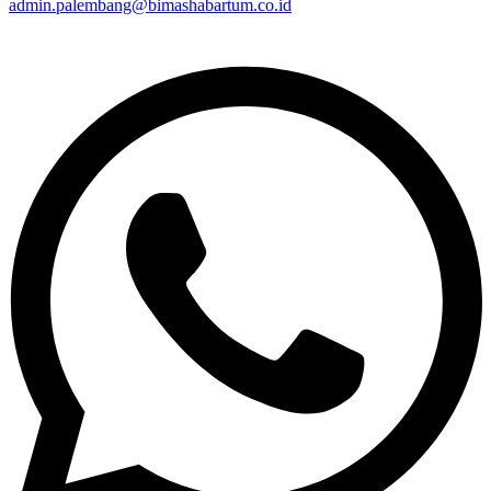
admin.palembang@bimashabartum.co.id