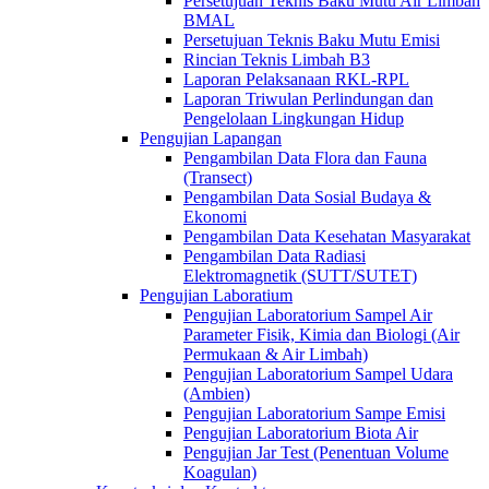
Persetujuan Teknis Baku Mutu Air Limbah
BMAL
Persetujuan Teknis Baku Mutu Emisi
Rincian Teknis Limbah B3
Laporan Pelaksanaan RKL-RPL
Laporan Triwulan Perlindungan dan
Pengelolaan Lingkungan Hidup
Pengujian Lapangan
Pengambilan Data Flora dan Fauna
(Transect)
Pengambilan Data Sosial Budaya &
Ekonomi
Pengambilan Data Kesehatan Masyarakat
Pengambilan Data Radiasi
Elektromagnetik (SUTT/SUTET)
Pengujian Laboratium
Pengujian Laboratorium Sampel Air
Parameter Fisik, Kimia dan Biologi (Air
Permukaan & Air Limbah)
Pengujian Laboratorium Sampel Udara
(Ambien)
Pengujian Laboratorium Sampe Emisi
Pengujian Laboratorium Biota Air
Pengujian Jar Test (Penentuan Volume
Koagulan)