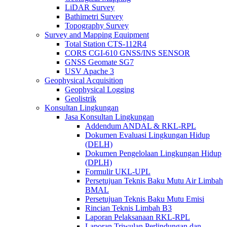
LiDAR Survey
Bathimetri Survey
Topography Survey
Survey and Mapping Equipment
Total Station CTS-112R4
CORS CGI-610 GNSS/INS SENSOR
GNSS Geomate SG7
USV Apache 3
Geophysical Acquisition
Geophysical Logging
Geolistrik
Konsultan Lingkungan
Jasa Konsultan Lingkungan
Addendum ANDAL & RKL-RPL
Dokumen Evaluasi Lingkungan Hidup
(DELH)
Dokumen Pengelolaan Lingkungan Hidup
(DPLH)
Formulir UKL-UPL
Persetujuan Teknis Baku Mutu Air Limbah
BMAL
Persetujuan Teknis Baku Mutu Emisi
Rincian Teknis Limbah B3
Laporan Pelaksanaan RKL-RPL
Laporan Triwulan Perlindungan dan