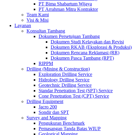
PT Bima Shabartum Wijaya
PT Arrahman Mitra Kontraktor
Team Kami
Visi & Misi
Layanan
Konsultan Tambang
Dokumen Persetujuan Tambang
Dokumen Studi Kelayakan dan Revisi
Dokumen RKAB (Eksplorasi & Produksi)
Dokumen Rencana Reklamasi (RR)
Dokumen Pasca Tambang (RPT)
RIPPM
Drilling (Mining & Construction)
Exploration Drilling Service
Hidrology Drilling Service
Geotechnic Drilling Service
Standar Penetration Test (SPT) Service
Cone Penetration Test (CPT) Service
Drilling Equipment
Jacro 200
Sondir dan SPT
Survey and Mapping
Pengukuran Benchmark
Pemasangan Tanda Batas WIUP
Geological Mapping