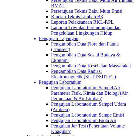
Persetujuan Teknis Baku Mutu Air Limbah
BMAL
Persetujuan Teknis Baku Mutu Emisi
Rincian Teknis Limbah B3
Laporan Pelaksanaan RKL-RPL
Laporan Triwulan Perlindungan dan
Pengelolaan Lingkungan Hidup
Pengujian Lapangan
Pengambilan Data Flora dan Fauna
(Transect)
Pengambilan Data Sosial Budaya &
Ekonomi
Pengambilan Data Kesehatan Masyarakat
Pengambilan Data Radiasi
Elektromagnetik (SUTT/SUTET)
Pengujian Laboratium
Pengujian Laboratorium Sampel Air
Parameter Fisik, Kimia dan Biologi (Air
Permukaan & Air Limbah)
Pengujian Laboratorium Sampel Udara
(Ambien)
Pengujian Laboratorium Sampe Emisi
Pengujian Laboratorium Biota Air
Pengujian Jar Test (Penentuan Volume
Koagulan)