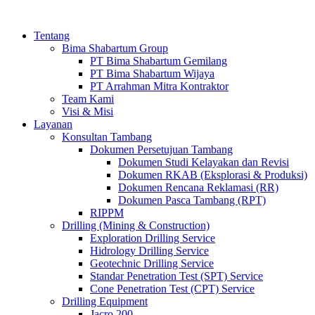
Tentang
Bima Shabartum Group
PT Bima Shabartum Gemilang
PT Bima Shabartum Wijaya
PT Arrahman Mitra Kontraktor
Team Kami
Visi & Misi
Layanan
Konsultan Tambang
Dokumen Persetujuan Tambang
Dokumen Studi Kelayakan dan Revisi
Dokumen RKAB (Eksplorasi & Produksi)
Dokumen Rencana Reklamasi (RR)
Dokumen Pasca Tambang (RPT)
RIPPM
Drilling (Mining & Construction)
Exploration Drilling Service
Hidrology Drilling Service
Geotechnic Drilling Service
Standar Penetration Test (SPT) Service
Cone Penetration Test (CPT) Service
Drilling Equipment
Jacro 200