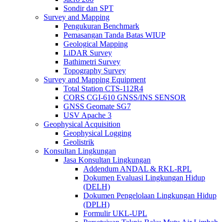
Sondir dan SPT
Survey and Mapping
Pengukuran Benchmark
Pemasangan Tanda Batas WIUP
Geological Mapping
LiDAR Survey
Bathimetri Survey
Topography Survey
Survey and Mapping Equipment
Total Station CTS-112R4
CORS CGI-610 GNSS/INS SENSOR
GNSS Geomate SG7
USV Apache 3
Geophysical Acquisition
Geophysical Logging
Geolistrik
Konsultan Lingkungan
Jasa Konsultan Lingkungan
Addendum ANDAL & RKL-RPL
Dokumen Evaluasi Lingkungan Hidup
(DELH)
Dokumen Pengelolaan Lingkungan Hidup
(DPLH)
Formulir UKL-UPL