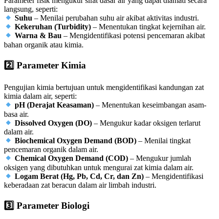
Parameter fisik mengukur sifat dasar air yang dapat diamati secara
langsung, seperti:
Suhu
– Menilai perubahan suhu air akibat aktivitas industri.
Kekeruhan (Turbidity)
– Menentukan tingkat kejernihan air.
Warna & Bau
– Mengidentifikasi potensi pencemaran akibat
bahan organik atau kimia.
2️
Parameter Kimia
Pengujian kimia bertujuan untuk mengidentifikasi kandungan zat
kimia dalam air, seperti:
pH (Derajat Keasaman)
– Menentukan keseimbangan asam-
basa air.
Dissolved Oxygen (DO)
– Mengukur kadar oksigen terlarut
dalam air.
Biochemical Oxygen Demand (BOD)
– Menilai tingkat
pencemaran organik dalam air.
Chemical Oxygen Demand (COD)
– Mengukur jumlah
oksigen yang dibutuhkan untuk mengurai zat kimia dalam air.
Logam Berat (Hg, Pb, Cd, Cr, dan Zn)
– Mengidentifikasi
keberadaan zat beracun dalam air limbah industri.
3️
Parameter Biologi