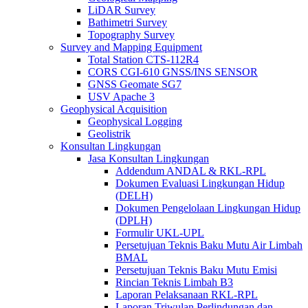
LiDAR Survey
Bathimetri Survey
Topography Survey
Survey and Mapping Equipment
Total Station CTS-112R4
CORS CGI-610 GNSS/INS SENSOR
GNSS Geomate SG7
USV Apache 3
Geophysical Acquisition
Geophysical Logging
Geolistrik
Konsultan Lingkungan
Jasa Konsultan Lingkungan
Addendum ANDAL & RKL-RPL
Dokumen Evaluasi Lingkungan Hidup
(DELH)
Dokumen Pengelolaan Lingkungan Hidup
(DPLH)
Formulir UKL-UPL
Persetujuan Teknis Baku Mutu Air Limbah
BMAL
Persetujuan Teknis Baku Mutu Emisi
Rincian Teknis Limbah B3
Laporan Pelaksanaan RKL-RPL
Laporan Triwulan Perlindungan dan