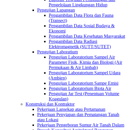
Pengelolaan Lingkungan Hidup
Pengujian Lapangan
Pengambilan Data Flora dan Fauna
(Transect)
Pengambilan Data Sosial Budaya &
Ekonomi
Pengambilan Data Kesehatan Masyarakat
Pengambilan Data Radiasi
Elektromagnetik (SUTT/SUTET)
Pengujian Laboratium
Pengujian Laboratorium Sampel Air
Parameter Fisik, Kimia dan Biologi (Air
Permukaan & Air Limbah)
Pengujian Laboratorium Sampel Udara
(Ambien)
Pengujian Laboratorium Sampe Emisi
Pengujian Laboratorium Biota Air
Pengujian Jar Test (Penentuan Volume
Koagulan)
Konstruksi dan Kontraktor
Pekerjaan Lansekap atau Pertamanan
Pekerjaan Penyiapan dan Pematangan Tanah
atau Lokasi
Pekerjaan Pengeboran Sumur Air Tanah Dalam