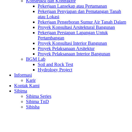
Konstruksi dan Kontraktor
Pekerjaan Lansekap atau Pertamanan
Pekerjaan Penyiapan dan Pematangan Tanah
atau Lokasi
Pekerjaan Pengeboran Sumur Air Tanah Dalam
Proyek Konsultasi Arsitektural Bangunan
Pekerjaan Persiapan Lapangan Untuk
Pertambangan
Proyek Konsultasi Interior Bangunan
Proyek Pelaksanaan Arsitektur
Proyek Pelaksanaan Interior Bangunan
BGM Lab
Soil and Rock Test
Hydrology Project
Informasi
Karir
Kontak Kami
Sibima
Sibima Series
Sibima TnD
Sibisha