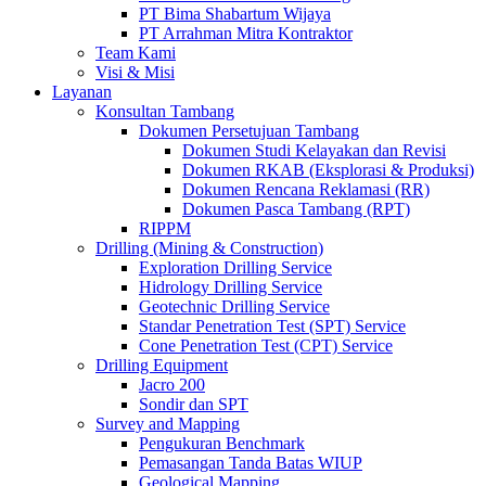
PT Bima Shabartum Wijaya
PT Arrahman Mitra Kontraktor
Team Kami
Visi & Misi
Layanan
Konsultan Tambang
Dokumen Persetujuan Tambang
Dokumen Studi Kelayakan dan Revisi
Dokumen RKAB (Eksplorasi & Produksi)
Dokumen Rencana Reklamasi (RR)
Dokumen Pasca Tambang (RPT)
RIPPM
Drilling (Mining & Construction)
Exploration Drilling Service
Hidrology Drilling Service
Geotechnic Drilling Service
Standar Penetration Test (SPT) Service
Cone Penetration Test (CPT) Service
Drilling Equipment
Jacro 200
Sondir dan SPT
Survey and Mapping
Pengukuran Benchmark
Pemasangan Tanda Batas WIUP
Geological Mapping