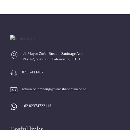
Jl. Mayor Zurbi Bustan, Saninage Asri
No. A2, Sukarami, Palembang 30151
0711-411407
admin.palembang@bimashabartum.co.id
+62 82374722113
Useful links