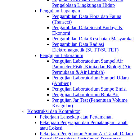
Pengelolaan Lingkungan Hidup
Pengujian Lapangan
Pengambilan Data Flora dan Fauna
(Transect)
Pengambilan Data Sosial Budaya &
Ekonomi
Pengambilan Data Kesehatan Masyarakat
Pengambilan Data Radiasi
Elektromagnetik (SUTT/SUTET)
Pengujian Laboratium
Pengujian Laboratorium Sampel Air
Parameter Fisik, Kimia dan Biologi (Air
Permukaan & Air Limbah)
Pengujian Laboratorium Sampel Udara
(Ambien)
Pengujian Laboratorium Sampe Emisi
Pengujian Laboratorium Biota Air
Pengujian Jar Test (Penentuan Volume
Koagulan)
Konstruksi dan Kontraktor
Pekerjaan Lansekap atau Pertamanan
Pekerjaan Penyiapan dan Pematangan Tanah
atau Lokasi
Pekerjaan Pengeboran Sumur Air Tanah Dalam