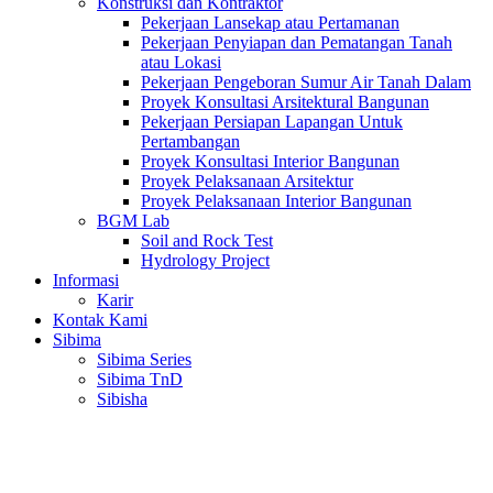
Konstruksi dan Kontraktor
Pekerjaan Lansekap atau Pertamanan
Pekerjaan Penyiapan dan Pematangan Tanah
atau Lokasi
Pekerjaan Pengeboran Sumur Air Tanah Dalam
Proyek Konsultasi Arsitektural Bangunan
Pekerjaan Persiapan Lapangan Untuk
Pertambangan
Proyek Konsultasi Interior Bangunan
Proyek Pelaksanaan Arsitektur
Proyek Pelaksanaan Interior Bangunan
BGM Lab
Soil and Rock Test
Hydrology Project
Informasi
Karir
Kontak Kami
Sibima
Sibima Series
Sibima TnD
Sibisha