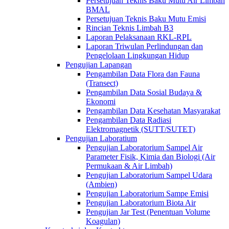
Persetujuan Teknis Baku Mutu Air Limbah
BMAL
Persetujuan Teknis Baku Mutu Emisi
Rincian Teknis Limbah B3
Laporan Pelaksanaan RKL-RPL
Laporan Triwulan Perlindungan dan
Pengelolaan Lingkungan Hidup
Pengujian Lapangan
Pengambilan Data Flora dan Fauna
(Transect)
Pengambilan Data Sosial Budaya &
Ekonomi
Pengambilan Data Kesehatan Masyarakat
Pengambilan Data Radiasi
Elektromagnetik (SUTT/SUTET)
Pengujian Laboratium
Pengujian Laboratorium Sampel Air
Parameter Fisik, Kimia dan Biologi (Air
Permukaan & Air Limbah)
Pengujian Laboratorium Sampel Udara
(Ambien)
Pengujian Laboratorium Sampe Emisi
Pengujian Laboratorium Biota Air
Pengujian Jar Test (Penentuan Volume
Koagulan)