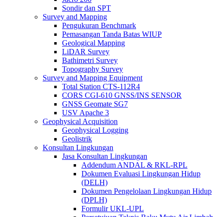
Sondir dan SPT
Survey and Mapping
Pengukuran Benchmark
Pemasangan Tanda Batas WIUP
Geological Mapping
LiDAR Survey
Bathimetri Survey
Topography Survey
Survey and Mapping Equipment
Total Station CTS-112R4
CORS CGI-610 GNSS/INS SENSOR
GNSS Geomate SG7
USV Apache 3
Geophysical Acquisition
Geophysical Logging
Geolistrik
Konsultan Lingkungan
Jasa Konsultan Lingkungan
Addendum ANDAL & RKL-RPL
Dokumen Evaluasi Lingkungan Hidup
(DELH)
Dokumen Pengelolaan Lingkungan Hidup
(DPLH)
Formulir UKL-UPL