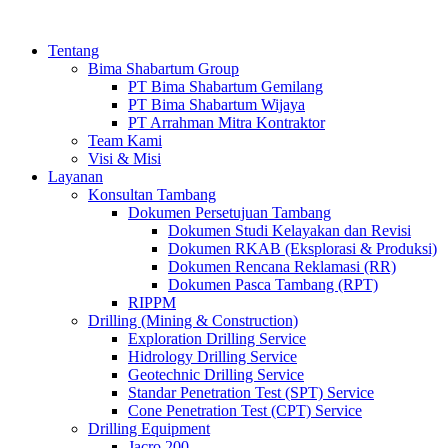
Tentang
Bima Shabartum Group
PT Bima Shabartum Gemilang
PT Bima Shabartum Wijaya
PT Arrahman Mitra Kontraktor
Team Kami
Visi & Misi
Layanan
Konsultan Tambang
Dokumen Persetujuan Tambang
Dokumen Studi Kelayakan dan Revisi
Dokumen RKAB (Eksplorasi & Produksi)
Dokumen Rencana Reklamasi (RR)
Dokumen Pasca Tambang (RPT)
RIPPM
Drilling (Mining & Construction)
Exploration Drilling Service
Hidrology Drilling Service
Geotechnic Drilling Service
Standar Penetration Test (SPT) Service
Cone Penetration Test (CPT) Service
Drilling Equipment
Jacro 200