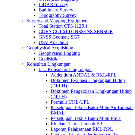
LiDAR Survey
Bathimetri Survey
Topography Survey
Survey and Mapping Equipment
Total Station CTS-112R4
CORS CGI-610 GNSS/INS SENSOR
GNSS Geomate SG7
USV Apache 3
Geophysical Acquisition
Geophysical Logging
Geolistrik
Konsultan Lingkungan
Jasa Konsultan Lingkungan
Addendum ANDAL & RKL-RPL
Dokumen Evaluasi Lingkungan Hidup
(DELH)
Dokumen Pengelolaan Lingkungan Hidup
(DPLH)
Formulir UKL-UPL
Persetujuan Teknis Baku Mutu Air Limbah
BMAL
Persetujuan Teknis Baku Mutu Emisi
Rincian Teknis Limbah B3
Laporan Pelaksanaan RKL-RPL
Laporan Triwulan Perlindungan dan