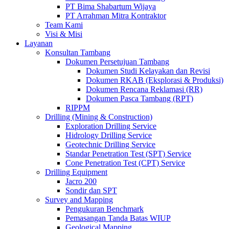
PT Bima Shabartum Wijaya
PT Arrahman Mitra Kontraktor
Team Kami
Visi & Misi
Layanan
Konsultan Tambang
Dokumen Persetujuan Tambang
Dokumen Studi Kelayakan dan Revisi
Dokumen RKAB (Eksplorasi & Produksi)
Dokumen Rencana Reklamasi (RR)
Dokumen Pasca Tambang (RPT)
RIPPM
Drilling (Mining & Construction)
Exploration Drilling Service
Hidrology Drilling Service
Geotechnic Drilling Service
Standar Penetration Test (SPT) Service
Cone Penetration Test (CPT) Service
Drilling Equipment
Jacro 200
Sondir dan SPT
Survey and Mapping
Pengukuran Benchmark
Pemasangan Tanda Batas WIUP
Geological Mapping