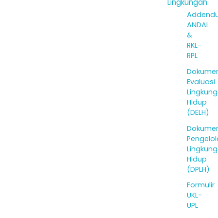
Lingkungan
Addend
ANDAL
&
RKL-
RPL
Dokume
Evaluasi
Lingkun
Hidup
(DELH)
Dokume
Pengelo
Lingkun
Hidup
(DPLH)
Formulir
UKL-
UPL