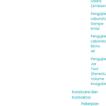
Udara
(Ambien
Pengujia
Laborat
Sampe
Emisi
Pengujia
Laborat
Biota
Air
Pengujia
Jar
Test
(Penent
Volume
Koagula
Konstruksi dan
Kontraktor
Pekerjaan