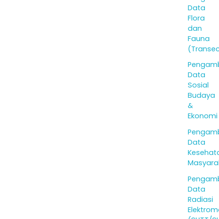
Data
Flora
dan
Fauna
(Transec
Pengamb
Data
Sosial
Budaya
&
Ekonomi
Pengamb
Data
Kesehat
Masyara
Pengamb
Data
Radiasi
Elektrom