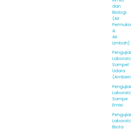
dan
Biologi
(Air
Permuka
&
Air
Limbah)
Pengujia
Laborat
Sampel
Udara
(Ambien
Pengujia
Laborat
Sampe
Emisi
Pengujia
Laborat
Biota