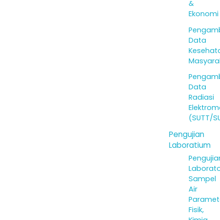
&
Ekonomi
Pengamb
Data
Kesehat
Masyara
Pengamb
Data
Radiasi
Elektrom
(SUTT/S
Pengujian
Laboratium
Pengujia
Laborat
Sampel
Air
Paramet
Fisik,
Kimia