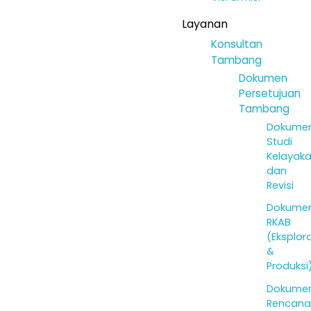
Layanan
Konsultan
Tambang
Dokumen
Persetujuan
Tambang
Dokume
Studi
Kelayak
dan
Revisi
Dokume
RKAB
(Eksplora
&
Produksi
Dokume
Rencana