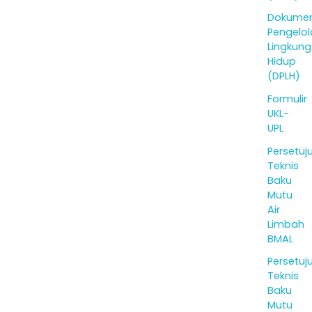
Dokume
Pengelo
Lingkun
Hidup
(DPLH)
Formulir
UKL-
UPL
Persetuj
Teknis
Baku
Mutu
Air
Limbah
BMAL
Persetuj
Teknis
Baku
Mutu