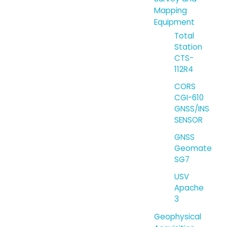
Mapping
Equipment
Total
Station
CTS-
112R4
CORS
CGI-610
GNSS/INS
SENSOR
GNSS
Geomate
SG7
USV
Apache
3
Geophysical