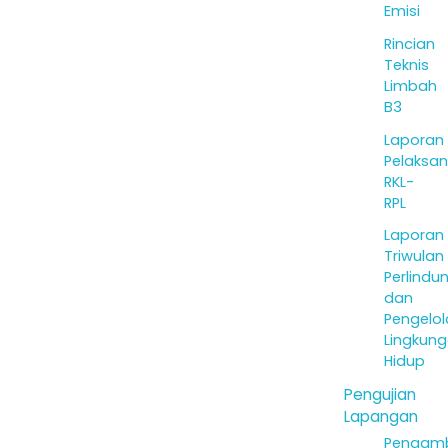
Emisi
Rincian
Teknis
Limbah
B3
Laporan
Pelaksa
RKL-
RPL
Laporan
Triwulan
Perlindu
dan
Pengelo
Lingkun
Hidup
Pengujian
Lapangan
Pengamb