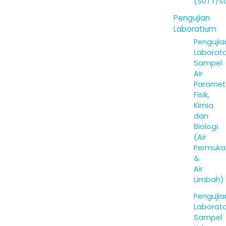
(SUTT/S
Pengujian
Laboratium
Pengujia
Laborat
Sampel
Air
Paramet
Fisik,
Kimia
dan
Biologi
(Air
Permuka
&
Air
Limbah)
Pengujia
Laborat
Sampel