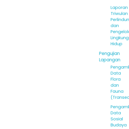
Laporan
Triwulan
Perlindu
dan
Pengelo
Lingkun
Hidup
Pengujian
Lapangan
Pengamb
Data
Flora
dan
Fauna
(Transec
Pengamb
Data
Sosial
Budaya