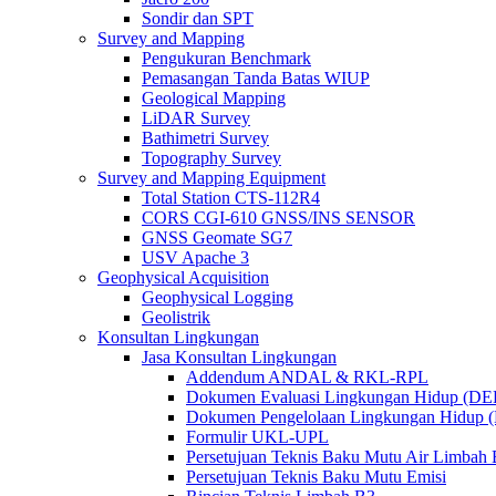
Sondir dan SPT
Survey and Mapping
Pengukuran Benchmark
Pemasangan Tanda Batas WIUP
Geological Mapping
LiDAR Survey
Bathimetri Survey
Topography Survey
Survey and Mapping Equipment
Total Station CTS-112R4
CORS CGI-610 GNSS/INS SENSOR
GNSS Geomate SG7
USV Apache 3
Geophysical Acquisition
Geophysical Logging
Geolistrik
Konsultan Lingkungan
Jasa Konsultan Lingkungan
Addendum ANDAL & RKL-RPL
Dokumen Evaluasi Lingkungan Hidup (D
Dokumen Pengelolaan Lingkungan Hidup
Formulir UKL-UPL
Persetujuan Teknis Baku Mutu Air Limba
Persetujuan Teknis Baku Mutu Emisi