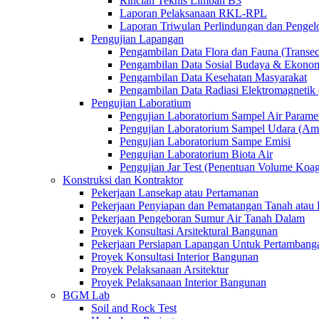
Rincian Teknis Limbah B3
Laporan Pelaksanaan RKL-RPL
Laporan Triwulan Perlindungan dan Penge
Pengujian Lapangan
Pengambilan Data Flora dan Fauna (Transec
Pengambilan Data Sosial Budaya & Ekono
Pengambilan Data Kesehatan Masyarakat
Pengambilan Data Radiasi Elektromagnet
Pengujian Laboratium
Pengujian Laboratorium Sampel Air Paramet
Pengujian Laboratorium Sampel Udara (Am
Pengujian Laboratorium Sampe Emisi
Pengujian Laboratorium Biota Air
Pengujian Jar Test (Penentuan Volume Koag
Konstruksi dan Kontraktor
Pekerjaan Lansekap atau Pertamanan
Pekerjaan Penyiapan dan Pematangan Tanah atau 
Pekerjaan Pengeboran Sumur Air Tanah Dalam
Proyek Konsultasi Arsitektural Bangunan
Pekerjaan Persiapan Lapangan Untuk Pertambang
Proyek Konsultasi Interior Bangunan
Proyek Pelaksanaan Arsitektur
Proyek Pelaksanaan Interior Bangunan
BGM Lab
Soil and Rock Test