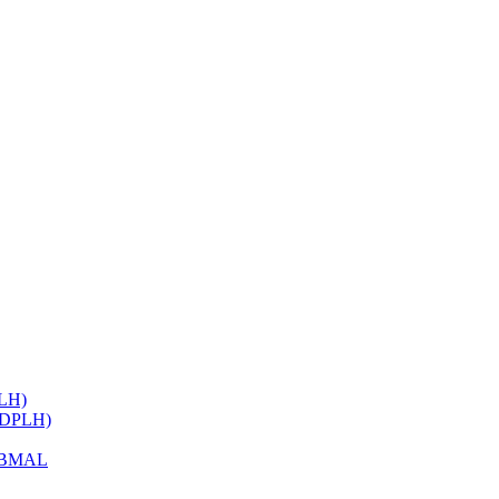
ELH)
 (DPLH)
h BMAL