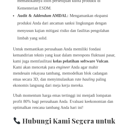
memastikannya lolos persetujuan kuota produksi di
Kementerian ESDM.
Audit &
Addendum
AMDAL:
Mengamankan ekspansi
produksi Anda dari ancaman sanksi lingkungan dengan
menyusun kajian mitigasi risiko dan fasilitas pengolahan
limbah yang solid.
Untuk memastikan perusahaan Anda memiliki fondasi
kemandirian teknis yang kuat dalam merespons fluktuasi pasar,
kami juga memfasilitasi
kelas pelatihan software Vulcan
.
Kami akan mencetak para
engineer
Anda agar mahir
mendesain rekayasa tambang, memodelkan blok cadangan
emas secara 3D, dan menyimulasikan rute
hauling
paling
ekonomis langsung dari meja kerja mereka.
Ubah momentum harga emas tertinggi ini menjadi lompatan
profit 80% bagi perusahaan Anda. Evaluasi keekonomian dan
optimalkan rencana tambang Anda hari ini!
Hubungi Kami Segera untuk