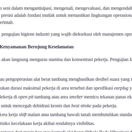
an seni dalam mengantisipasi, mengenali, mengevaluasi, dan mengendali
g presisi adalah fondasi mutlak untuk memastikan lingkungan operasio
erintah.
a pengujian higiene industri yang wajib dieksekusi oleh manajemen oper
: Kenyamanan Berujung Keselamatan
akan langsung menguras stamina dan konsentrasi pekerja. Pengujian f
au pengoperasian alat berat tambang menghasilkan desibel suara yang
kan durasi maksimal pekerja di area tersebut dan spesifikasi
earplug
y
ekerja di
open pit
tambang atau area
smelter
memicu tekanan panas ek
l untuk mencegah dehidrasi kronis dan
heat stroke
pada pekerja.
rea kerja
shift
malam atau tambang bawah tanah membutuhkan stand
isiko kecelakaan kerja akibat rendahnya visibilitas.