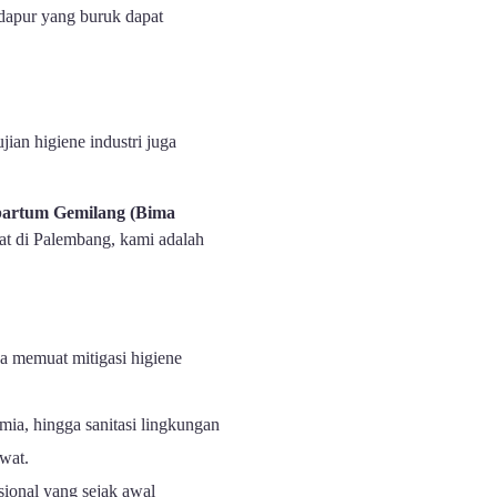
 dapur yang buruk dapat
ian higiene industri juga
artum Gemilang (Bima
t di Palembang, kami adalah
emuat mitigasi higiene
mia, hingga sanitasi lingkungan
ewat.
ional yang sejak awal