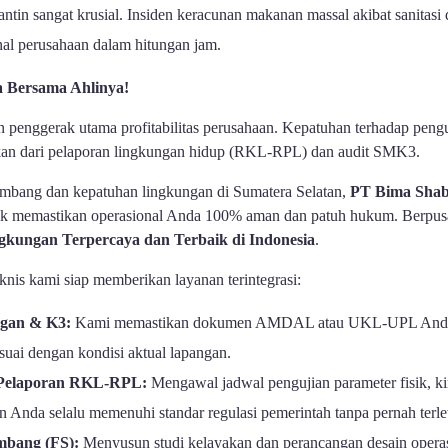
ntin sangat krusial. Insiden keracunan makanan massal akibat sanitasi
nal perusahaan dalam hitungan jam.
a Bersama Ahlinya!
n penggerak utama profitabilitas perusahaan. Kepatuhan terhadap penguj
hkan dari pelaporan lingkungan hidup (RKL-RPL) dan audit SMK3.
tambang dan kepatuhan lingkungan di Sumatera Selatan,
PT Bima Shab
uk memastikan operasional Anda 100% aman dan patuh hukum. Berpusa
kungan Terpercaya dan Terbaik di Indonesia
.
knis kami siap memberikan layanan terintegrasi:
ngan & K3:
Kami memastikan dokumen AMDAL atau UKL-UPL Anda m
esuai dengan kondisi aktual lapangan.
 Pelaporan RKL-RPL:
Mengawal jadwal pengujian parameter fisik, ki
an Anda selalu memenuhi standar regulasi pemerintah tanpa pernah terl
mbang (FS):
Menyusun studi kelayakan dan perancangan desain operas