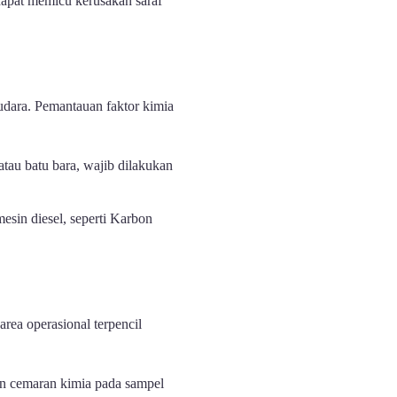
dapat memicu kerusakan saraf
 udara. Pemantauan faktor kimia
tau batu bara, wajib dilakukan
mesin diesel, seperti Karbon
area operasional terpencil
an cemaran kimia pada sampel