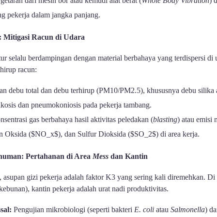
etaran dari mesin bor atau kemudi alat berat (
Whole Body Vibration
) 
g pekerja dalam jangka panjang.
 Mitigasi Racun di Udara
ktur selalu berdampingan dengan material berbahaya yang terdispersi di
hirup racun:
 debu total dan debu terhirup (PM10/PM2.5), khususnya debu silika a
ikosis dan pneumokoniosis pada pekerja tambang.
entrasi gas berbahaya hasil aktivitas peledakan (
blasting
) atau emisi 
 Oksida ($NO_x$), dan Sulfur Dioksida ($SO_2$) di area kerja.
uman: Pertahanan di Area
Mess
dan Kantin
 asupan gizi pekerja adalah faktor K3 yang sering kali diremehkan. Di 
ebunan), kantin pekerja adalah urat nadi produktivitas.
sal:
Pengujian mikrobiologi (seperti bakteri
E. coli
atau
Salmonella
) d