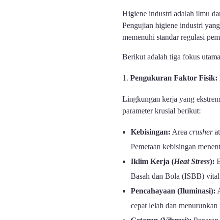
Higiene industri adalah ilmu d
Pengujian higiene industri yan
memenuhi standar regulasi pem
Berikut adalah tiga fokus utam
Pengukuran Faktor Fisik
Lingkungan kerja yang ekstrem 
parameter krusial berikut:
Kebisingan:
Area
crusher
at
Pemetaan kebisingan menentu
Iklim Kerja (
Heat Stress
):
B
Basah dan Bola (ISBB) vita
Pencahayaan (Iluminasi):
A
cepat lelah dan menurunkan r