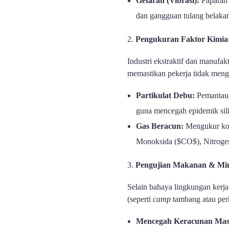
Getaran (Vibrasi):
Paparan g
dan gangguan tulang belakan
Pengukuran Faktor Kimia:
Industri ekstraktif dan manufa
memastikan pekerja tidak meng
Partikulat Debu:
Pemantauan
guna mencegah epidemik sil
Gas Beracun:
Mengukur kons
Monoksida ($CO$), Nitrogen
Pengujian Makanan & Min
Selain bahaya lingkungan kerja,
(seperti
camp
tambang atau perk
Mencegah Keracunan Mas