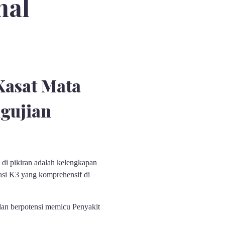
mal
asat Mata
gujian
s di pikiran adalah kelengkapan
tasi K3 yang komprehensif di
 dan berpotensi memicu Penyakit