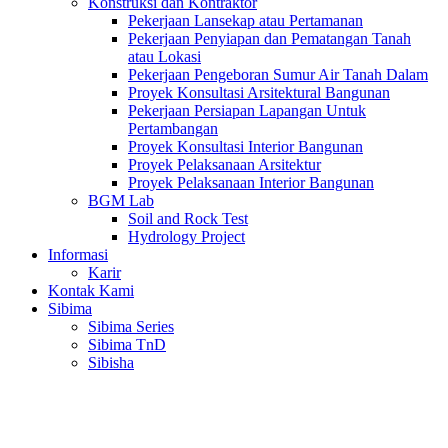
Konstruksi dan Kontraktor
Pekerjaan Lansekap atau Pertamanan
Pekerjaan Penyiapan dan Pematangan Tanah
atau Lokasi
Pekerjaan Pengeboran Sumur Air Tanah Dalam
Proyek Konsultasi Arsitektural Bangunan
Pekerjaan Persiapan Lapangan Untuk
Pertambangan
Proyek Konsultasi Interior Bangunan
Proyek Pelaksanaan Arsitektur
Proyek Pelaksanaan Interior Bangunan
BGM Lab
Soil and Rock Test
Hydrology Project
Informasi
Karir
Kontak Kami
Sibima
Sibima Series
Sibima TnD
Sibisha