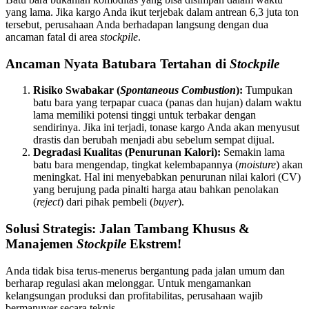
yang lama. Jika kargo Anda ikut terjebak dalam antrean 6,3 juta ton
tersebut, perusahaan Anda berhadapan langsung dengan dua
ancaman fatal di area
stockpile
.
Ancaman Nyata Batubara Tertahan di
Stockpile
Risiko Swabakar (
Spontaneous Combustion
):
Tumpukan
batu bara yang terpapar cuaca (panas dan hujan) dalam waktu
lama memiliki potensi tinggi untuk terbakar dengan
sendirinya. Jika ini terjadi, tonase kargo Anda akan menyusut
drastis dan berubah menjadi abu sebelum sempat dijual.
Degradasi Kualitas (Penurunan Kalori):
Semakin lama
batu bara mengendap, tingkat kelembapannya (
moisture
) akan
meningkat. Hal ini menyebabkan penurunan nilai kalori (CV)
yang berujung pada pinalti harga atau bahkan penolakan
(
reject
) dari pihak pembeli (
buyer
).
Solusi Strategis: Jalan Tambang Khusus &
Manajemen
Stockpile
Ekstrem!
Anda tidak bisa terus-menerus bergantung pada jalan umum dan
berharap regulasi akan melonggar. Untuk mengamankan
kelangsungan produksi dan profitabilitas, perusahaan wajib
bermanuver secara teknis.