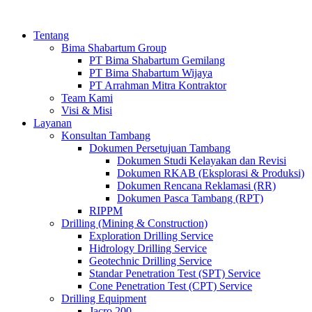
Tentang
Bima Shabartum Group
PT Bima Shabartum Gemilang
PT Bima Shabartum Wijaya
PT Arrahman Mitra Kontraktor
Team Kami
Visi & Misi
Layanan
Konsultan Tambang
Dokumen Persetujuan Tambang
Dokumen Studi Kelayakan dan Revisi
Dokumen RKAB (Eksplorasi & Produksi)
Dokumen Rencana Reklamasi (RR)
Dokumen Pasca Tambang (RPT)
RIPPM
Drilling (Mining & Construction)
Exploration Drilling Service
Hidrology Drilling Service
Geotechnic Drilling Service
Standar Penetration Test (SPT) Service
Cone Penetration Test (CPT) Service
Drilling Equipment
Jacro 200