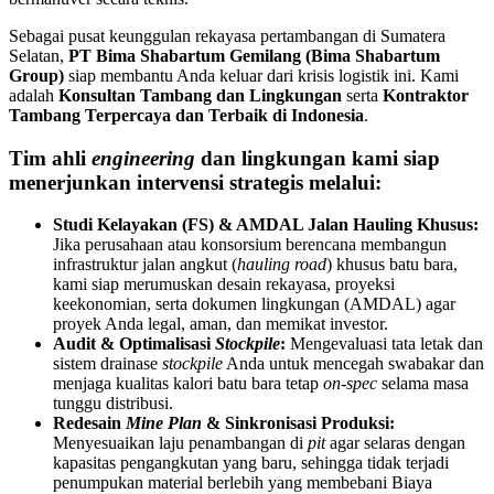
Sebagai pusat keunggulan rekayasa pertambangan di Sumatera
Selatan,
PT Bima Shabartum Gemilang (Bima Shabartum
Group)
siap membantu Anda keluar dari krisis logistik ini. Kami
adalah
Konsultan Tambang dan Lingkungan
serta
Kontraktor
Tambang Terpercaya dan Terbaik di Indonesia
.
Tim ahli
engineering
dan lingkungan kami siap
menerjunkan intervensi strategis melalui:
Studi Kelayakan (FS) & AMDAL Jalan Hauling Khusus:
Jika perusahaan atau konsorsium berencana membangun
infrastruktur jalan angkut (
hauling road
) khusus batu bara,
kami siap merumuskan desain rekayasa, proyeksi
keekonomian, serta dokumen lingkungan (AMDAL) agar
proyek Anda legal, aman, dan memikat investor.
Audit & Optimalisasi
Stockpile
:
Mengevaluasi tata letak dan
sistem drainase
stockpile
Anda untuk mencegah swabakar dan
menjaga kualitas kalori batu bara tetap
on-spec
selama masa
tunggu distribusi.
Redesain
Mine Plan
& Sinkronisasi Produksi:
Menyesuaikan laju penambangan di
pit
agar selaras dengan
kapasitas pengangkutan yang baru, sehingga tidak terjadi
penumpukan material berlebih yang membebani Biaya