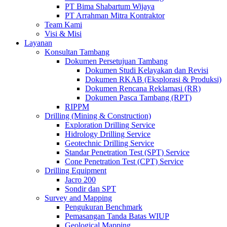
PT Bima Shabartum Wijaya
PT Arrahman Mitra Kontraktor
Team Kami
Visi & Misi
Layanan
Konsultan Tambang
Dokumen Persetujuan Tambang
Dokumen Studi Kelayakan dan Revisi
Dokumen RKAB (Eksplorasi & Produksi)
Dokumen Rencana Reklamasi (RR)
Dokumen Pasca Tambang (RPT)
RIPPM
Drilling (Mining & Construction)
Exploration Drilling Service
Hidrology Drilling Service
Geotechnic Drilling Service
Standar Penetration Test (SPT) Service
Cone Penetration Test (CPT) Service
Drilling Equipment
Jacro 200
Sondir dan SPT
Survey and Mapping
Pengukuran Benchmark
Pemasangan Tanda Batas WIUP
Geological Mapping