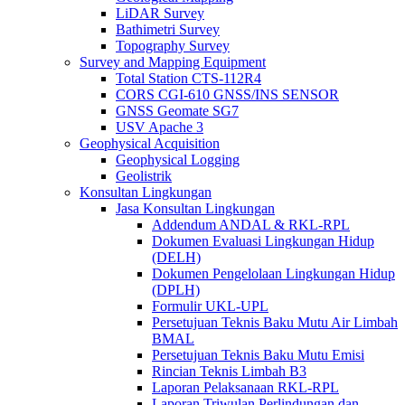
LiDAR Survey
Bathimetri Survey
Topography Survey
Survey and Mapping Equipment
Total Station CTS-112R4
CORS CGI-610 GNSS/INS SENSOR
GNSS Geomate SG7
USV Apache 3
Geophysical Acquisition
Geophysical Logging
Geolistrik
Konsultan Lingkungan
Jasa Konsultan Lingkungan
Addendum ANDAL & RKL-RPL
Dokumen Evaluasi Lingkungan Hidup
(DELH)
Dokumen Pengelolaan Lingkungan Hidup
(DPLH)
Formulir UKL-UPL
Persetujuan Teknis Baku Mutu Air Limbah
BMAL
Persetujuan Teknis Baku Mutu Emisi
Rincian Teknis Limbah B3
Laporan Pelaksanaan RKL-RPL
Laporan Triwulan Perlindungan dan