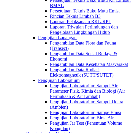
Persetujuan Teknis Baku Mutu Air Limbah
BMAL
Persetujuan Teknis Baku Mutu Emisi
Rincian Teknis Limbah B3
Laporan Pelaksanaan RKL-RPL
Laporan Triwulan Perlindungan dan
Pengelolaan Lingkungan Hidup
Pengujian Lapangan
Pengambilan Data Flora dan Fauna
(Transect)
Pengambilan Data Sosial Budaya &
Ekonomi
Pengambilan Data Kesehatan Masyarakat
Pengambilan Data Radiasi
Elektromagnetik (SUTT/SUTET)
Pengujian Laboratium
Pengujian Laboratorium Sampel Air
Parameter Fisik, Kimia dan Biologi (Air
Permukaan & Air Limbah)
Pengujian Laboratorium Sampel Udara
(Ambien)
Pengujian Laboratorium Sampe Emisi
Pengujian Laboratorium Biota Air
Pengujian Jar Test (Penentuan Volume
Koagulan)