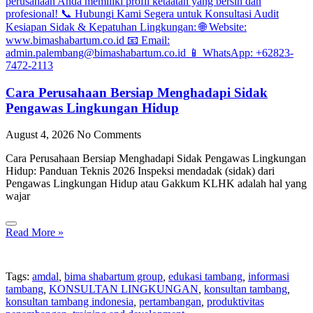
Cara Perusahaan Bersiap Menghadapi Sidak
Pengawas Lingkungan Hidup
August 4, 2026
No Comments
Cara Perusahaan Bersiap Menghadapi Sidak Pengawas Lingkungan
Hidup: Panduan Teknis 2026 Inspeksi mendadak (sidak) dari
Pengawas Lingkungan Hidup atau Gakkum KLHK adalah hal yang
wajar
Read More »
Tags:
amdal
,
bima shabartum group
,
edukasi tambang
,
informasi
tambang
,
KONSULTAN LINGKUNGAN
,
konsultan tambang
,
konsultan tambang indonesia
,
pertambangan
,
produktivitas