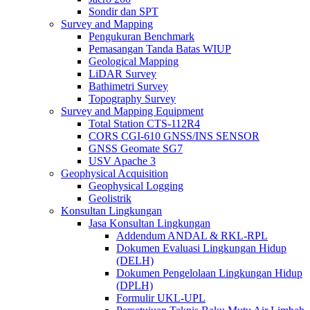
Sondir dan SPT
Survey and Mapping
Pengukuran Benchmark
Pemasangan Tanda Batas WIUP
Geological Mapping
LiDAR Survey
Bathimetri Survey
Topography Survey
Survey and Mapping Equipment
Total Station CTS-112R4
CORS CGI-610 GNSS/INS SENSOR
GNSS Geomate SG7
USV Apache 3
Geophysical Acquisition
Geophysical Logging
Geolistrik
Konsultan Lingkungan
Jasa Konsultan Lingkungan
Addendum ANDAL & RKL-RPL
Dokumen Evaluasi Lingkungan Hidup
(DELH)
Dokumen Pengelolaan Lingkungan Hidup
(DPLH)
Formulir UKL-UPL