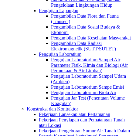
Pengelolaan Lingkungan Hidup
Pengujian Lapangan
Pengambilan Data Flora dan Fauna
(Transect)
Pengambilan Data Sosial Budaya &
Ekonomi
Pengambilan Data Kesehatan Masyarakat
Pengambilan Data Radiasi
Elektromagnetik (SUTT/SUTET)
Pengujian Laboratium
Pengujian Laboratorium Sampel Air
Parameter Fisik, Kimia dan Biologi (Air
Permukaan & Air Limbah)
Pengujian Laboratorium Sampel Udara
(Ambien)
Pengujian Laboratorium Sampe Emisi
Pengujian Laboratorium Biota Air
Pengujian Jar Test (Penentuan Volume
Koagulan)
Konstruksi dan Kontraktor
Pekerjaan Lansekap atau Pertamanan
Pekerjaan Penyiapan dan Pematangan Tanah
atau Lokasi
Pekerjaan Pengeboran Sumur Air Tanah Dalam