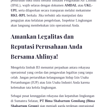
penurunan baku mutu melalui Instalasi Pengolahan Air Limbah
(IPAL), wajib selaras dengan dokumen
AMDAL
atau
UKL-
UPL
serta dilaporkan secara transparan melalui mekanisme
RKL-RPL
berkala. Jika terbukti ada manipulasi data
pengujian atau kelalaian pengelolaan, Inspektur Lingkungan
akan langsung membekukan izin operasional Anda.
Amankan Legalitas dan
Reputasi Perusahaan Anda
Bersama Ahlinya!
Mengelola limbah B3 menuntut perpaduan antara rekayasa
operasional yang cerdas dan pengawalan legalitas yang tanpa
celah. Jangan pertaruhkan kelangsungan hidup Izin Usaha
Pertambangan (IUP) atau Izin Usaha Industri Anda karena
kelemahan tata kelola lingkungan.
Sebagai pusat keunggulan rekayasa dan kepatuhan lingkungan
di Sumatera Selatan,
PT Bima Shabartum Gemilang (Bima
Shabartum Group)
siap menjadi garda terdepan operasional