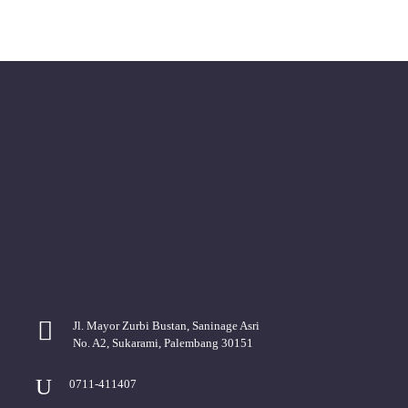
Jl. Mayor Zurbi Bustan, Saninage Asri
No. A2, Sukarami, Palembang 30151
0711-411407