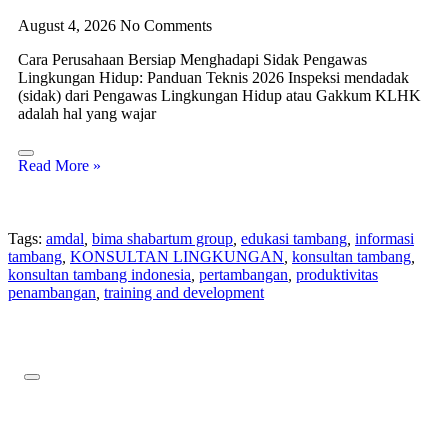
August 4, 2026
No Comments
Cara Perusahaan Bersiap Menghadapi Sidak Pengawas
Lingkungan Hidup: Panduan Teknis 2026 Inspeksi mendadak
(sidak) dari Pengawas Lingkungan Hidup atau Gakkum KLHK
adalah hal yang wajar
Read More »
Tags:
amdal
,
bima shabartum group
,
edukasi tambang
,
informasi
tambang
,
KONSULTAN LINGKUNGAN
,
konsultan tambang
,
konsultan tambang indonesia
,
pertambangan
,
produktivitas
penambangan
,
training and development