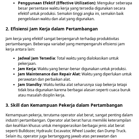
Penggunaan Efektif (Effective Utilization):
Mengukur seberapa
besar persentase waktu kerja yang tersedia digunakan secara
efektif untuk produksi. Semakin tinggi angka ini, semakin baik
pengelolaan waktu dan alat yang digunakan.
2. Efisiensi Jam Kerja dalam Pertambangan
Jam kerja yang efektif sangat berpengaruh terhadap produktivitas
pertambangan. Beberapa variabel yang mempengaruhi efisiensi jam
kerja antara lain:
Jadwal Jam Tersedia:
Total waktu yang dialokasikan untuk
pekerjaan.
Jam Kerja:
Waktu yang benar-benar digunakan untuk produksi.
Jam Maintenance dan Repair Alat:
Waktu yang diperlukan untuk
perawatan dan perbaikan alat.
Jam Standby:
Waktu ketika alat seharusnya siap bekerja tetapi
tidak bisa digunakan karena berbagai alasan seperti cuaca buruk
atau masalah disiplin kerja.
3. Skill dan Kemampuan Pekerja dalam Pertambangan
Kemampuan pekerja, terutama operator alat berat, sangat penting dalam
industri pertambangan. Operator alat berat harus memiliki keterampilan
dan keahlian khusus untuk mengoperasikan berbagai jenis alat berat
seperti Bulldozer, Hydraulic Excavator, Wheel Loader, dan Dump Truck.
Selain itu, operator juga bertanggung jawab atas perawatan dan