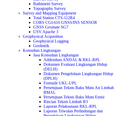
Bathimetri Survey
Topography Survey
Survey and Mapping Equipment
Total Station CTS-112R4
CORS CGI-610 GNSS/INS SENSOR
GNSS Geomate SG7
USV Apache 3
Geophysical Acquisition
Geophysical Logging
Geolistrik
Konsultan Lingkungan
Jasa Konsultan Lingkungan
Addendum ANDAL & RKL-RPL
Dokumen Evaluasi Lingkungan Hidup
(DELH)
Dokumen Pengelolaan Lingkungan Hidup
(DPLH)
Formulir UKL-UPL
Persetujuan Teknis Baku Mutu Air Limbah
BMAL
Persetujuan Teknis Baku Mutu Emisi
Rincian Teknis Limbah B3
Laporan Pelaksanaan RKL-RPL
Laporan Triwulan Perlindungan dan
Pengelolaan Lingkungan Hidup