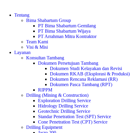
Tentang
Bima Shabartum Group
PT Bima Shabartum Gemilang
PT Bima Shabartum Wijaya
PT Arrahman Mitra Kontraktor
Team Kami
Visi & Misi
Layanan
Konsultan Tambang
Dokumen Persetujuan Tambang
Dokumen Studi Kelayakan dan Revisi
Dokumen RKAB (Eksplorasi & Produksi)
Dokumen Rencana Reklamasi (RR)
Dokumen Pasca Tambang (RPT)
RIPPM
Drilling (Mining & Construction)
Exploration Drilling Service
Hidrology Drilling Service
Geotechnic Drilling Service
Standar Penetration Test (SPT) Service
Cone Penetration Test (CPT) Service
Drilling Equipment
Jacro 200