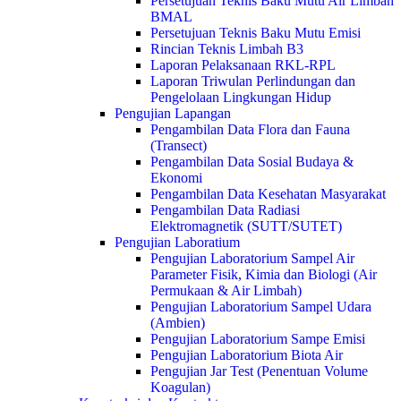
Persetujuan Teknis Baku Mutu Air Limbah
BMAL
Persetujuan Teknis Baku Mutu Emisi
Rincian Teknis Limbah B3
Laporan Pelaksanaan RKL-RPL
Laporan Triwulan Perlindungan dan
Pengelolaan Lingkungan Hidup
Pengujian Lapangan
Pengambilan Data Flora dan Fauna
(Transect)
Pengambilan Data Sosial Budaya &
Ekonomi
Pengambilan Data Kesehatan Masyarakat
Pengambilan Data Radiasi
Elektromagnetik (SUTT/SUTET)
Pengujian Laboratium
Pengujian Laboratorium Sampel Air
Parameter Fisik, Kimia dan Biologi (Air
Permukaan & Air Limbah)
Pengujian Laboratorium Sampel Udara
(Ambien)
Pengujian Laboratorium Sampe Emisi
Pengujian Laboratorium Biota Air
Pengujian Jar Test (Penentuan Volume
Koagulan)