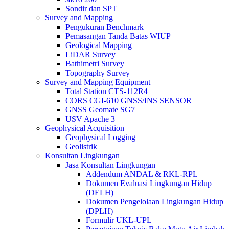
Sondir dan SPT
Survey and Mapping
Pengukuran Benchmark
Pemasangan Tanda Batas WIUP
Geological Mapping
LiDAR Survey
Bathimetri Survey
Topography Survey
Survey and Mapping Equipment
Total Station CTS-112R4
CORS CGI-610 GNSS/INS SENSOR
GNSS Geomate SG7
USV Apache 3
Geophysical Acquisition
Geophysical Logging
Geolistrik
Konsultan Lingkungan
Jasa Konsultan Lingkungan
Addendum ANDAL & RKL-RPL
Dokumen Evaluasi Lingkungan Hidup
(DELH)
Dokumen Pengelolaan Lingkungan Hidup
(DPLH)
Formulir UKL-UPL