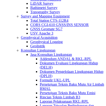
LiDAR Survey
Bathimetri Survey
Topography Survey
Survey and Mapping Equipment
Total Station CTS-112R4
CORS CGI-610 GNSS/INS SENSOR
GNSS Geomate SG7
USV Apache 3
Geophysical Acquisition
Geophysical Logging
Geolistrik
Konsultan Lingkungan
Jasa Konsultan Lingkungan
Addendum ANDAL & RKL-RPL
Dokumen Evaluasi Lingkungan Hidup
(DELH)
Dokumen Pengelolaan Lingkungan Hidup
(DPLH)
Formulir UKL-UPL
Persetujuan Teknis Baku Mutu Air Limbah
BMAL
Persetujuan Teknis Baku Mutu Emisi
Rincian Teknis Limbah B3
Laporan Pelaksanaan RKL-RPL
Laporan Triwulan Perlindungan dan