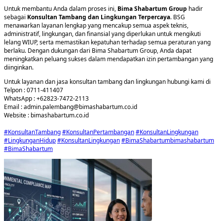
Untuk membantu Anda dalam proses ini,
Bima Shabartum Group
hadir
sebagai
Konsultan Tambang dan Lingkungan Terpercaya
. BSG
menawarkan layanan lengkap yang mencakup semua aspek teknis,
administratif, lingkungan, dan finansial yang diperlukan untuk mengikuti
lelang WIUP, serta memastikan kepatuhan terhadap semua peraturan yang
berlaku. Dengan dukungan dari Bima Shabartum Group, Anda dapat
meningkatkan peluang sukses dalam mendapatkan izin pertambangan yang
diinginkan.
Untuk layanan dan jasa konsultan tambang dan lingkungan hubungi kami di
Telpon : 0711-411407
WhatsApp : +62823-7472-2113
Email : admin.palembang@bimashabartum.co.id
Website : bimashabartum.co.id
#KonsultanTambang
#KonsultanPertambangan
#KonsultanLingkungan
#LingkunganHidup
#KonsultanLingkungan
#BimaShabartumbimashabartum
#BimaShabartum