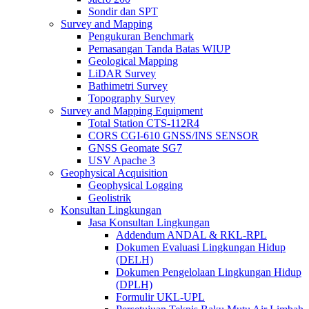
Sondir dan SPT
Survey and Mapping
Pengukuran Benchmark
Pemasangan Tanda Batas WIUP
Geological Mapping
LiDAR Survey
Bathimetri Survey
Topography Survey
Survey and Mapping Equipment
Total Station CTS-112R4
CORS CGI-610 GNSS/INS SENSOR
GNSS Geomate SG7
USV Apache 3
Geophysical Acquisition
Geophysical Logging
Geolistrik
Konsultan Lingkungan
Jasa Konsultan Lingkungan
Addendum ANDAL & RKL-RPL
Dokumen Evaluasi Lingkungan Hidup
(DELH)
Dokumen Pengelolaan Lingkungan Hidup
(DPLH)
Formulir UKL-UPL