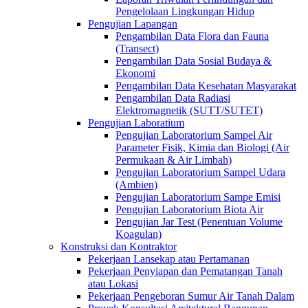
Pengelolaan Lingkungan Hidup
Pengujian Lapangan
Pengambilan Data Flora dan Fauna
(Transect)
Pengambilan Data Sosial Budaya &
Ekonomi
Pengambilan Data Kesehatan Masyarakat
Pengambilan Data Radiasi
Elektromagnetik (SUTT/SUTET)
Pengujian Laboratium
Pengujian Laboratorium Sampel Air
Parameter Fisik, Kimia dan Biologi (Air
Permukaan & Air Limbah)
Pengujian Laboratorium Sampel Udara
(Ambien)
Pengujian Laboratorium Sampe Emisi
Pengujian Laboratorium Biota Air
Pengujian Jar Test (Penentuan Volume
Koagulan)
Konstruksi dan Kontraktor
Pekerjaan Lansekap atau Pertamanan
Pekerjaan Penyiapan dan Pematangan Tanah
atau Lokasi
Pekerjaan Pengeboran Sumur Air Tanah Dalam