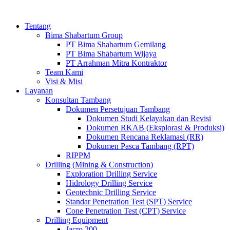
Tentang
Bima Shabartum Group
PT Bima Shabartum Gemilang
PT Bima Shabartum Wijaya
PT Arrahman Mitra Kontraktor
Team Kami
Visi & Misi
Layanan
Konsultan Tambang
Dokumen Persetujuan Tambang
Dokumen Studi Kelayakan dan Revisi
Dokumen RKAB (Eksplorasi & Produksi)
Dokumen Rencana Reklamasi (RR)
Dokumen Pasca Tambang (RPT)
RIPPM
Drilling (Mining & Construction)
Exploration Drilling Service
Hidrology Drilling Service
Geotechnic Drilling Service
Standar Penetration Test (SPT) Service
Cone Penetration Test (CPT) Service
Drilling Equipment
Jacro 200