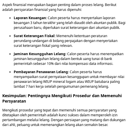
Aspek finansial merupakan bagian penting dalam proses lelang. Berikut
adalah persyaratan finansial yang harus dipenuhi:
Laporan Keuangan:
Calon peserta harus menyertakan laporan
keuangan 3 tahun terakhir yang telah diaudit oleh akuntan publik. Bagi
perusahaan baru, diperlukan surat keterangan dari akuntan publik.
Surat Keterangan Fiskal:
Memenuhi ketentuan peraturan
perundang-undangan di bidang perpajakan dengan menyertakan
surat keterangan fiskal yang relevan.
Jaminan Kesungguhan Lelang:
Calon peserta harus menempatkan
jaminan kesungguhan lelang dalam bentuk uang tunai di bank
pemerintah sebesar 10% dari nilai kompensasi data informasi.
Pembayaran Penawaran Lelang:
Calon peserta harus
menyampaikan surat pernyataan kesanggupan untuk membayar nilai
penawaran lelang WIUP mineral logam atau WIUP batubara paling
lambat 7 hari kerja setelah pengumuman pemenang lelang.
Kesimpulan: Pentingnya Mengikuti Prosedur dan Memenuhi
Persyaratan
Mengikuti prosedur yang tepat dan memenuhi semua persyaratan yang
ditetapkan oleh pemerintah adalah kunci sukses dalam memperoleh izin
pertambangan melalui lelang. Dengan persiapan yang matang dan dukungan
dari ahli, peluang untuk memenangkan lelang akan semakin besar.