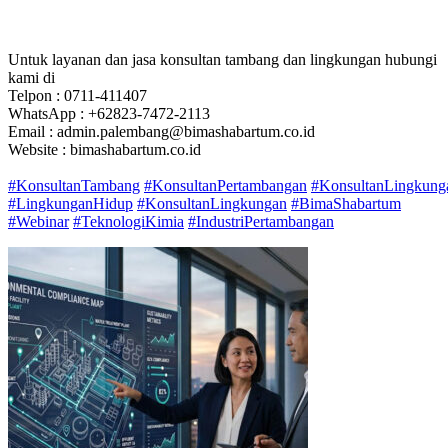
Untuk layanan dan jasa konsultan tambang dan lingkungan hubungi
kami di
Telpon : 0711-411407
WhatsApp : +62823-7472-2113
Email : admin.palembang@bimashabartum.co.id
Website : bimashabartum.co.id
#KonsultanTambang
#KonsultanPertambangan
#KonsultanLingkung
#LingkunganHidup
#KonsultanLingkungan
#BimaShabartum
#Webinar
#TeknologiKimia
#IndustriPertambangan