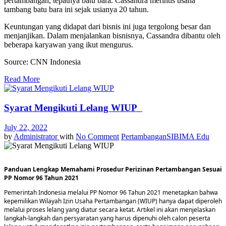
pertambangan, tepatnya batu bara. Cassandra merintis usaha
tambang batu bara ini sejak usianya 20 tahun.
Keuntungan yang didapat dari bisnis ini juga tergolong besar dan
menjanjikan. Dalam menjalankan bisnisnya, Cassandra dibantu oleh
beberapa karyawan yang ikut mengurus.
Source: CNN Indonesia
Read More
Syarat Mengikuti Lelang WIUP
July 22, 2022
by
Administrator
with
No Comment
Pertambangan
SIBIMA Edu
Panduan Lengkap Memahami Prosedur Perizinan Pertambangan Sesuai
PP Nomor 96 Tahun 2021
Pemerintah Indonesia melalui PP Nomor 96 Tahun 2021 menetapkan bahwa
kepemilikan Wilayah Izin Usaha Pertambangan (WIUP) hanya dapat diperoleh
melalui proses lelang yang diatur secara ketat. Artikel ini akan menjelaskan
langkah-langkah dan persyaratan yang harus dipenuhi oleh calon peserta