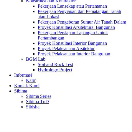
Konstruksi dan Kontraktor
Pekerjaan Lansekap atau Pertamanan
Pekerjaan Penyiapan dan Pematangan Tanah
atau Lokasi
Pekerjaan Pengeboran Sumur Air Tanah Dalam
Proyek Konsultasi Arsitektural Bangunan
Pekerjaan Persiapan Lapangan Untuk
Pertambangan
Proyek Konsultasi Interior Bangunan
Proyek Pelaksanaan Arsitektur
Proyek Pelaksanaan Interior Bangunan
BGM Lab
Soil and Rock Test
Hydrology Project
Informasi
Karir
Kontak Kami
Sibima
Sibima Series
Sibima TnD
Sibisha