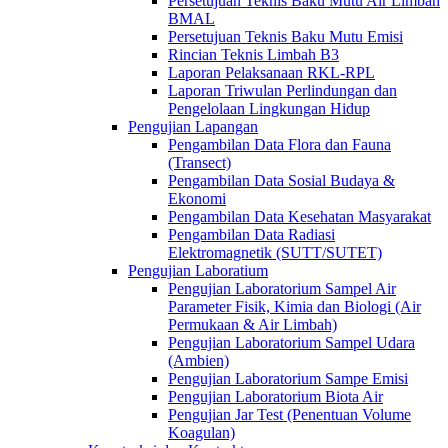
Persetujuan Teknis Baku Mutu Air Limbah
BMAL
Persetujuan Teknis Baku Mutu Emisi
Rincian Teknis Limbah B3
Laporan Pelaksanaan RKL-RPL
Laporan Triwulan Perlindungan dan
Pengelolaan Lingkungan Hidup
Pengujian Lapangan
Pengambilan Data Flora dan Fauna
(Transect)
Pengambilan Data Sosial Budaya &
Ekonomi
Pengambilan Data Kesehatan Masyarakat
Pengambilan Data Radiasi
Elektromagnetik (SUTT/SUTET)
Pengujian Laboratium
Pengujian Laboratorium Sampel Air
Parameter Fisik, Kimia dan Biologi (Air
Permukaan & Air Limbah)
Pengujian Laboratorium Sampel Udara
(Ambien)
Pengujian Laboratorium Sampe Emisi
Pengujian Laboratorium Biota Air
Pengujian Jar Test (Penentuan Volume
Koagulan)