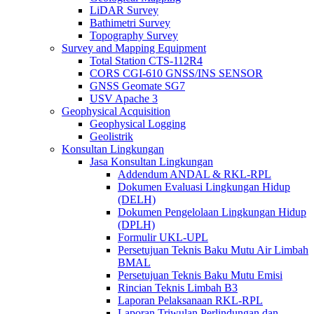
LiDAR Survey
Bathimetri Survey
Topography Survey
Survey and Mapping Equipment
Total Station CTS-112R4
CORS CGI-610 GNSS/INS SENSOR
GNSS Geomate SG7
USV Apache 3
Geophysical Acquisition
Geophysical Logging
Geolistrik
Konsultan Lingkungan
Jasa Konsultan Lingkungan
Addendum ANDAL & RKL-RPL
Dokumen Evaluasi Lingkungan Hidup
(DELH)
Dokumen Pengelolaan Lingkungan Hidup
(DPLH)
Formulir UKL-UPL
Persetujuan Teknis Baku Mutu Air Limbah
BMAL
Persetujuan Teknis Baku Mutu Emisi
Rincian Teknis Limbah B3
Laporan Pelaksanaan RKL-RPL
Laporan Triwulan Perlindungan dan