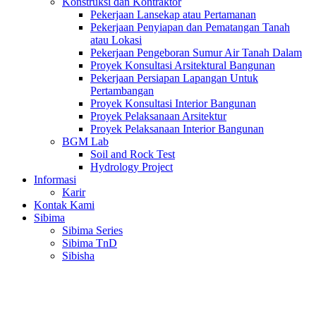
Konstruksi dan Kontraktor
Pekerjaan Lansekap atau Pertamanan
Pekerjaan Penyiapan dan Pematangan Tanah
atau Lokasi
Pekerjaan Pengeboran Sumur Air Tanah Dalam
Proyek Konsultasi Arsitektural Bangunan
Pekerjaan Persiapan Lapangan Untuk
Pertambangan
Proyek Konsultasi Interior Bangunan
Proyek Pelaksanaan Arsitektur
Proyek Pelaksanaan Interior Bangunan
BGM Lab
Soil and Rock Test
Hydrology Project
Informasi
Karir
Kontak Kami
Sibima
Sibima Series
Sibima TnD
Sibisha