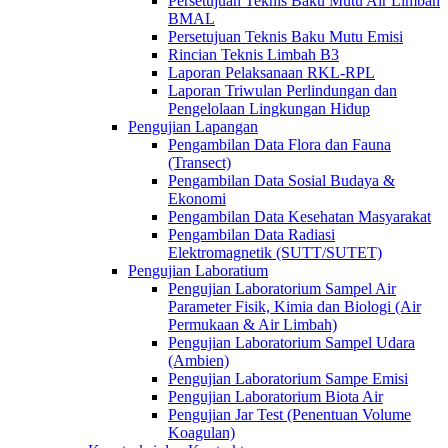
Persetujuan Teknis Baku Mutu Air Limbah
BMAL
Persetujuan Teknis Baku Mutu Emisi
Rincian Teknis Limbah B3
Laporan Pelaksanaan RKL-RPL
Laporan Triwulan Perlindungan dan
Pengelolaan Lingkungan Hidup
Pengujian Lapangan
Pengambilan Data Flora dan Fauna
(Transect)
Pengambilan Data Sosial Budaya &
Ekonomi
Pengambilan Data Kesehatan Masyarakat
Pengambilan Data Radiasi
Elektromagnetik (SUTT/SUTET)
Pengujian Laboratium
Pengujian Laboratorium Sampel Air
Parameter Fisik, Kimia dan Biologi (Air
Permukaan & Air Limbah)
Pengujian Laboratorium Sampel Udara
(Ambien)
Pengujian Laboratorium Sampe Emisi
Pengujian Laboratorium Biota Air
Pengujian Jar Test (Penentuan Volume
Koagulan)