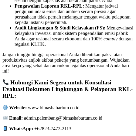
sesuai dengan kapasitas alat berat atau pabrik Anda.
Pengawalan Laporan RKL-RPL:
Mengatur jadwal
pengujian udara emisi dan ambien secara presisi agar
perusahaan tidak pernah melanggar tenggat waktu pelaporan
kepada instansi pemerintah.
Audit Lingkungan & Studi Kelayakan (FS):
Mengevaluasi
kelayakan investasi untuk sistem pengendalian emisi pabrik
Anda agar rasional secara ekonomi dan 100%
comply
dengan
regulasi KLHK.
Jangan tunggu hingga operasional Anda dihentikan paksa atau
produktivitas anjlok akibat pekerja yang bertumbangan. Wujudkan
area kerja yang sehat dan amankan legalitas operasional Anda hari
ini!
Hubungi Kami Segera untuk Konsultasi
Evaluasi Dokumen Lingkungan & Pelaporan RKL-
RPL:
Website:
www.bimashabartum.co.id
Email:
admin.palembang@bimashabartum.co.id
WhatsApp:
+62823-7472-2113