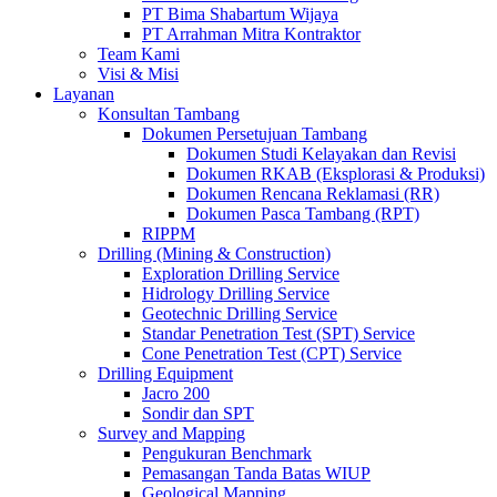
PT Bima Shabartum Wijaya
PT Arrahman Mitra Kontraktor
Team Kami
Visi & Misi
Layanan
Konsultan Tambang
Dokumen Persetujuan Tambang
Dokumen Studi Kelayakan dan Revisi
Dokumen RKAB (Eksplorasi & Produksi)
Dokumen Rencana Reklamasi (RR)
Dokumen Pasca Tambang (RPT)
RIPPM
Drilling (Mining & Construction)
Exploration Drilling Service
Hidrology Drilling Service
Geotechnic Drilling Service
Standar Penetration Test (SPT) Service
Cone Penetration Test (CPT) Service
Drilling Equipment
Jacro 200
Sondir dan SPT
Survey and Mapping
Pengukuran Benchmark
Pemasangan Tanda Batas WIUP
Geological Mapping