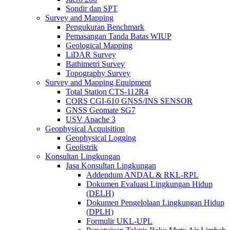
Sondir dan SPT
Survey and Mapping
Pengukuran Benchmark
Pemasangan Tanda Batas WIUP
Geological Mapping
LiDAR Survey
Bathimetri Survey
Topography Survey
Survey and Mapping Equipment
Total Station CTS-112R4
CORS CGI-610 GNSS/INS SENSOR
GNSS Geomate SG7
USV Apache 3
Geophysical Acquisition
Geophysical Logging
Geolistrik
Konsultan Lingkungan
Jasa Konsultan Lingkungan
Addendum ANDAL & RKL-RPL
Dokumen Evaluasi Lingkungan Hidup
(DELH)
Dokumen Pengelolaan Lingkungan Hidup
(DPLH)
Formulir UKL-UPL