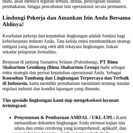
mutu, akan memicu teguran tertulis, denda, penyegelan fasilitas
pembakaran, hingga pencabutan izin operasional secara permanen.
Lindungi Pekerja dan Amankan Izin Anda Bersama
Ahlinya!
Kesehatan pekerja dan kepatuhan lingkungan adalah fondasi bagi
keberlanjutan industri Anda. Tata kelola emisi membutuhkan strategi
mitigasi yang dirancang oleh ahli rekayasa lingkungan, bukan
sekadar pelaporan formalitas.
Berpusat di jantung Sumatera Selatan (Palembang),
PT Bima
Shabartum Gemilang (Bima Shabartum Group)
hadir sebagai
mitra strategis dan perisai kepatuhan operasional Anda. Sebagai
Konsultan Tambang dan Lingkungan Terpercaya dan Terbaik
di Indonesia
, kami memiliki pemahaman mendalam tentang standar
regulasi industri dan kondisi lapangan yang dinamis.
Tim spesialis lingkungan kami siap mengeksekusi layanan
terintegrasi:
Penyusunan & Pembaruan AMDAL / UKL-UPL:
Kami
memastikan dokumen lingkungan Anda memuat kajian tata
udara dan emisi cerobong yang komprehensif, aplikatif, dan