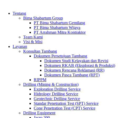
Tentang
Bima Shabartum Group
PT Bima Shabartum Gemilang
PT Bima Shabartum Wijaya
PT Arrahman Mitra Kontraktor
Team Kami
Visi & Misi
Layanan
Konsultan Tambang
Dokumen Persetujuan Tambang
Dokumen Studi Kelayakan dan Revisi
Dokumen RKAB (Eksplorasi & Produksi)
Dokumen Rencana Reklamasi (RR)
Dokumen Pasca Tambang (RPT)
RIPPM
Drilling (Mining & Construction)
Exploration Drilling Service
Hidrology Drilling Service
Geotechnic Drilling Service
Standar Penetration Test (SPT) Service
Cone Penetration Test (CPT) Service
Drilling Equipment
Jacro 200