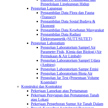
Pengelolaan Lingkungan Hidup
Pengujian Lapangan
Pengambilan Data Flora dan Fauna
(Transect)
Pengambilan Data Sosial Budaya &
Ekonomi
Pengambilan Data Kesehatan Masyarakat
Pengambilan Data Radiasi
Elektromagnetik (SUTT/SUTET)
Pengujian Laboratium
Pengujian Laboratorium Sampel Air
Parameter Fisik, Kimia dan Biologi (Air
Permukaan & Air Limbah)
Pengujian Laboratorium Sampel Udara
(Ambien)
Pengujian Laboratorium Sampe Emisi
Pengujian Laboratorium Biota Air
Pengujian Jar Test (Penentuan Volume
Koagulan)
Konstruksi dan Kontraktor
Pekerjaan Lansekap atau Pertamanan
Pekerjaan Penyiapan dan Pematangan Tanah
atau Lokasi
Pekerjaan Pengeboran Sumur Air Tanah Dalam