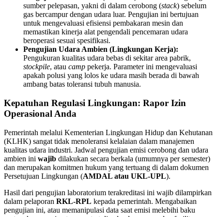
sumber pelepasan, yakni di dalam cerobong (
stack
) sebelum
gas bercampur dengan udara luar. Pengujian ini bertujuan
untuk mengevaluasi efisiensi pembakaran mesin dan
memastikan kinerja alat pengendali pencemaran udara
beroperasi sesuai spesifikasi.
Pengujian Udara Ambien (Lingkungan Kerja):
Pengukuran kualitas udara bebas di sekitar area pabrik,
stockpile
, atau
camp
pekerja. Parameter ini mengevaluasi
apakah polusi yang lolos ke udara masih berada di bawah
ambang batas toleransi tubuh manusia.
Kepatuhan Regulasi Lingkungan: Rapor Izin
Operasional Anda
Pemerintah melalui Kementerian Lingkungan Hidup dan Kehutanan
(KLHK) sangat tidak menoleransi kelalaian dalam manajemen
kualitas udara industri. Jadwal pengujian emisi cerobong dan udara
ambien ini
wajib
dilakukan secara berkala (umumnya per semester)
dan merupakan komitmen hukum yang tertuang di dalam dokumen
Persetujuan Lingkungan (
AMDAL atau UKL-UPL
).
Hasil dari pengujian laboratorium terakreditasi ini wajib dilampirkan
dalam pelaporan
RKL-RPL
kepada pemerintah. Mengabaikan
pengujian ini, atau memanipulasi data saat emisi melebihi baku