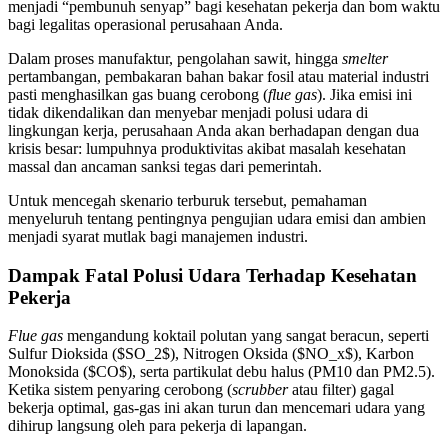
menjadi “pembunuh senyap” bagi kesehatan pekerja dan bom waktu
bagi legalitas operasional perusahaan Anda.
Dalam proses manufaktur, pengolahan sawit, hingga
smelter
pertambangan, pembakaran bahan bakar fosil atau material industri
pasti menghasilkan gas buang cerobong (
flue gas
). Jika emisi ini
tidak dikendalikan dan menyebar menjadi polusi udara di
lingkungan kerja, perusahaan Anda akan berhadapan dengan dua
krisis besar: lumpuhnya produktivitas akibat masalah kesehatan
massal dan ancaman sanksi tegas dari pemerintah.
Untuk mencegah skenario terburuk tersebut, pemahaman
menyeluruh tentang pentingnya pengujian udara emisi dan ambien
menjadi syarat mutlak bagi manajemen industri.
Dampak Fatal Polusi Udara Terhadap Kesehatan
Pekerja
Flue gas
mengandung koktail polutan yang sangat beracun, seperti
Sulfur Dioksida ($SO_2$), Nitrogen Oksida ($NO_x$), Karbon
Monoksida ($CO$), serta partikulat debu halus (PM10 dan PM2.5).
Ketika sistem penyaring cerobong (
scrubber
atau filter) gagal
bekerja optimal, gas-gas ini akan turun dan mencemari udara yang
dihirup langsung oleh para pekerja di lapangan.