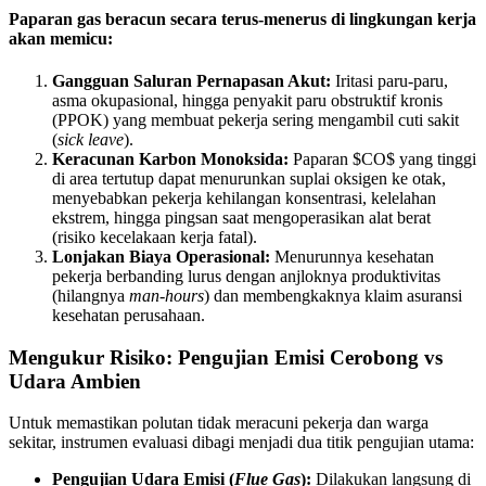
Paparan gas beracun secara terus-menerus di lingkungan kerja
akan memicu:
Gangguan Saluran Pernapasan Akut:
Iritasi paru-paru,
asma okupasional, hingga penyakit paru obstruktif kronis
(PPOK) yang membuat pekerja sering mengambil cuti sakit
(
sick leave
).
Keracunan Karbon Monoksida:
Paparan $CO$ yang tinggi
di area tertutup dapat menurunkan suplai oksigen ke otak,
menyebabkan pekerja kehilangan konsentrasi, kelelahan
ekstrem, hingga pingsan saat mengoperasikan alat berat
(risiko kecelakaan kerja fatal).
Lonjakan Biaya Operasional:
Menurunnya kesehatan
pekerja berbanding lurus dengan anjloknya produktivitas
(hilangnya
man-hours
) dan membengkaknya klaim asuransi
kesehatan perusahaan.
Mengukur Risiko: Pengujian Emisi Cerobong vs
Udara Ambien
Untuk memastikan polutan tidak meracuni pekerja dan warga
sekitar, instrumen evaluasi dibagi menjadi dua titik pengujian utama:
Pengujian Udara Emisi (
Flue Gas
):
Dilakukan langsung di