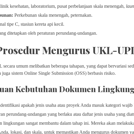
linik kesehatan, laboratorium, pusat perbelanjaan skala menengah,
lau
bunan:
Perkebunan skala menengah, peternakan.
al tipe C, stasiun kereta api kecil.
yang ditetapkan oleh peraturan perundang-undangan.
Prosedur Mengurus UKL-UP
ecara umum melibatkan beberapa tahapan, yang dapat bervariasi sedi
 juga sistem Online Single Submission (OSS) berbasis risiko.
ntuan Kebutuhan Dokumen Lingkun
entifikasi apakah jenis usaha atau proyek Anda masuk kategori waji
an perundang-undangan yang berlaku atau daftar jenis usaha yang diat
 lingkungan sangat membantu dalam tahap ini. Mereka akan melakuka
n Anda, lokasi, dan skala, untuk memastikan Anda mengurus dokume