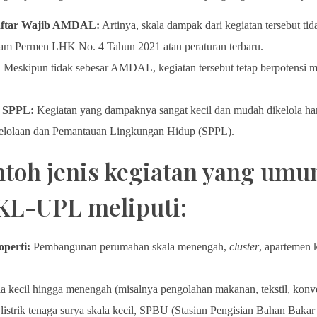
aftar Wajib AMDAL:
Artinya, skala dampak dari kegiatan tersebut ti
dalam Permen LHK No. 4 Tahun 2021 atau peraturan terbaru.
:
Meskipun tidak sebesar AMDAL, kegiatan tersebut tetap berpotensi 
.
i SPPL:
Kegiatan yang dampaknya sangat kecil dan mudah dikelola h
elolaan dan Pemantauan Lingkungan Hidup (SPPL).
toh jenis kegiatan yang umu
L-UPL meliputi:
perti:
Pembangunan perumahan skala menengah,
cluster
, apartemen k
la kecil hingga menengah (misalnya pengolahan makanan, tekstil, konv
istrik tenaga surya skala kecil, SPBU (Stasiun Pengisian Bahan Baka