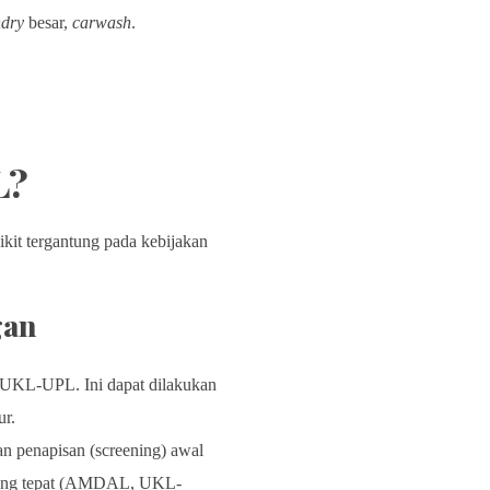
ndry
besar,
carwash
.
L?
kit tergantung pada kebijakan
gan
b UKL-UPL. Ini dapat dilakukan
ur.
n penapisan (screening) awal
n yang tepat (AMDAL, UKL-