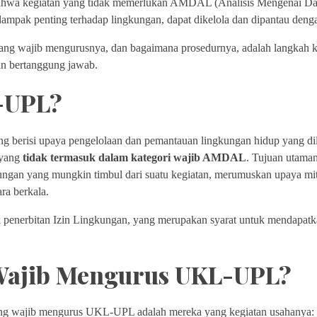
bahwa kegiatan yang tidak memerlukan AMDAL (Analisis Mengenai 
ampak penting terhadap lingkungan, dapat dikelola dan dipantau denga
 wajib mengurusnya, dan bagaimana prosedurnya, adalah langkah kru
an bertanggung jawab.
-UPL?
berisi upaya pengelolaan dan pemantauan lingkungan hidup yang di
 yang
tidak termasuk dalam kategori wajib AMDAL
. Tujuan utama
ungan yang mungkin timbul dari suatu kegiatan, merumuskan upaya miti
ra berkala.
enerbitan Izin Lingkungan, yang merupakan syarat untuk mendapatkan
Wajib Mengurus UKL-UPL?
ng wajib mengurus UKL-UPL adalah mereka yang kegiatan usahanya: