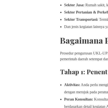
Sektor Jasa:
Rumah sakit, k
Sektor Pertanian & Perke
Sektor Transportasi:
Termin
Dan jenis kegiatan lainnya 
Bagaimana 
Prosedur pengurusan UKL-UPL s
pemerintah daerah setempat dan
Tahap 1: Pene
Aktivitas:
Anda perlu mengid
dengan merujuk pada peratur
Peran Konsultan:
Konsultan
berdasarkan detail kegiata