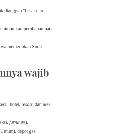
dak dianggap “besar dan
menimbulkan perubahan pada
anya memerlukan Surat
mnya wajib
ecil, hotel,
resort
, dan area
eksi,
furniture
).
r Umum), depot gas.