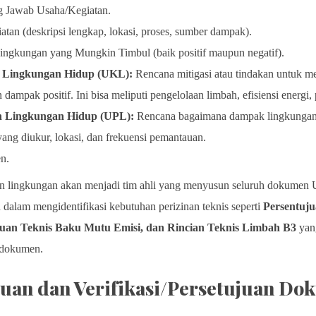
g Jawab Usaha/Kegiatan.
tan (deskripsi lengkap, lokasi, proses, sumber dampak).
ngkungan yang Mungkin Timbul (baik positif maupun negatif).
n Lingkungan Hidup (UKL):
Rencana mitigasi atau tindakan untuk 
mpak positif. Ini bisa meliputi pengelolaan limbah, efisiensi energi, 
 Lingkungan Hidup (UPL):
Rencana bagaimana dampak lingkungan a
ang diukur, lokasi, dan frekuensi pemantauan.
n.
n lingkungan akan menjadi tim ahli yang menyusun seluruh dokumen 
alam mengidentifikasi kebutuhan perizinan teknis seperti
Persentuj
uan Teknis Baku Mutu Emisi, dan Rincian Teknis Limbah B3
yan
 dokumen.
juan dan Verifikasi/Persetujuan D