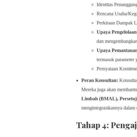
Identitas Penanggun
Rencana Usaha/Kegia
Perkiraan Dampak Li
Upaya Pengelolaa
dan mengembangkan da
Upaya Pemantauan
termasuk parameter y
Pernyataan Komitme
Peran Konsultan:
Konsulta
Mereka juga akan membantu d
Limbah (BMAL), Persetuj
mengintegrasikannya dalam
Tahap 4: Penga