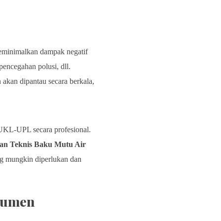
meminimalkan dampak negatif
pencegahan polusi, dll.
kan dipantau secara berkala,
UKL-UPL secara profesional.
uan Teknis Baku Mutu Air
g mungkin diperlukan dan
okumen