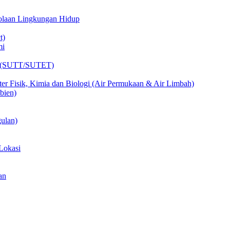
lolaan Lingkungan Hidup
t)
mi
ik (SUTT/SUTET)
er Fisik, Kimia dan Biologi (Air Permukaan & Air Limbah)
bien)
ulan)
Lokasi
an