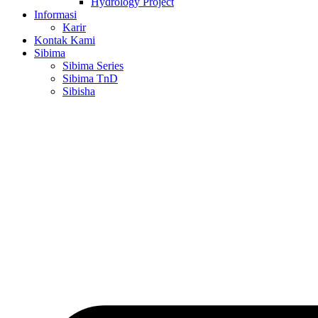
Hydrology Project
Informasi
Karir
Kontak Kami
Sibima
Sibima Series
Sibima TnD
Sibisha