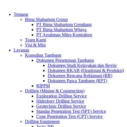
Tentang
Bima Shabartum Group
PT Bima Shabartum Gemilang
PT Bima Shabartum Wijaya
PT Arrahman Mitra Kontraktor
Team Kami
Visi & Misi
Layanan
Konsultan Tambang
Dokumen Persetujuan Tambang
Dokumen Studi Kelayakan dan Revisi
Dokumen RKAB (Eksplorasi & Produksi)
Dokumen Rencana Reklamasi (RR)
Dokumen Pasca Tambang (RPT)
RIPPM
Drilling (Mining & Construction)
Exploration Drilling Service
Hidrology Drilling Service
Geotechnic Drilling Service
Standar Penetration Test (SPT) Service
Cone Penetration Test (CPT) Service
Drilling Equipment
Jacro 200