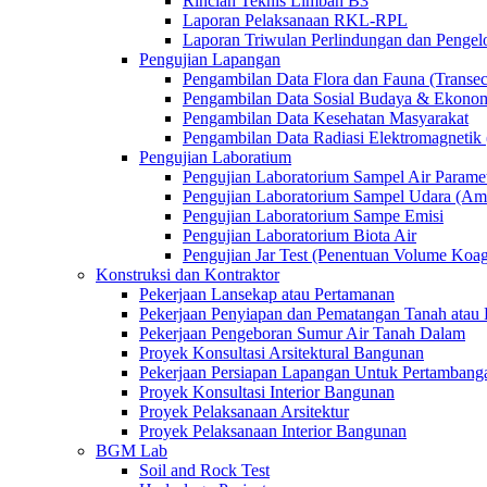
Rincian Teknis Limbah B3
Laporan Pelaksanaan RKL-RPL
Laporan Triwulan Perlindungan dan Penge
Pengujian Lapangan
Pengambilan Data Flora dan Fauna (Transec
Pengambilan Data Sosial Budaya & Ekono
Pengambilan Data Kesehatan Masyarakat
Pengambilan Data Radiasi Elektromagnet
Pengujian Laboratium
Pengujian Laboratorium Sampel Air Paramet
Pengujian Laboratorium Sampel Udara (Am
Pengujian Laboratorium Sampe Emisi
Pengujian Laboratorium Biota Air
Pengujian Jar Test (Penentuan Volume Koag
Konstruksi dan Kontraktor
Pekerjaan Lansekap atau Pertamanan
Pekerjaan Penyiapan dan Pematangan Tanah atau 
Pekerjaan Pengeboran Sumur Air Tanah Dalam
Proyek Konsultasi Arsitektural Bangunan
Pekerjaan Persiapan Lapangan Untuk Pertambang
Proyek Konsultasi Interior Bangunan
Proyek Pelaksanaan Arsitektur
Proyek Pelaksanaan Interior Bangunan
BGM Lab
Soil and Rock Test