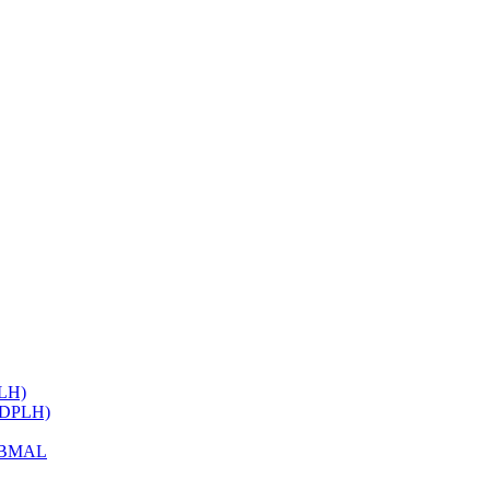
ELH)
 (DPLH)
h BMAL