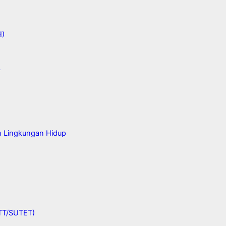
H)
L
n Lingkungan Hidup
UTT/SUTET)