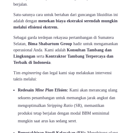
berjalan.
Satu-satunya cara untuk bertahan dari guncangan likuiditas ini
adalah dengan
menekan biaya ekstraksi serendah mungkin
melalui efisiensi ekstrem.
Sebagai garda terdepan rekayasa pertambangan di Sumatera
Selatan,
Bima Shabartum Group
hadir untuk mengamankan
operasional Anda. Kami adalah
Konsultan Tambang dan
Lingkungan
serta
Kontraktor Tambang Terpercaya dan
Terbaik di Indonesia
.
Tim
engineering
dan legal kami siap melakukan intervensi
taktis melalui:
Redesain
Mine Plan
Efisien:
Kami akan merancang ulang
sekuens penambangan untuk memangkas jarak angkut dan
mengoptimalkan
Stripping Ratio
(SR), memastikan
produksi tetap berjalan dengan modal BBM seminimal
mungkin saat arus kas sedang seret.
Pemutakhiran Studi Kelayakan (FS):
Menghitung ulang