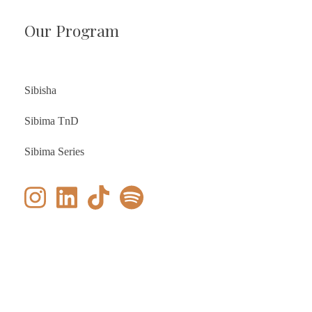
Our Program
Sibisha
Sibima TnD
Sibima Series
© 2026 Bima Shabartum Group. Admin & IT