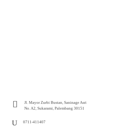
Jl. Mayor Zurbi Bustan, Saninage Asri
No. A2, Sukarami, Palembang 30151
0711-411407