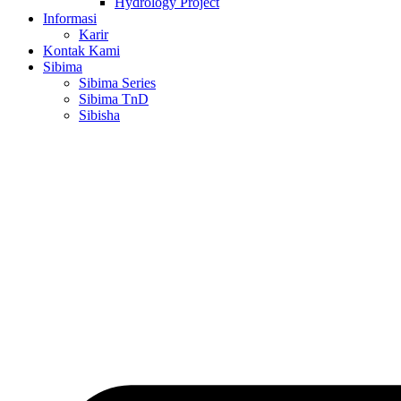
Hydrology Project
Informasi
Karir
Kontak Kami
Sibima
Sibima Series
Sibima TnD
Sibisha