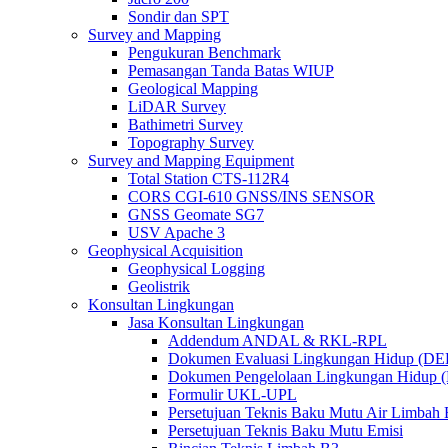
Sondir dan SPT
Survey and Mapping
Pengukuran Benchmark
Pemasangan Tanda Batas WIUP
Geological Mapping
LiDAR Survey
Bathimetri Survey
Topography Survey
Survey and Mapping Equipment
Total Station CTS-112R4
CORS CGI-610 GNSS/INS SENSOR
GNSS Geomate SG7
USV Apache 3
Geophysical Acquisition
Geophysical Logging
Geolistrik
Konsultan Lingkungan
Jasa Konsultan Lingkungan
Addendum ANDAL & RKL-RPL
Dokumen Evaluasi Lingkungan Hidup (D
Dokumen Pengelolaan Lingkungan Hidup
Formulir UKL-UPL
Persetujuan Teknis Baku Mutu Air Limba
Persetujuan Teknis Baku Mutu Emisi