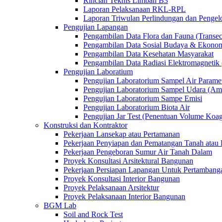
Rincian Teknis Limbah B3
Laporan Pelaksanaan RKL-RPL
Laporan Triwulan Perlindungan dan Penge
Pengujian Lapangan
Pengambilan Data Flora dan Fauna (Transec
Pengambilan Data Sosial Budaya & Ekono
Pengambilan Data Kesehatan Masyarakat
Pengambilan Data Radiasi Elektromagnet
Pengujian Laboratium
Pengujian Laboratorium Sampel Air Paramet
Pengujian Laboratorium Sampel Udara (Am
Pengujian Laboratorium Sampe Emisi
Pengujian Laboratorium Biota Air
Pengujian Jar Test (Penentuan Volume Koag
Konstruksi dan Kontraktor
Pekerjaan Lansekap atau Pertamanan
Pekerjaan Penyiapan dan Pematangan Tanah atau 
Pekerjaan Pengeboran Sumur Air Tanah Dalam
Proyek Konsultasi Arsitektural Bangunan
Pekerjaan Persiapan Lapangan Untuk Pertambang
Proyek Konsultasi Interior Bangunan
Proyek Pelaksanaan Arsitektur
Proyek Pelaksanaan Interior Bangunan
BGM Lab
Soil and Rock Test