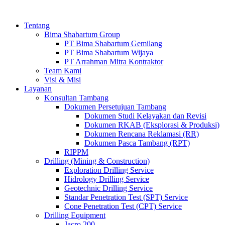
Tentang
Bima Shabartum Group
PT Bima Shabartum Gemilang
PT Bima Shabartum Wijaya
PT Arrahman Mitra Kontraktor
Team Kami
Visi & Misi
Layanan
Konsultan Tambang
Dokumen Persetujuan Tambang
Dokumen Studi Kelayakan dan Revisi
Dokumen RKAB (Eksplorasi & Produksi)
Dokumen Rencana Reklamasi (RR)
Dokumen Pasca Tambang (RPT)
RIPPM
Drilling (Mining & Construction)
Exploration Drilling Service
Hidrology Drilling Service
Geotechnic Drilling Service
Standar Penetration Test (SPT) Service
Cone Penetration Test (CPT) Service
Drilling Equipment
Jacro 200