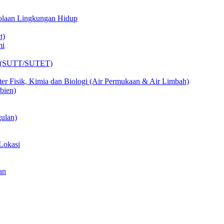
lolaan Lingkungan Hidup
t)
mi
ik (SUTT/SUTET)
er Fisik, Kimia dan Biologi (Air Permukaan & Air Limbah)
bien)
ulan)
Lokasi
an