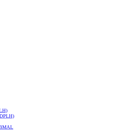
ELH)
 (DPLH)
h BMAL