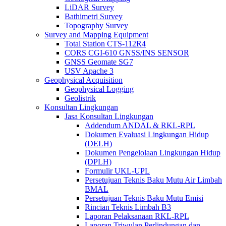
LiDAR Survey
Bathimetri Survey
Topography Survey
Survey and Mapping Equipment
Total Station CTS-112R4
CORS CGI-610 GNSS/INS SENSOR
GNSS Geomate SG7
USV Apache 3
Geophysical Acquisition
Geophysical Logging
Geolistrik
Konsultan Lingkungan
Jasa Konsultan Lingkungan
Addendum ANDAL & RKL-RPL
Dokumen Evaluasi Lingkungan Hidup
(DELH)
Dokumen Pengelolaan Lingkungan Hidup
(DPLH)
Formulir UKL-UPL
Persetujuan Teknis Baku Mutu Air Limbah
BMAL
Persetujuan Teknis Baku Mutu Emisi
Rincian Teknis Limbah B3
Laporan Pelaksanaan RKL-RPL
Laporan Triwulan Perlindungan dan