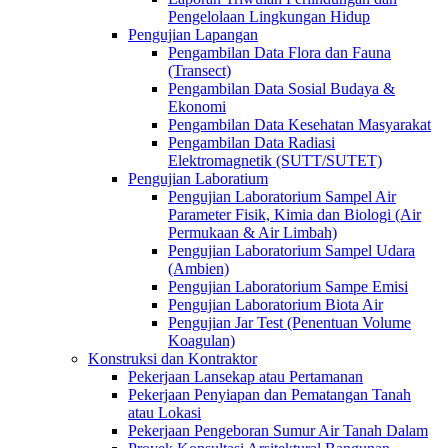
Pengelolaan Lingkungan Hidup
Pengujian Lapangan
Pengambilan Data Flora dan Fauna
(Transect)
Pengambilan Data Sosial Budaya &
Ekonomi
Pengambilan Data Kesehatan Masyarakat
Pengambilan Data Radiasi
Elektromagnetik (SUTT/SUTET)
Pengujian Laboratium
Pengujian Laboratorium Sampel Air
Parameter Fisik, Kimia dan Biologi (Air
Permukaan & Air Limbah)
Pengujian Laboratorium Sampel Udara
(Ambien)
Pengujian Laboratorium Sampe Emisi
Pengujian Laboratorium Biota Air
Pengujian Jar Test (Penentuan Volume
Koagulan)
Konstruksi dan Kontraktor
Pekerjaan Lansekap atau Pertamanan
Pekerjaan Penyiapan dan Pematangan Tanah
atau Lokasi
Pekerjaan Pengeboran Sumur Air Tanah Dalam