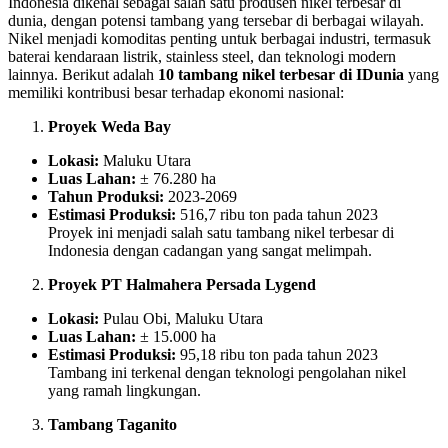
Indonesia dikenal sebagai salah satu produsen nikel terbesar di
dunia, dengan potensi tambang yang tersebar di berbagai wilayah.
Nikel menjadi komoditas penting untuk berbagai industri, termasuk
baterai kendaraan listrik, stainless steel, dan teknologi modern
lainnya. Berikut adalah
10 tambang nikel terbesar di IDunia
yang
memiliki kontribusi besar terhadap ekonomi nasional:
Proyek Weda Bay
Lokasi:
Maluku Utara
Luas Lahan:
± 76.280 ha
Tahun Produksi:
2023-2069
Estimasi Produksi:
516,7 ribu ton pada tahun 2023
Proyek ini menjadi salah satu tambang nikel terbesar di
Indonesia dengan cadangan yang sangat melimpah.
Proyek PT Halmahera Persada Lygend
Lokasi:
Pulau Obi, Maluku Utara
Luas Lahan:
± 15.000 ha
Estimasi Produksi:
95,18 ribu ton pada tahun 2023
Tambang ini terkenal dengan teknologi pengolahan nikel
yang ramah lingkungan.
Tambang Taganito