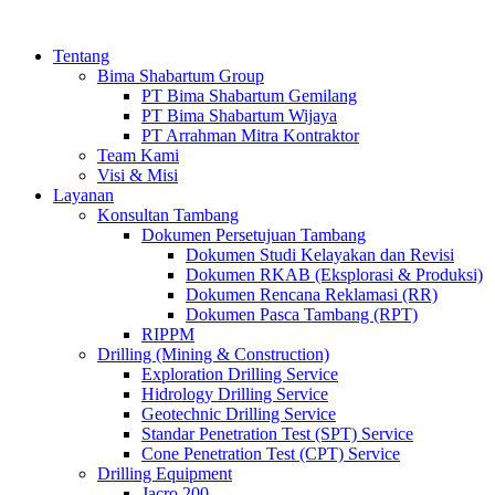
Tentang
Bima Shabartum Group
PT Bima Shabartum Gemilang
PT Bima Shabartum Wijaya
PT Arrahman Mitra Kontraktor
Team Kami
Visi & Misi
Layanan
Konsultan Tambang
Dokumen Persetujuan Tambang
Dokumen Studi Kelayakan dan Revisi
Dokumen RKAB (Eksplorasi & Produksi)
Dokumen Rencana Reklamasi (RR)
Dokumen Pasca Tambang (RPT)
RIPPM
Drilling (Mining & Construction)
Exploration Drilling Service
Hidrology Drilling Service
Geotechnic Drilling Service
Standar Penetration Test (SPT) Service
Cone Penetration Test (CPT) Service
Drilling Equipment
Jacro 200