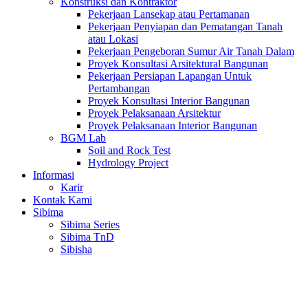
Konstruksi dan Kontraktor
Pekerjaan Lansekap atau Pertamanan
Pekerjaan Penyiapan dan Pematangan Tanah
atau Lokasi
Pekerjaan Pengeboran Sumur Air Tanah Dalam
Proyek Konsultasi Arsitektural Bangunan
Pekerjaan Persiapan Lapangan Untuk
Pertambangan
Proyek Konsultasi Interior Bangunan
Proyek Pelaksanaan Arsitektur
Proyek Pelaksanaan Interior Bangunan
BGM Lab
Soil and Rock Test
Hydrology Project
Informasi
Karir
Kontak Kami
Sibima
Sibima Series
Sibima TnD
Sibisha