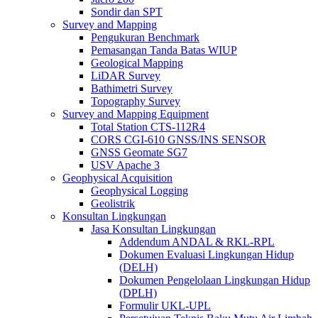
Sondir dan SPT
Survey and Mapping
Pengukuran Benchmark
Pemasangan Tanda Batas WIUP
Geological Mapping
LiDAR Survey
Bathimetri Survey
Topography Survey
Survey and Mapping Equipment
Total Station CTS-112R4
CORS CGI-610 GNSS/INS SENSOR
GNSS Geomate SG7
USV Apache 3
Geophysical Acquisition
Geophysical Logging
Geolistrik
Konsultan Lingkungan
Jasa Konsultan Lingkungan
Addendum ANDAL & RKL-RPL
Dokumen Evaluasi Lingkungan Hidup
(DELH)
Dokumen Pengelolaan Lingkungan Hidup
(DPLH)
Formulir UKL-UPL