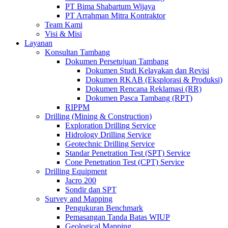
PT Bima Shabartum Wijaya
PT Arrahman Mitra Kontraktor
Team Kami
Visi & Misi
Layanan
Konsultan Tambang
Dokumen Persetujuan Tambang
Dokumen Studi Kelayakan dan Revisi
Dokumen RKAB (Eksplorasi & Produksi)
Dokumen Rencana Reklamasi (RR)
Dokumen Pasca Tambang (RPT)
RIPPM
Drilling (Mining & Construction)
Exploration Drilling Service
Hidrology Drilling Service
Geotechnic Drilling Service
Standar Penetration Test (SPT) Service
Cone Penetration Test (CPT) Service
Drilling Equipment
Jacro 200
Sondir dan SPT
Survey and Mapping
Pengukuran Benchmark
Pemasangan Tanda Batas WIUP
Geological Mapping