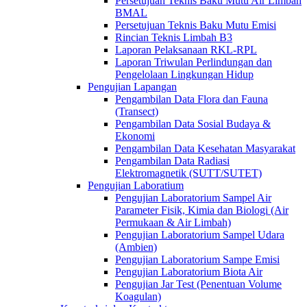
Persetujuan Teknis Baku Mutu Air Limbah
BMAL
Persetujuan Teknis Baku Mutu Emisi
Rincian Teknis Limbah B3
Laporan Pelaksanaan RKL-RPL
Laporan Triwulan Perlindungan dan
Pengelolaan Lingkungan Hidup
Pengujian Lapangan
Pengambilan Data Flora dan Fauna
(Transect)
Pengambilan Data Sosial Budaya &
Ekonomi
Pengambilan Data Kesehatan Masyarakat
Pengambilan Data Radiasi
Elektromagnetik (SUTT/SUTET)
Pengujian Laboratium
Pengujian Laboratorium Sampel Air
Parameter Fisik, Kimia dan Biologi (Air
Permukaan & Air Limbah)
Pengujian Laboratorium Sampel Udara
(Ambien)
Pengujian Laboratorium Sampe Emisi
Pengujian Laboratorium Biota Air
Pengujian Jar Test (Penentuan Volume
Koagulan)