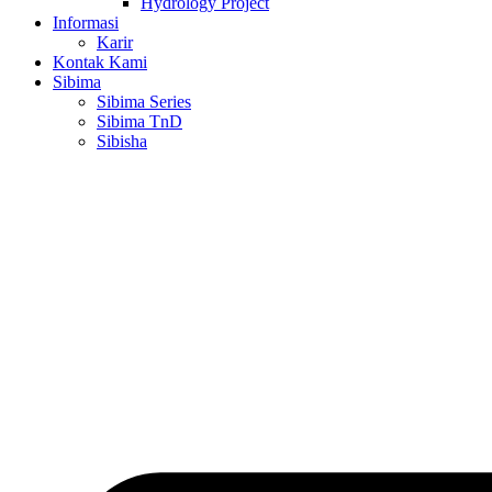
Hydrology Project
Informasi
Karir
Kontak Kami
Sibima
Sibima Series
Sibima TnD
Sibisha