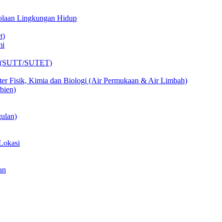
lolaan Lingkungan Hidup
t)
mi
ik (SUTT/SUTET)
er Fisik, Kimia dan Biologi (Air Permukaan & Air Limbah)
bien)
ulan)
Lokasi
an