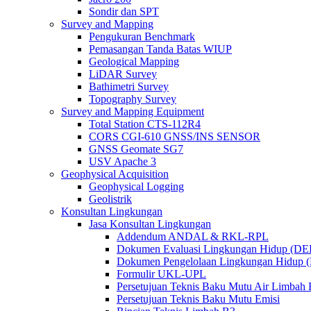
Sondir dan SPT
Survey and Mapping
Pengukuran Benchmark
Pemasangan Tanda Batas WIUP
Geological Mapping
LiDAR Survey
Bathimetri Survey
Topography Survey
Survey and Mapping Equipment
Total Station CTS-112R4
CORS CGI-610 GNSS/INS SENSOR
GNSS Geomate SG7
USV Apache 3
Geophysical Acquisition
Geophysical Logging
Geolistrik
Konsultan Lingkungan
Jasa Konsultan Lingkungan
Addendum ANDAL & RKL-RPL
Dokumen Evaluasi Lingkungan Hidup (D
Dokumen Pengelolaan Lingkungan Hidup
Formulir UKL-UPL
Persetujuan Teknis Baku Mutu Air Limba
Persetujuan Teknis Baku Mutu Emisi