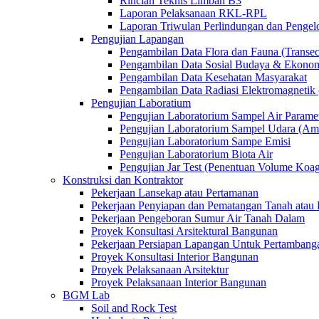
Rincian Teknis Limbah B3
Laporan Pelaksanaan RKL-RPL
Laporan Triwulan Perlindungan dan Penge
Pengujian Lapangan
Pengambilan Data Flora dan Fauna (Transec
Pengambilan Data Sosial Budaya & Ekono
Pengambilan Data Kesehatan Masyarakat
Pengambilan Data Radiasi Elektromagnet
Pengujian Laboratium
Pengujian Laboratorium Sampel Air Paramet
Pengujian Laboratorium Sampel Udara (Am
Pengujian Laboratorium Sampe Emisi
Pengujian Laboratorium Biota Air
Pengujian Jar Test (Penentuan Volume Koag
Konstruksi dan Kontraktor
Pekerjaan Lansekap atau Pertamanan
Pekerjaan Penyiapan dan Pematangan Tanah atau 
Pekerjaan Pengeboran Sumur Air Tanah Dalam
Proyek Konsultasi Arsitektural Bangunan
Pekerjaan Persiapan Lapangan Untuk Pertambang
Proyek Konsultasi Interior Bangunan
Proyek Pelaksanaan Arsitektur
Proyek Pelaksanaan Interior Bangunan
BGM Lab
Soil and Rock Test