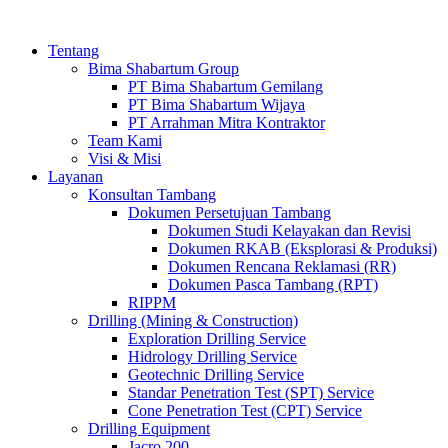
Tentang
Bima Shabartum Group
PT Bima Shabartum Gemilang
PT Bima Shabartum Wijaya
PT Arrahman Mitra Kontraktor
Team Kami
Visi & Misi
Layanan
Konsultan Tambang
Dokumen Persetujuan Tambang
Dokumen Studi Kelayakan dan Revisi
Dokumen RKAB (Eksplorasi & Produksi)
Dokumen Rencana Reklamasi (RR)
Dokumen Pasca Tambang (RPT)
RIPPM
Drilling (Mining & Construction)
Exploration Drilling Service
Hidrology Drilling Service
Geotechnic Drilling Service
Standar Penetration Test (SPT) Service
Cone Penetration Test (CPT) Service
Drilling Equipment
Jacro 200