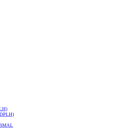
ELH)
 (DPLH)
h BMAL