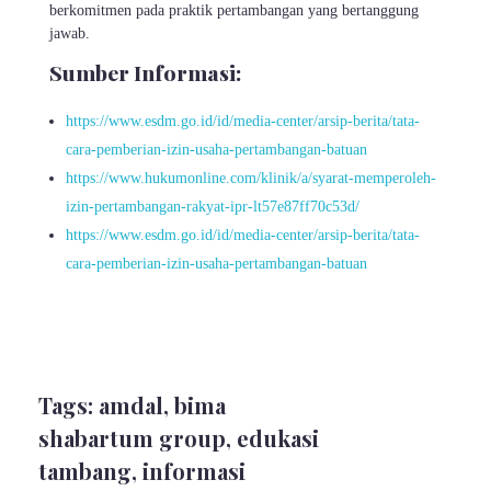
berkomitmen pada praktik pertambangan yang bertanggung
jawab.
Sumber Informasi:
https://www.esdm.go.id/id/media-center/arsip-berita/tata-
cara-pemberian-izin-usaha-pertambangan-batuan
https://www.hukumonline.com/klinik/a/syarat-memperoleh-
izin-pertambangan-rakyat-ipr-lt57e87ff70c53d/
https://www.esdm.go.id/id/media-center/arsip-berita/tata-
cara-pemberian-izin-usaha-pertambangan-batuan
Tags:
amdal
,
bima
shabartum group
,
edukasi
tambang
,
informasi