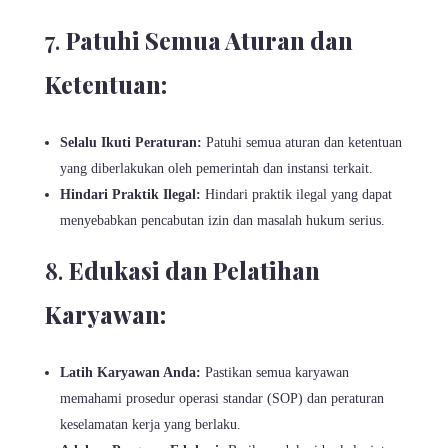
Patuhi Semua Aturan dan
Ketentuan:
Selalu Ikuti Peraturan:
Patuhi semua aturan dan ketentuan
yang diberlakukan oleh pemerintah dan instansi terkait.
Hindari Praktik Ilegal:
Hindari praktik ilegal yang dapat
menyebabkan pencabutan izin dan masalah hukum serius.
Edukasi dan Pelatihan
Karyawan:
Latih Karyawan Anda:
Pastikan semua karyawan
memahami prosedur operasi standar (SOP) dan peraturan
keselamatan kerja yang berlaku.