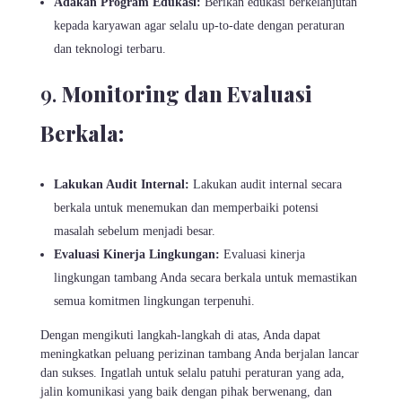
Adakan Program Edukasi:
Berikan edukasi berkelanjutan
kepada karyawan agar selalu up-to-date dengan peraturan
dan teknologi terbaru.
Monitoring dan Evaluasi
Berkala:
Lakukan Audit Internal:
Lakukan audit internal secara
berkala untuk menemukan dan memperbaiki potensi
masalah sebelum menjadi besar.
Evaluasi Kinerja Lingkungan:
Evaluasi kinerja
lingkungan tambang Anda secara berkala untuk memastikan
semua komitmen lingkungan terpenuhi.
Dengan mengikuti langkah-langkah di atas, Anda dapat
meningkatkan peluang perizinan tambang Anda berjalan lancar
dan sukses. Ingatlah untuk selalu patuhi peraturan yang ada,
jalin komunikasi yang baik dengan pihak berwenang, dan