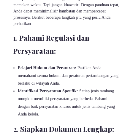
memakan waktu. Tapi jangan khawatir! Dengan panduan tepat,
Anda dapat meminimalisir hambatan dan mempercepat
prosesnya. Berikut beberapa langkah jitu yang perlu Anda
perhatikan:
Pahami Regulasi dan
Persyaratan:
Pelajari Hukum dan Peraturan:
Pastikan Anda
memahami semua hukum dan peraturan pertambangan yang
berlaku di wilayah Anda.
Identifikasi Persyaratan Spesifik:
Setiap jenis tambang
mungkin memiliki persyaratan yang berbeda. Pahami
dengan baik persyaratan khusus untuk jenis tambang yang
Anda kelola.
Siapkan Dokumen Lengkap: