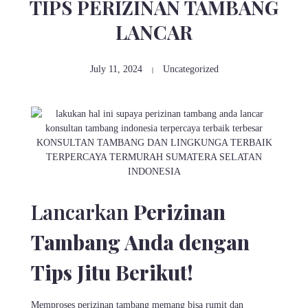
TIPS PERIZINAN TAMBANG
LANCAR
July 11, 2024
Uncategorized
Lancarkan
Perizinan
Tambang Anda dengan
Tips Jitu Berikut!
Memproses perizinan tambang memang bisa rumit dan