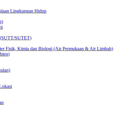
lolaan Lingkungan Hidup
t)
mi
ik (SUTT/SUTET)
er Fisik, Kimia dan Biologi (Air Permukaan & Air Limbah)
bien)
ulan)
Lokasi
an