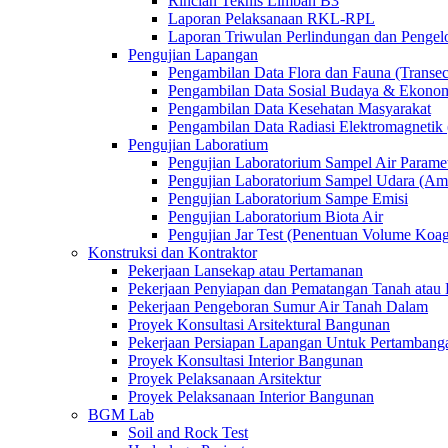
Rincian Teknis Limbah B3
Laporan Pelaksanaan RKL-RPL
Laporan Triwulan Perlindungan dan Penge
Pengujian Lapangan
Pengambilan Data Flora dan Fauna (Transec
Pengambilan Data Sosial Budaya & Ekono
Pengambilan Data Kesehatan Masyarakat
Pengambilan Data Radiasi Elektromagnet
Pengujian Laboratium
Pengujian Laboratorium Sampel Air Paramet
Pengujian Laboratorium Sampel Udara (Am
Pengujian Laboratorium Sampe Emisi
Pengujian Laboratorium Biota Air
Pengujian Jar Test (Penentuan Volume Koag
Konstruksi dan Kontraktor
Pekerjaan Lansekap atau Pertamanan
Pekerjaan Penyiapan dan Pematangan Tanah atau 
Pekerjaan Pengeboran Sumur Air Tanah Dalam
Proyek Konsultasi Arsitektural Bangunan
Pekerjaan Persiapan Lapangan Untuk Pertambang
Proyek Konsultasi Interior Bangunan
Proyek Pelaksanaan Arsitektur
Proyek Pelaksanaan Interior Bangunan
BGM Lab
Soil and Rock Test