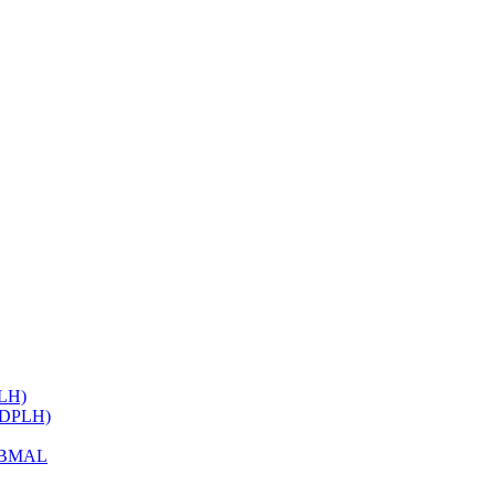
ELH)
 (DPLH)
h BMAL