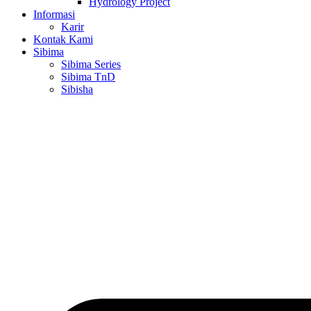
Hydrology Project
Informasi
Karir
Kontak Kami
Sibima
Sibima Series
Sibima TnD
Sibisha