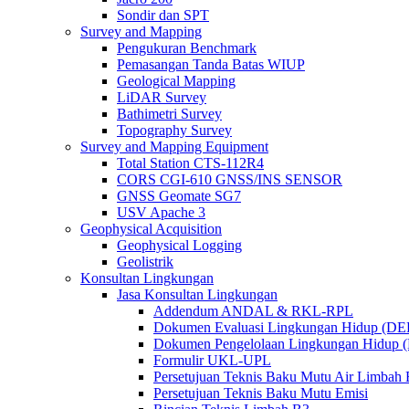
Sondir dan SPT
Survey and Mapping
Pengukuran Benchmark
Pemasangan Tanda Batas WIUP
Geological Mapping
LiDAR Survey
Bathimetri Survey
Topography Survey
Survey and Mapping Equipment
Total Station CTS-112R4
CORS CGI-610 GNSS/INS SENSOR
GNSS Geomate SG7
USV Apache 3
Geophysical Acquisition
Geophysical Logging
Geolistrik
Konsultan Lingkungan
Jasa Konsultan Lingkungan
Addendum ANDAL & RKL-RPL
Dokumen Evaluasi Lingkungan Hidup (D
Dokumen Pengelolaan Lingkungan Hidup
Formulir UKL-UPL
Persetujuan Teknis Baku Mutu Air Limba
Persetujuan Teknis Baku Mutu Emisi