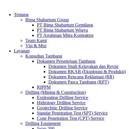
Tentang
Bima Shabartum Group
PT Bima Shabartum Gemilang
PT Bima Shabartum Wijaya
PT Arrahman Mitra Kontraktor
Team Kami
Visi & Misi
Layanan
Konsultan Tambang
Dokumen Persetujuan Tambang
Dokumen Studi Kelayakan dan Revisi
Dokumen RKAB (Eksplorasi & Produksi)
Dokumen Rencana Reklamasi (RR)
Dokumen Pasca Tambang (RPT)
RIPPM
Drilling (Mining & Construction)
Exploration Drilling Service
Hidrology Drilling Service
Geotechnic Drilling Service
Standar Penetration Test (SPT) Service
Cone Penetration Test (CPT) Service
Drilling Equipment
Jacro 200