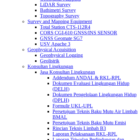
LiDAR Survey
Bathimetri Survey
Topography Survey
Survey and Mapping Equipment
Total Station CTS-112R4
CORS CGI-610 GNSS/INS SENSOR
GNSS Geomate SG7
USV Apache 3
Geophysical Acquisition
Geophysical Logging
Geolistrik
Konsultan Lingkungan
Jasa Konsultan Lingkungan
Addendum ANDAL & RKL-RPL
Dokumen Evaluasi Lingkungan Hidup
(DELH)
Dokumen Pengelolaan Lingkungan Hidup
(DPLH)
Formulir UKL-UPL
Persetujuan Teknis Baku Mutu Air Limbah
BMAL
Persetujuan Teknis Baku Mutu Emisi
Rincian Teknis Limbah B3
Laporan Pelaksanaan RKL-RPL
Laporan Triwulan Perlindungan dan