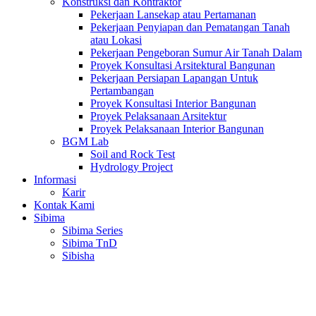
Konstruksi dan Kontraktor
Pekerjaan Lansekap atau Pertamanan
Pekerjaan Penyiapan dan Pematangan Tanah
atau Lokasi
Pekerjaan Pengeboran Sumur Air Tanah Dalam
Proyek Konsultasi Arsitektural Bangunan
Pekerjaan Persiapan Lapangan Untuk
Pertambangan
Proyek Konsultasi Interior Bangunan
Proyek Pelaksanaan Arsitektur
Proyek Pelaksanaan Interior Bangunan
BGM Lab
Soil and Rock Test
Hydrology Project
Informasi
Karir
Kontak Kami
Sibima
Sibima Series
Sibima TnD
Sibisha