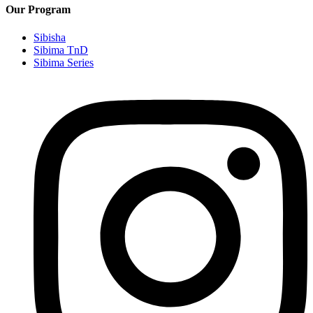
Our Program
Sibisha
Sibima TnD
Sibima Series