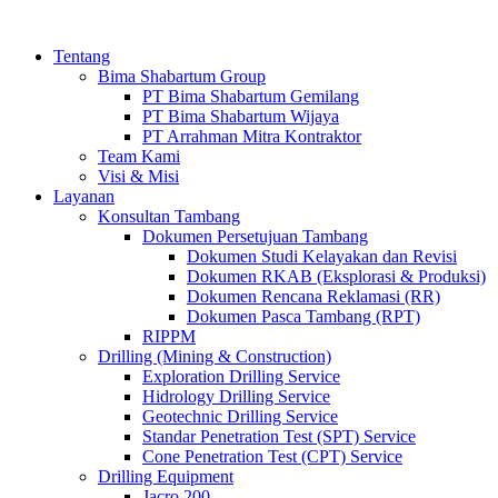
Tentang
Bima Shabartum Group
PT Bima Shabartum Gemilang
PT Bima Shabartum Wijaya
PT Arrahman Mitra Kontraktor
Team Kami
Visi & Misi
Layanan
Konsultan Tambang
Dokumen Persetujuan Tambang
Dokumen Studi Kelayakan dan Revisi
Dokumen RKAB (Eksplorasi & Produksi)
Dokumen Rencana Reklamasi (RR)
Dokumen Pasca Tambang (RPT)
RIPPM
Drilling (Mining & Construction)
Exploration Drilling Service
Hidrology Drilling Service
Geotechnic Drilling Service
Standar Penetration Test (SPT) Service
Cone Penetration Test (CPT) Service
Drilling Equipment
Jacro 200