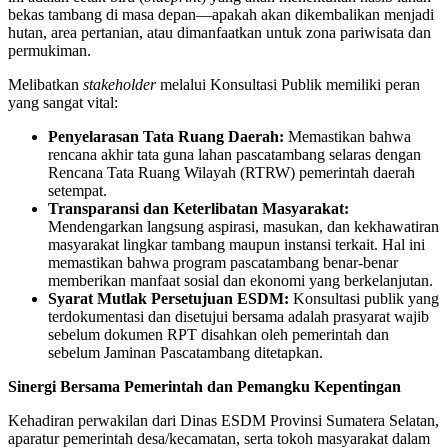
bekas tambang di masa depan—apakah akan dikembalikan menjadi
hutan, area pertanian, atau dimanfaatkan untuk zona pariwisata dan
permukiman.
Melibatkan
stakeholder
melalui Konsultasi Publik memiliki peran
yang sangat vital:
Penyelarasan Tata Ruang Daerah:
Memastikan bahwa
rencana akhir tata guna lahan pascatambang selaras dengan
Rencana Tata Ruang Wilayah (RTRW) pemerintah daerah
setempat.
Transparansi dan Keterlibatan Masyarakat:
Mendengarkan langsung aspirasi, masukan, dan kekhawatiran
masyarakat lingkar tambang maupun instansi terkait. Hal ini
memastikan bahwa program pascatambang benar-benar
memberikan manfaat sosial dan ekonomi yang berkelanjutan.
Syarat Mutlak Persetujuan ESDM:
Konsultasi publik yang
terdokumentasi dan disetujui bersama adalah prasyarat wajib
sebelum dokumen RPT disahkan oleh pemerintah dan
sebelum Jaminan Pascatambang ditetapkan.
Sinergi Bersama Pemerintah dan Pemangku Kepentingan
Kehadiran perwakilan dari Dinas ESDM Provinsi Sumatera Selatan,
aparatur pemerintah desa/kecamatan, serta tokoh masyarakat dalam