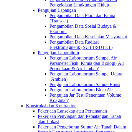
Pengelolaan Lingkungan Hidup
Pengujian Lapangan
Pengambilan Data Flora dan Fauna
(Transect)
Pengambilan Data Sosial Budaya &
Ekonomi
Pengambilan Data Kesehatan Masyarakat
Pengambilan Data Radiasi
Elektromagnetik (SUTT/SUTET)
Pengujian Laboratium
Pengujian Laboratorium Sampel Air
Parameter Fisik, Kimia dan Biologi (Air
Permukaan & Air Limbah)
Pengujian Laboratorium Sampel Udara
(Ambien)
Pengujian Laboratorium Sampe Emisi
Pengujian Laboratorium Biota Air
Pengujian Jar Test (Penentuan Volume
Koagulan)
Konstruksi dan Kontraktor
Pekerjaan Lansekap atau Pertamanan
Pekerjaan Penyiapan dan Pematangan Tanah
atau Lokasi
Pekerjaan Pengeboran Sumur Air Tanah Dalam