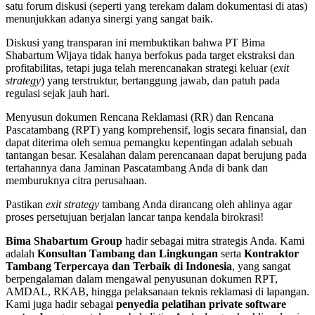
satu forum diskusi (seperti yang terekam dalam dokumentasi di atas)
menunjukkan adanya sinergi yang sangat baik.
Diskusi yang transparan ini membuktikan bahwa PT Bima
Shabartum Wijaya tidak hanya berfokus pada target ekstraksi dan
profitabilitas, tetapi juga telah merencanakan strategi keluar (
exit
strategy
) yang terstruktur, bertanggung jawab, dan patuh pada
regulasi sejak jauh hari.
Menyusun dokumen Rencana Reklamasi (RR) dan Rencana
Pascatambang (RPT) yang komprehensif, logis secara finansial, dan
dapat diterima oleh semua pemangku kepentingan adalah sebuah
tantangan besar. Kesalahan dalam perencanaan dapat berujung pada
tertahannya dana Jaminan Pascatambang Anda di bank dan
memburuknya citra perusahaan.
Pastikan
exit strategy
tambang Anda dirancang oleh ahlinya agar
proses persetujuan berjalan lancar tanpa kendala birokrasi!
Bima Shabartum Group
hadir sebagai mitra strategis Anda. Kami
adalah
Konsultan Tambang dan Lingkungan
serta
Kontraktor
Tambang Terpercaya dan Terbaik di Indonesia
, yang sangat
berpengalaman dalam mengawal penyusunan dokumen RPT,
AMDAL, RKAB, hingga pelaksanaan teknis reklamasi di lapangan.
Kami juga hadir sebagai
penyedia pelatihan private software