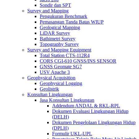
Sondir dan SPT
Survey and Mapping
Pengukuran Benchmark
Pemasangan Tanda Batas WIUP
Geological Mapping
LiDAR Survey
Bathimetri Survey
Topography Survey
Survey and Mapping Equipment
Total Station CTS-112R4
CORS CGI-610 GNSS/INS SENSOR
GNSS Geomate SG7
USV Apache 3
Geophysical Acquisition
Geophysical Logging
Geolistrik
Konsultan Lingkungan
Jasa Konsultan Lingkungan
Addendum ANDAL & RKL-RPL
Dokumen Evaluasi Lingkungan Hidup
(DELH)
Dokumen Pengelolaan Lingkungan Hidup
(DPLH)
Formulir UKL-UPL