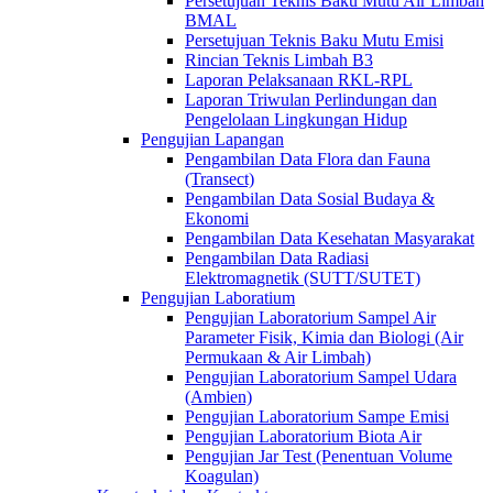
Persetujuan Teknis Baku Mutu Air Limbah
BMAL
Persetujuan Teknis Baku Mutu Emisi
Rincian Teknis Limbah B3
Laporan Pelaksanaan RKL-RPL
Laporan Triwulan Perlindungan dan
Pengelolaan Lingkungan Hidup
Pengujian Lapangan
Pengambilan Data Flora dan Fauna
(Transect)
Pengambilan Data Sosial Budaya &
Ekonomi
Pengambilan Data Kesehatan Masyarakat
Pengambilan Data Radiasi
Elektromagnetik (SUTT/SUTET)
Pengujian Laboratium
Pengujian Laboratorium Sampel Air
Parameter Fisik, Kimia dan Biologi (Air
Permukaan & Air Limbah)
Pengujian Laboratorium Sampel Udara
(Ambien)
Pengujian Laboratorium Sampe Emisi
Pengujian Laboratorium Biota Air
Pengujian Jar Test (Penentuan Volume
Koagulan)