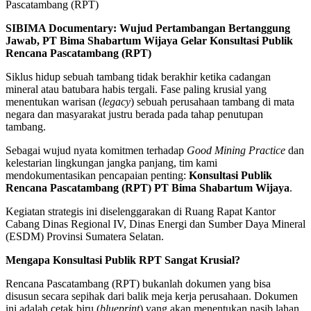
SIBIMA Documentary: Wujud Pertambangan Bertanggung
Jawab, PT Bima Shabartum Wijaya Gelar Konsultasi Publik
Rencana Pascatambang (RPT)
Siklus hidup sebuah tambang tidak berakhir ketika cadangan
mineral atau batubara habis tergali. Fase paling krusial yang
menentukan warisan (
legacy
) sebuah perusahaan tambang di mata
negara dan masyarakat justru berada pada tahap penutupan
tambang.
Sebagai wujud nyata komitmen terhadap
Good Mining Practice
dan
kelestarian lingkungan jangka panjang, tim kami
mendokumentasikan pencapaian penting:
Konsultasi Publik
Rencana Pascatambang (RPT) PT Bima Shabartum Wijaya
.
Kegiatan strategis ini diselenggarakan di Ruang Rapat Kantor
Cabang Dinas Regional IV, Dinas Energi dan Sumber Daya Mineral
(ESDM) Provinsi Sumatera Selatan.
Mengapa Konsultasi Publik RPT Sangat Krusial?
Rencana Pascatambang (RPT) bukanlah dokumen yang bisa
disusun secara sepihak dari balik meja kerja perusahaan. Dokumen
ini adalah cetak biru (
blueprint
) yang akan menentukan nasib lahan