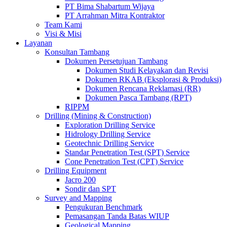
PT Bima Shabartum Wijaya
PT Arrahman Mitra Kontraktor
Team Kami
Visi & Misi
Layanan
Konsultan Tambang
Dokumen Persetujuan Tambang
Dokumen Studi Kelayakan dan Revisi
Dokumen RKAB (Eksplorasi & Produksi)
Dokumen Rencana Reklamasi (RR)
Dokumen Pasca Tambang (RPT)
RIPPM
Drilling (Mining & Construction)
Exploration Drilling Service
Hidrology Drilling Service
Geotechnic Drilling Service
Standar Penetration Test (SPT) Service
Cone Penetration Test (CPT) Service
Drilling Equipment
Jacro 200
Sondir dan SPT
Survey and Mapping
Pengukuran Benchmark
Pemasangan Tanda Batas WIUP
Geological Mapping