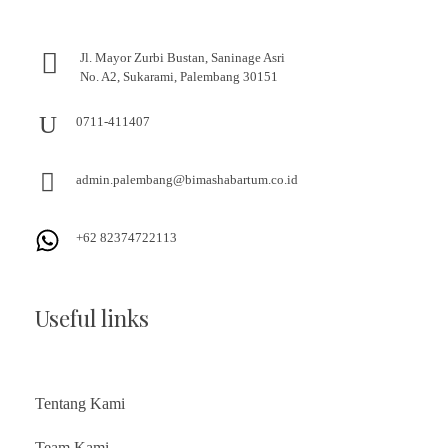
Jl. Mayor Zurbi Bustan, Saninage Asri
No. A2, Sukarami, Palembang 30151
0711-411407
admin.palembang@bimashabartum.co.id
+62 82374722113
Useful links
Tentang Kami
Team Kami