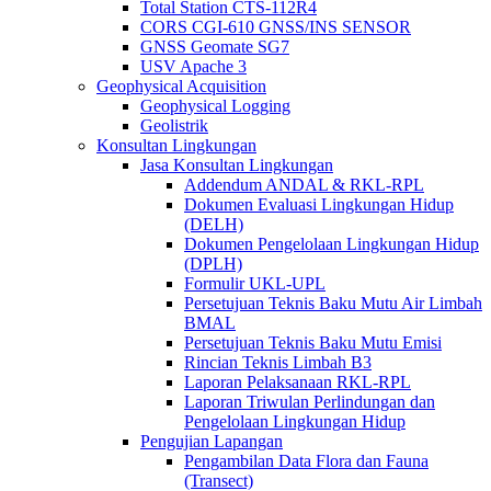
Total Station CTS-112R4
CORS CGI-610 GNSS/INS SENSOR
GNSS Geomate SG7
USV Apache 3
Geophysical Acquisition
Geophysical Logging
Geolistrik
Konsultan Lingkungan
Jasa Konsultan Lingkungan
Addendum ANDAL & RKL-RPL
Dokumen Evaluasi Lingkungan Hidup
(DELH)
Dokumen Pengelolaan Lingkungan Hidup
(DPLH)
Formulir UKL-UPL
Persetujuan Teknis Baku Mutu Air Limbah
BMAL
Persetujuan Teknis Baku Mutu Emisi
Rincian Teknis Limbah B3
Laporan Pelaksanaan RKL-RPL
Laporan Triwulan Perlindungan dan
Pengelolaan Lingkungan Hidup
Pengujian Lapangan
Pengambilan Data Flora dan Fauna
(Transect)