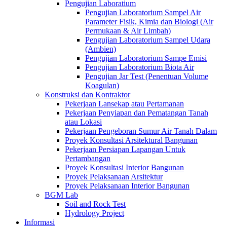
Pengujian Laboratium
Pengujian Laboratorium Sampel Air
Parameter Fisik, Kimia dan Biologi (Air
Permukaan & Air Limbah)
Pengujian Laboratorium Sampel Udara
(Ambien)
Pengujian Laboratorium Sampe Emisi
Pengujian Laboratorium Biota Air
Pengujian Jar Test (Penentuan Volume
Koagulan)
Konstruksi dan Kontraktor
Pekerjaan Lansekap atau Pertamanan
Pekerjaan Penyiapan dan Pematangan Tanah
atau Lokasi
Pekerjaan Pengeboran Sumur Air Tanah Dalam
Proyek Konsultasi Arsitektural Bangunan
Pekerjaan Persiapan Lapangan Untuk
Pertambangan
Proyek Konsultasi Interior Bangunan
Proyek Pelaksanaan Arsitektur
Proyek Pelaksanaan Interior Bangunan
BGM Lab
Soil and Rock Test
Hydrology Project
Informasi