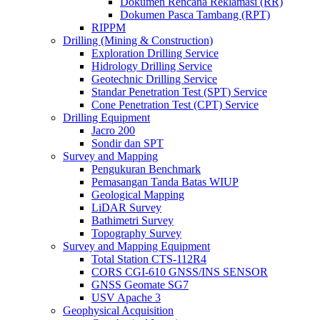
Dokumen Rencana Reklamasi (RR)
Dokumen Pasca Tambang (RPT)
RIPPM
Drilling (Mining & Construction)
Exploration Drilling Service
Hidrology Drilling Service
Geotechnic Drilling Service
Standar Penetration Test (SPT) Service
Cone Penetration Test (CPT) Service
Drilling Equipment
Jacro 200
Sondir dan SPT
Survey and Mapping
Pengukuran Benchmark
Pemasangan Tanda Batas WIUP
Geological Mapping
LiDAR Survey
Bathimetri Survey
Topography Survey
Survey and Mapping Equipment
Total Station CTS-112R4
CORS CGI-610 GNSS/INS SENSOR
GNSS Geomate SG7
USV Apache 3
Geophysical Acquisition