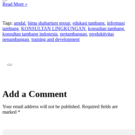
Read More »
Tags:
amdal
,
bima shabartum group
,
edukasi tambang
,
informasi
tambang
,
KONSULTAN LINGKUNGAN
,
konsultan tambang
,
konsultan tambang indonesia
,
pertambangan
,
produktivitas
penambangan
,
training and development
Add a Comment
Your email address will not be published. Required fields are
marked *