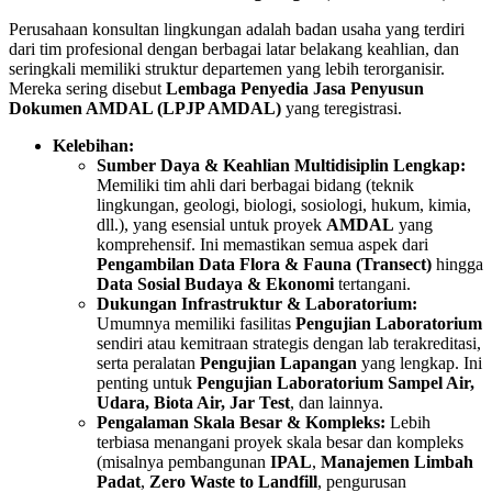
Perusahaan konsultan lingkungan adalah badan usaha yang terdiri
dari tim profesional dengan berbagai latar belakang keahlian, dan
seringkali memiliki struktur departemen yang lebih terorganisir.
Mereka sering disebut
Lembaga Penyedia Jasa Penyusun
Dokumen AMDAL (LPJP AMDAL)
yang teregistrasi.
Kelebihan:
Sumber Daya & Keahlian Multidisiplin Lengkap:
Memiliki tim ahli dari berbagai bidang (teknik
lingkungan, geologi, biologi, sosiologi, hukum, kimia,
dll.), yang esensial untuk proyek
AMDAL
yang
komprehensif. Ini memastikan semua aspek dari
Pengambilan Data Flora & Fauna (Transect)
hingga
Data Sosial Budaya & Ekonomi
tertangani.
Dukungan Infrastruktur & Laboratorium:
Umumnya memiliki fasilitas
Pengujian Laboratorium
sendiri atau kemitraan strategis dengan lab terakreditasi,
serta peralatan
Pengujian Lapangan
yang lengkap. Ini
penting untuk
Pengujian Laboratorium Sampel Air,
Udara, Biota Air, Jar Test
, dan lainnya.
Pengalaman Skala Besar & Kompleks:
Lebih
terbiasa menangani proyek skala besar dan kompleks
(misalnya pembangunan
IPAL
,
Manajemen Limbah
Padat
,
Zero Waste to Landfill
, pengurusan