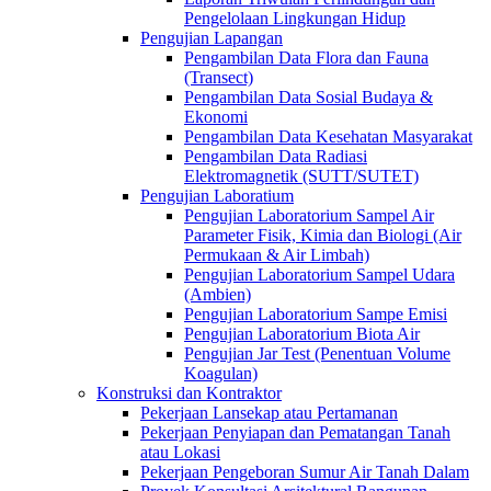
Pengelolaan Lingkungan Hidup
Pengujian Lapangan
Pengambilan Data Flora dan Fauna
(Transect)
Pengambilan Data Sosial Budaya &
Ekonomi
Pengambilan Data Kesehatan Masyarakat
Pengambilan Data Radiasi
Elektromagnetik (SUTT/SUTET)
Pengujian Laboratium
Pengujian Laboratorium Sampel Air
Parameter Fisik, Kimia dan Biologi (Air
Permukaan & Air Limbah)
Pengujian Laboratorium Sampel Udara
(Ambien)
Pengujian Laboratorium Sampe Emisi
Pengujian Laboratorium Biota Air
Pengujian Jar Test (Penentuan Volume
Koagulan)
Konstruksi dan Kontraktor
Pekerjaan Lansekap atau Pertamanan
Pekerjaan Penyiapan dan Pematangan Tanah
atau Lokasi
Pekerjaan Pengeboran Sumur Air Tanah Dalam