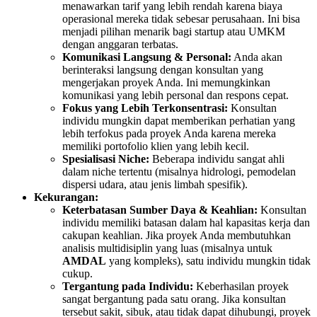
menawarkan tarif yang lebih rendah karena biaya
operasional mereka tidak sebesar perusahaan. Ini bisa
menjadi pilihan menarik bagi startup atau UMKM
dengan anggaran terbatas.
Komunikasi Langsung & Personal:
Anda akan
berinteraksi langsung dengan konsultan yang
mengerjakan proyek Anda. Ini memungkinkan
komunikasi yang lebih personal dan respons cepat.
Fokus yang Lebih Terkonsentrasi:
Konsultan
individu mungkin dapat memberikan perhatian yang
lebih terfokus pada proyek Anda karena mereka
memiliki portofolio klien yang lebih kecil.
Spesialisasi Niche:
Beberapa individu sangat ahli
dalam niche tertentu (misalnya hidrologi, pemodelan
dispersi udara, atau jenis limbah spesifik).
Kekurangan:
Keterbatasan Sumber Daya & Keahlian:
Konsultan
individu memiliki batasan dalam hal kapasitas kerja dan
cakupan keahlian. Jika proyek Anda membutuhkan
analisis multidisiplin yang luas (misalnya untuk
AMDAL
yang kompleks), satu individu mungkin tidak
cukup.
Tergantung pada Individu:
Keberhasilan proyek
sangat bergantung pada satu orang. Jika konsultan
tersebut sakit, sibuk, atau tidak dapat dihubungi, proyek