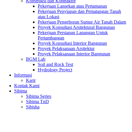
Konstruksi dan Kontraktor
Pekerjaan Lansekap atau Pertamanan
Pekerjaan Penyiapan dan Pematangan Tanah
atau Lokasi
Pekerjaan Pengeboran Sumur Air Tanah Dalam
Proyek Konsultasi Arsitektural Bangunan
Pekerjaan Persiapan Lapangan Untuk
Pertambangan
Proyek Konsultasi Interior Bangunan
Proyek Pelaksanaan Arsitektur
Proyek Pelaksanaan Interior Bangunan
BGM Lab
Soil and Rock Test
Hydrology Project
Informasi
Karir
Kontak Kami
Sibima
Sibima Series
Sibima TnD
Sibisha