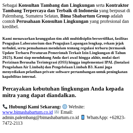
Sebagai
Konsultan Tambang dan Lingkungan
serta
Kontraktor
Tambang Terpercaya dan Terbaik di Indonesia
yang berpusat di
Palembang, Sumatera Selatan,
Bima Shabartum Group
adalah
contoh
Perusahaan Konsultan Lingkungan
yang profesional dan
kredibel.
Kami menawarkan keunggulan tim ahli multidisiplin bersertifikat, fasilitas
Pengujian Laboratorium
dan
Pengujian Lapangan
lengkap, rekam jejak
terbukti, serta pemahaman mendalam tentang regulasi terbaru (termasuk
Update Terbaru Peraturan Pemerintah Terkait Izin Lingkungan di Tahun
2025
). Kami siap mendukung Anda dari awal hingga akhir, mulai dari
Perizinan Berusaha Terintegrasi (OSS)
hingga implementasi
IPAL (Instalasi
Pengolahan Air Limbah)
dan
Pengelolaan Limbah B3
. Kami juga
menyediakan
pelatihan private software pertambangan
untuk peningkatan
kapabilitas internal.
Percayakan kebutuhan lingkungan Anda kepada
mitra yang dapat diandalkan.
Hubungi Kami Sekarang:
Website:
www.bimashabartum.co.id
Email:
admin.palembang@bimashabartum.co.id
WhatsApp: +62823-
7472-2113