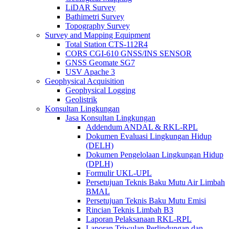
LiDAR Survey
Bathimetri Survey
Topography Survey
Survey and Mapping Equipment
Total Station CTS-112R4
CORS CGI-610 GNSS/INS SENSOR
GNSS Geomate SG7
USV Apache 3
Geophysical Acquisition
Geophysical Logging
Geolistrik
Konsultan Lingkungan
Jasa Konsultan Lingkungan
Addendum ANDAL & RKL-RPL
Dokumen Evaluasi Lingkungan Hidup
(DELH)
Dokumen Pengelolaan Lingkungan Hidup
(DPLH)
Formulir UKL-UPL
Persetujuan Teknis Baku Mutu Air Limbah
BMAL
Persetujuan Teknis Baku Mutu Emisi
Rincian Teknis Limbah B3
Laporan Pelaksanaan RKL-RPL
Laporan Triwulan Perlindungan dan