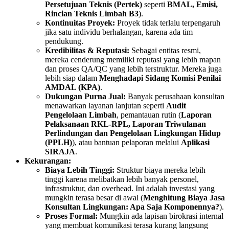
Persetujuan Teknis (Pertek)
seperti
BMAL, Emisi,
Rincian Teknis Limbah B3
).
Kontinuitas Proyek:
Proyek tidak terlalu terpengaruh
jika satu individu berhalangan, karena ada tim
pendukung.
Kredibilitas & Reputasi:
Sebagai entitas resmi,
mereka cenderung memiliki reputasi yang lebih mapan
dan proses QA/QC yang lebih terstruktur. Mereka juga
lebih siap dalam
Menghadapi Sidang Komisi Penilai
AMDAL (KPA)
.
Dukungan Purna Jual:
Banyak perusahaan konsultan
menawarkan layanan lanjutan seperti
Audit
Pengelolaan Limbah
, pemantauan rutin (
Laporan
Pelaksanaan RKL-RPL, Laporan Triwulanan
Perlindungan dan Pengelolaan Lingkungan Hidup
(PPLH)
), atau bantuan pelaporan melalui
Aplikasi
SIRAJA
.
Kekurangan:
Biaya Lebih Tinggi:
Struktur biaya mereka lebih
tinggi karena melibatkan lebih banyak personel,
infrastruktur, dan overhead. Ini adalah investasi yang
mungkin terasa besar di awal (
Menghitung Biaya Jasa
Konsultan Lingkungan: Apa Saja Komponennya?
).
Proses Formal:
Mungkin ada lapisan birokrasi internal
yang membuat komunikasi terasa kurang langsung