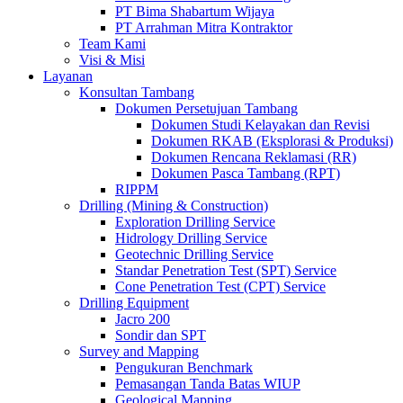
PT Bima Shabartum Wijaya
PT Arrahman Mitra Kontraktor
Team Kami
Visi & Misi
Layanan
Konsultan Tambang
Dokumen Persetujuan Tambang
Dokumen Studi Kelayakan dan Revisi
Dokumen RKAB (Eksplorasi & Produksi)
Dokumen Rencana Reklamasi (RR)
Dokumen Pasca Tambang (RPT)
RIPPM
Drilling (Mining & Construction)
Exploration Drilling Service
Hidrology Drilling Service
Geotechnic Drilling Service
Standar Penetration Test (SPT) Service
Cone Penetration Test (CPT) Service
Drilling Equipment
Jacro 200
Sondir dan SPT
Survey and Mapping
Pengukuran Benchmark
Pemasangan Tanda Batas WIUP
Geological Mapping