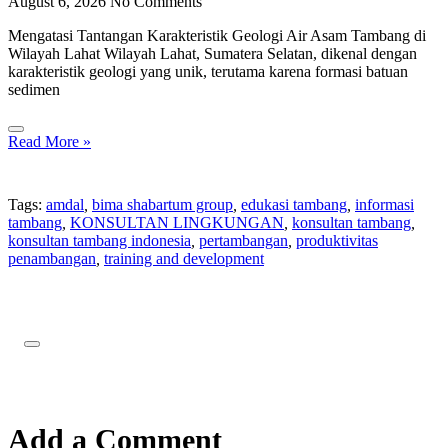
August 6, 2026
No Comments
Mengatasi Tantangan Karakteristik Geologi Air Asam Tambang di
Wilayah Lahat Wilayah Lahat, Sumatera Selatan, dikenal dengan
karakteristik geologi yang unik, terutama karena formasi batuan
sedimen
Read More »
Tags:
amdal
,
bima shabartum group
,
edukasi tambang
,
informasi
tambang
,
KONSULTAN LINGKUNGAN
,
konsultan tambang
,
konsultan tambang indonesia
,
pertambangan
,
produktivitas
penambangan
,
training and development
Add a Comment