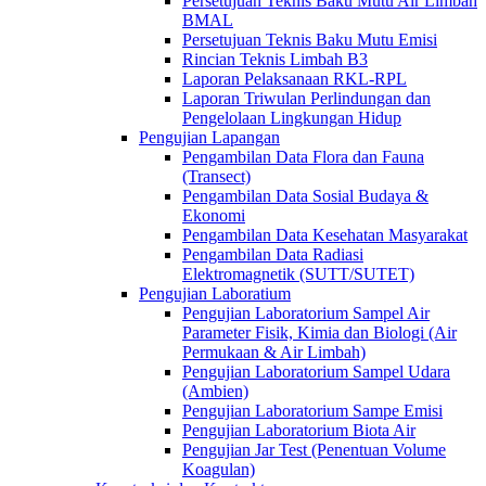
Persetujuan Teknis Baku Mutu Air Limbah
BMAL
Persetujuan Teknis Baku Mutu Emisi
Rincian Teknis Limbah B3
Laporan Pelaksanaan RKL-RPL
Laporan Triwulan Perlindungan dan
Pengelolaan Lingkungan Hidup
Pengujian Lapangan
Pengambilan Data Flora dan Fauna
(Transect)
Pengambilan Data Sosial Budaya &
Ekonomi
Pengambilan Data Kesehatan Masyarakat
Pengambilan Data Radiasi
Elektromagnetik (SUTT/SUTET)
Pengujian Laboratium
Pengujian Laboratorium Sampel Air
Parameter Fisik, Kimia dan Biologi (Air
Permukaan & Air Limbah)
Pengujian Laboratorium Sampel Udara
(Ambien)
Pengujian Laboratorium Sampe Emisi
Pengujian Laboratorium Biota Air
Pengujian Jar Test (Penentuan Volume
Koagulan)