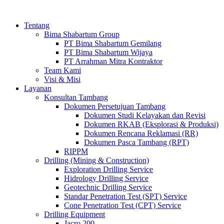
Tentang
Bima Shabartum Group
PT Bima Shabartum Gemilang
PT Bima Shabartum Wijaya
PT Arrahman Mitra Kontraktor
Team Kami
Visi & Misi
Layanan
Konsultan Tambang
Dokumen Persetujuan Tambang
Dokumen Studi Kelayakan dan Revisi
Dokumen RKAB (Eksplorasi & Produksi)
Dokumen Rencana Reklamasi (RR)
Dokumen Pasca Tambang (RPT)
RIPPM
Drilling (Mining & Construction)
Exploration Drilling Service
Hidrology Drilling Service
Geotechnic Drilling Service
Standar Penetration Test (SPT) Service
Cone Penetration Test (CPT) Service
Drilling Equipment
Jacro 200