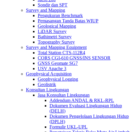
Sondir dan SPT
Survey and Mapping
Pengukuran Benchmark
Pemasangan Tanda Batas WIUP
Geological Mapping
LiDAR Survey
Bathimetri Survey
Topography Survey
Survey and Mapping Equipment
Total Station CTS-112R4
CORS CGI-610 GNSS/INS SENSOR
GNSS Geomate SG7
USV Apache 3
Geophysical Acquisition
Geophysical Logging
Geolistrik
Konsultan Lingkungan
Jasa Konsultan Lingkungan
Addendum ANDAL & RKL-RPL
Dokumen Evaluasi Lingkungan Hidup
(DELH)
Dokumen Pengelolaan Lingkungan Hidup
(DPLH)
Formulir UKL-UPL