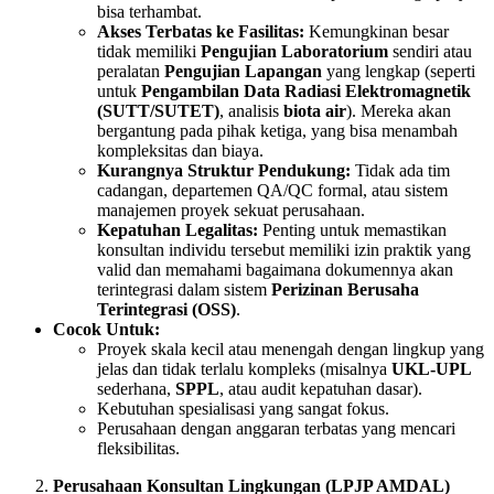
bisa terhambat.
Akses Terbatas ke Fasilitas:
Kemungkinan besar
tidak memiliki
Pengujian Laboratorium
sendiri atau
peralatan
Pengujian Lapangan
yang lengkap (seperti
untuk
Pengambilan Data Radiasi Elektromagnetik
(SUTT/SUTET)
, analisis
biota air
). Mereka akan
bergantung pada pihak ketiga, yang bisa menambah
kompleksitas dan biaya.
Kurangnya Struktur Pendukung:
Tidak ada tim
cadangan, departemen QA/QC formal, atau sistem
manajemen proyek sekuat perusahaan.
Kepatuhan Legalitas:
Penting untuk memastikan
konsultan individu tersebut memiliki izin praktik yang
valid dan memahami bagaimana dokumennya akan
terintegrasi dalam sistem
Perizinan Berusaha
Terintegrasi (OSS)
.
Cocok Untuk:
Proyek skala kecil atau menengah dengan lingkup yang
jelas dan tidak terlalu kompleks (misalnya
UKL-UPL
sederhana,
SPPL
, atau audit kepatuhan dasar).
Kebutuhan spesialisasi yang sangat fokus.
Perusahaan dengan anggaran terbatas yang mencari
fleksibilitas.
Perusahaan Konsultan Lingkungan (LPJP AMDAL)