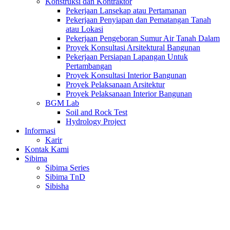
Konstruksi dan Kontraktor
Pekerjaan Lansekap atau Pertamanan
Pekerjaan Penyiapan dan Pematangan Tanah
atau Lokasi
Pekerjaan Pengeboran Sumur Air Tanah Dalam
Proyek Konsultasi Arsitektural Bangunan
Pekerjaan Persiapan Lapangan Untuk
Pertambangan
Proyek Konsultasi Interior Bangunan
Proyek Pelaksanaan Arsitektur
Proyek Pelaksanaan Interior Bangunan
BGM Lab
Soil and Rock Test
Hydrology Project
Informasi
Karir
Kontak Kami
Sibima
Sibima Series
Sibima TnD
Sibisha