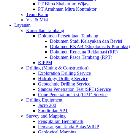
PT Bima Shabartum Wijaya
PT Arrahman Mitra Kontraktor
Team Kami
Visi & Misi
Layanan
Konsultan Tambang
Dokumen Persetujuan Tambang
Dokumen Studi Kelayakan dan Revisi
Dokumen RKAB (Eksplorasi & Produksi)
Dokumen Rencana Reklamasi (RR)
Dokumen Pasca Tambang (RPT)
RIPPM
Drilling (Mining & Construction)
Exploration Drilling Service
Hidrology Drilling Service
Geotechnic Drilling Service
Standar Penetration Test (SPT) Service
Cone Penetration Test (CPT) Service
Drilling Equipment
Jacro 200
Sondir dan SPT
Survey and Mapping
Pengukuran Benchmark
Pemasangan Tanda Batas WIUP
Geological Mapping