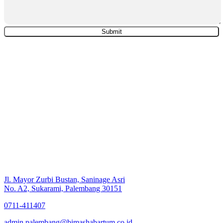
Jl. Mayor Zurbi Bustan, Saninage Asri
No. A2, Sukarami, Palembang 30151
0711-411407
admin.palembang@bimashabartum.co.id