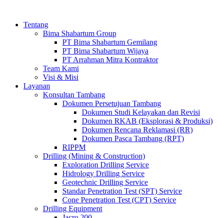
Tentang
Bima Shabartum Group
PT Bima Shabartum Gemilang
PT Bima Shabartum Wijaya
PT Arrahman Mitra Kontraktor
Team Kami
Visi & Misi
Layanan
Konsultan Tambang
Dokumen Persetujuan Tambang
Dokumen Studi Kelayakan dan Revisi
Dokumen RKAB (Eksplorasi & Produksi)
Dokumen Rencana Reklamasi (RR)
Dokumen Pasca Tambang (RPT)
RIPPM
Drilling (Mining & Construction)
Exploration Drilling Service
Hidrology Drilling Service
Geotechnic Drilling Service
Standar Penetration Test (SPT) Service
Cone Penetration Test (CPT) Service
Drilling Equipment
Jacro 200