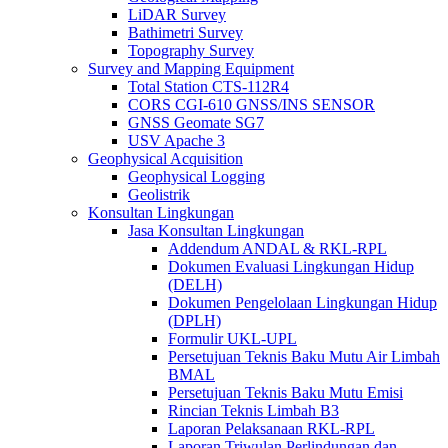
LiDAR Survey
Bathimetri Survey
Topography Survey
Survey and Mapping Equipment
Total Station CTS-112R4
CORS CGI-610 GNSS/INS SENSOR
GNSS Geomate SG7
USV Apache 3
Geophysical Acquisition
Geophysical Logging
Geolistrik
Konsultan Lingkungan
Jasa Konsultan Lingkungan
Addendum ANDAL & RKL-RPL
Dokumen Evaluasi Lingkungan Hidup
(DELH)
Dokumen Pengelolaan Lingkungan Hidup
(DPLH)
Formulir UKL-UPL
Persetujuan Teknis Baku Mutu Air Limbah
BMAL
Persetujuan Teknis Baku Mutu Emisi
Rincian Teknis Limbah B3
Laporan Pelaksanaan RKL-RPL
Laporan Triwulan Perlindungan dan