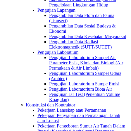
Pengelolaan Lingkungan Hidup
Pengujian Lapangan
Pengambilan Data Flora dan Fauna
(Transect)
Pengambilan Data Sosial Budaya &
Ekonomi
Pengambilan Data Kesehatan Masyarakat
Pengambilan Data Radiasi
Elektromagnetik (SUTT/SUTET)
Pengujian Laboratium
Pengujian Laboratorium Sampel Air
Parameter Fisik, Kimia dan Biologi (Air
Permukaan & Air Limbah)
Pengujian Laboratorium Sampel Udara
(Ambien)
Pengujian Laboratorium Sampe Emisi
Pengujian Laboratorium Biota Air
Pengujian Jar Test (Penentuan Volume
Koagulan)
Konstruksi dan Kontraktor
Pekerjaan Lansekap atau Pertamanan
Pekerjaan Penyiapan dan Pematangan Tanah
atau Lokasi
Pekerjaan Pengeboran Sumur Air Tanah Dalam