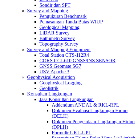
Sondir dan SPT
Survey and Mapping
Pengukuran Benchmark
Pemasangan Tanda Batas WIUP
Geological Mapping
LiDAR Survey
Bathimetri Survey
Topography Survey
Survey and Mapping Equipment
Total Station CTS-112R4
CORS CGI-610 GNSS/INS SENSOR
GNSS Geomate SG7
USV Apache 3
Geophysical Acquisition
Geophysical Logging
Geolistrik
Konsultan Lingkungan
Jasa Konsultan Lingkungan
Addendum ANDAL & RKL-RPL
Dokumen Evaluasi Lingkungan Hidup
(DELH)
Dokumen Pengelolaan Lingkungan Hidup
(DPLH)
Formulir UKL-UPL