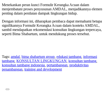
Menekankan peran kunci Formulir Kerangka Acuan dalam
menjembatani proses penyusunan AMDAL, menjadikannya elemen
penting dalam penilaian dampak lingkungan hidup.
Dengan informasi ini, diharapkan pembaca dapat memahami betapa
signifikannya Formulir Kerangka Acuan dalam konteks AMDAL,
sambil mendapatkan rekomendasi konsultan lingkungan terpercaya,
seperti Bima Shabartum, untuk mendukung proses tersebut.
Tags:
amdal
,
bima shabartum group
,
edukasi tambang
,
informasi
tambang
,
KONSULTAN LINGKUNGAN
,
konsultan tambang
,
konsultan tambang indonesia
,
pertambangan
,
produktivitas
penambangan
,
training and development