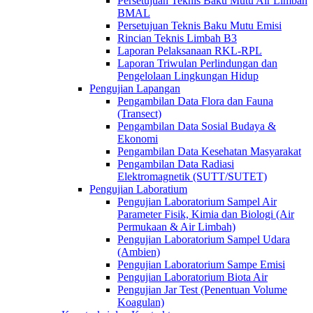
Persetujuan Teknis Baku Mutu Air Limbah
BMAL
Persetujuan Teknis Baku Mutu Emisi
Rincian Teknis Limbah B3
Laporan Pelaksanaan RKL-RPL
Laporan Triwulan Perlindungan dan
Pengelolaan Lingkungan Hidup
Pengujian Lapangan
Pengambilan Data Flora dan Fauna
(Transect)
Pengambilan Data Sosial Budaya &
Ekonomi
Pengambilan Data Kesehatan Masyarakat
Pengambilan Data Radiasi
Elektromagnetik (SUTT/SUTET)
Pengujian Laboratium
Pengujian Laboratorium Sampel Air
Parameter Fisik, Kimia dan Biologi (Air
Permukaan & Air Limbah)
Pengujian Laboratorium Sampel Udara
(Ambien)
Pengujian Laboratorium Sampe Emisi
Pengujian Laboratorium Biota Air
Pengujian Jar Test (Penentuan Volume
Koagulan)