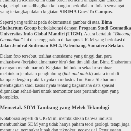
saja, tetapi harus dibagikan ke bangku perkuliahan. Inilah semangat
yang tertangkap dalam kegiatan
SIBIMA Goes To Campus
.
Seperti yang terlihat pada dokumentasi gambar di atas,
Bima
Shabartum Group
berkolaborasi dengan
Program Studi Geomatika
Universitas Indo Global Mandiri (UIGM)
. Acara bertajuk
“Bincang
Geomatika”
ini diselenggarakan di kampus UIGM yang berlokasi di
Jalan Jendral Sudirman KM 4, Palembang, Sumatera Selatan
.
Dalam foto tersebut, terlihat antusiasme yang tinggi dari para
mahasiswa (berjaket almamater biru) dan tim ahli dari Bima Shabartum
(seragam merah marun). Kegiatan ini bukan sekadar seminar,
melainkan jembatan penghubung (
link and match
) antara teori di
kampus dengan praktik nyata di industri. Tim Bima Shabartum
membagikan studi kasus nyata tentang bagaimana data spasial
digunakan sehari-hari untuk memonitor area pertambangan yang
kompleks.
Mencetak SDM Tambang yang Melek Teknologi
Kolaborasi seperti di UIGM ini membuktikan bahwa industri
membutuhkan SDM yang tidak hanya paham teori geologi, tetapi juga
menguasai perangkat lunak dan teknologi geospasial. Penguasaan