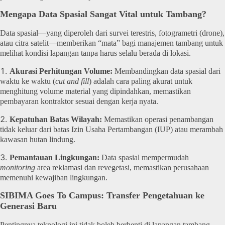
Mengapa Data Spasial Sangat Vital untuk Tambang?
Data spasial—yang diperoleh dari survei terestris, fotogrametri (drone),
atau citra satelit—memberikan “mata” bagi manajemen tambang untuk
melihat kondisi lapangan tanpa harus selalu berada di lokasi.
Akurasi Perhitungan Volume:
Membandingkan data spasial dari
waktu ke waktu (
cut and fill
) adalah cara paling akurat untuk
menghitung volume material yang dipindahkan, memastikan
pembayaran kontraktor sesuai dengan kerja nyata.
Kepatuhan Batas Wilayah:
Memastikan operasi penambangan
tidak keluar dari batas Izin Usaha Pertambangan (IUP) atau merambah
kawasan hutan lindung.
Pemantauan Lingkungan:
Data spasial mempermudah
monitoring
area reklamasi dan revegetasi, memastikan perusahaan
memenuhi kewajiban lingkungan.
SIBIMA Goes To Campus: Transfer Pengetahuan ke
Generasi Baru
Pentingnya teknologi ini tidak boleh berhenti di lapangan tambang