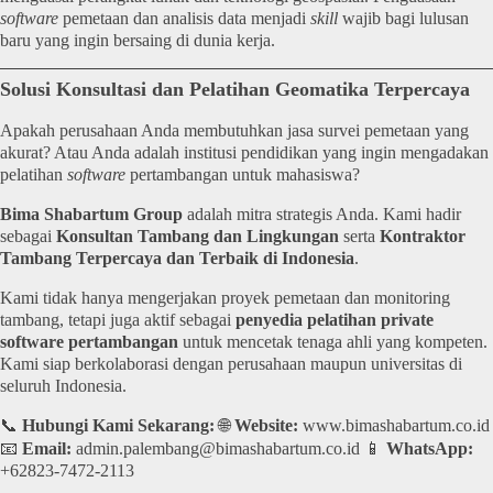
software
pemetaan dan analisis data menjadi
skill
wajib bagi lulusan
baru yang ingin bersaing di dunia kerja.
Solusi Konsultasi dan Pelatihan Geomatika Terpercaya
Apakah perusahaan Anda membutuhkan jasa survei pemetaan yang
akurat? Atau Anda adalah institusi pendidikan yang ingin mengadakan
pelatihan
software
pertambangan untuk mahasiswa?
Bima Shabartum Group
adalah mitra strategis Anda. Kami hadir
sebagai
Konsultan Tambang dan Lingkungan
serta
Kontraktor
Tambang Terpercaya dan Terbaik di Indonesia
.
Kami tidak hanya mengerjakan proyek pemetaan dan monitoring
tambang, tetapi juga aktif sebagai
penyedia pelatihan private
software pertambangan
untuk mencetak tenaga ahli yang kompeten.
Kami siap berkolaborasi dengan perusahaan maupun universitas di
seluruh Indonesia.
📞
Hubungi Kami Sekarang:
🌐
Website:
www.bimashabartum.co.id
📧
Email:
admin.palembang@bimashabartum.co.id
📱
WhatsApp:
+62823-7472-2113