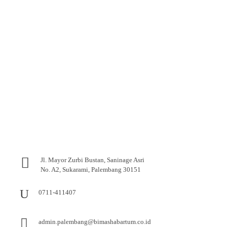
Jl. Mayor Zurbi Bustan, Saninage Asri
No. A2, Sukarami, Palembang 30151
0711-411407
admin.palembang@bimashabartum.co.id