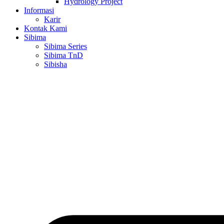
Hydrology Project
Informasi
Karir
Kontak Kami
Sibima
Sibima Series
Sibima TnD
Sibisha