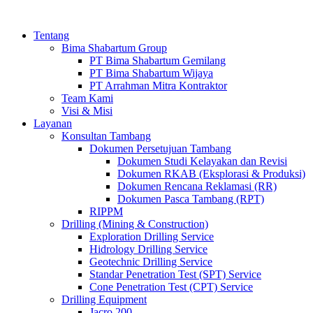
Tentang
Bima Shabartum Group
PT Bima Shabartum Gemilang
PT Bima Shabartum Wijaya
PT Arrahman Mitra Kontraktor
Team Kami
Visi & Misi
Layanan
Konsultan Tambang
Dokumen Persetujuan Tambang
Dokumen Studi Kelayakan dan Revisi
Dokumen RKAB (Eksplorasi & Produksi)
Dokumen Rencana Reklamasi (RR)
Dokumen Pasca Tambang (RPT)
RIPPM
Drilling (Mining & Construction)
Exploration Drilling Service
Hidrology Drilling Service
Geotechnic Drilling Service
Standar Penetration Test (SPT) Service
Cone Penetration Test (CPT) Service
Drilling Equipment
Jacro 200