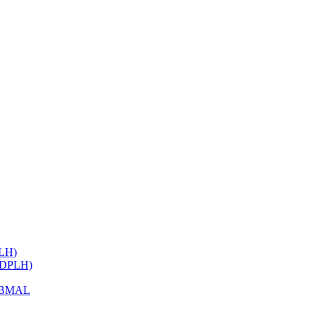
ELH)
 (DPLH)
h BMAL