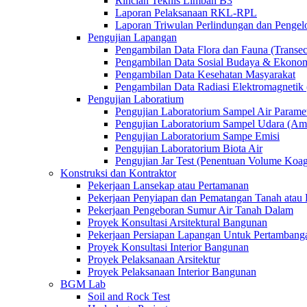
Rincian Teknis Limbah B3
Laporan Pelaksanaan RKL-RPL
Laporan Triwulan Perlindungan dan Penge
Pengujian Lapangan
Pengambilan Data Flora dan Fauna (Transec
Pengambilan Data Sosial Budaya & Ekono
Pengambilan Data Kesehatan Masyarakat
Pengambilan Data Radiasi Elektromagnet
Pengujian Laboratium
Pengujian Laboratorium Sampel Air Paramet
Pengujian Laboratorium Sampel Udara (Am
Pengujian Laboratorium Sampe Emisi
Pengujian Laboratorium Biota Air
Pengujian Jar Test (Penentuan Volume Koag
Konstruksi dan Kontraktor
Pekerjaan Lansekap atau Pertamanan
Pekerjaan Penyiapan dan Pematangan Tanah atau 
Pekerjaan Pengeboran Sumur Air Tanah Dalam
Proyek Konsultasi Arsitektural Bangunan
Pekerjaan Persiapan Lapangan Untuk Pertambang
Proyek Konsultasi Interior Bangunan
Proyek Pelaksanaan Arsitektur
Proyek Pelaksanaan Interior Bangunan
BGM Lab
Soil and Rock Test