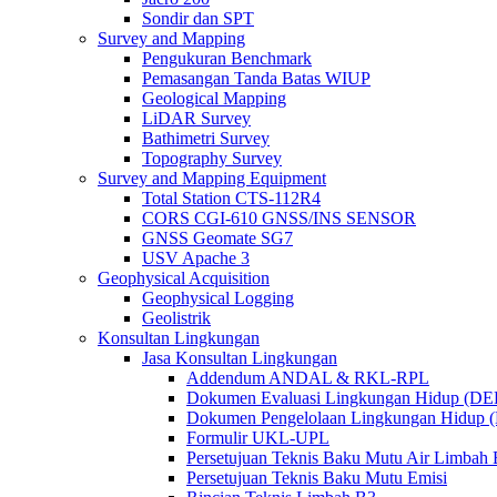
Sondir dan SPT
Survey and Mapping
Pengukuran Benchmark
Pemasangan Tanda Batas WIUP
Geological Mapping
LiDAR Survey
Bathimetri Survey
Topography Survey
Survey and Mapping Equipment
Total Station CTS-112R4
CORS CGI-610 GNSS/INS SENSOR
GNSS Geomate SG7
USV Apache 3
Geophysical Acquisition
Geophysical Logging
Geolistrik
Konsultan Lingkungan
Jasa Konsultan Lingkungan
Addendum ANDAL & RKL-RPL
Dokumen Evaluasi Lingkungan Hidup (D
Dokumen Pengelolaan Lingkungan Hidup
Formulir UKL-UPL
Persetujuan Teknis Baku Mutu Air Limba
Persetujuan Teknis Baku Mutu Emisi