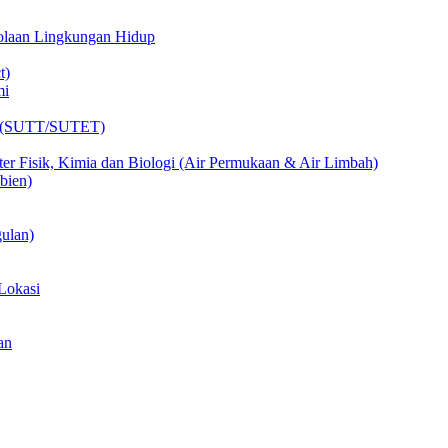
lolaan Lingkungan Hidup
t)
mi
ik (SUTT/SUTET)
er Fisik, Kimia dan Biologi (Air Permukaan & Air Limbah)
bien)
ulan)
Lokasi
an