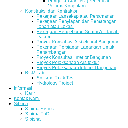
Pengujian Jar Test (Penentuan
Volume Koagulan)
Konstruksi dan Kontraktor
Pekerjaan Lansekap atau Pertamanan
Pekerjaan Penyiapan dan Pematangan
Tanah atau Lokasi
Pekerjaan Pengeboran Sumur Air Tanah
Dalam
Proyek Konsultasi Arsitektural Bangunan
Pekerjaan Persiapan Lapangan Untuk
Pertambangan
Proyek Konsultasi Interior Bangunan
Proyek Pelaksanaan Arsitektur
Proyek Pelaksanaan Interior Bangunan
BGM Lab
Soil and Rock Test
Hydrology Project
Informasi
Karir
Kontak Kami
Sibima
Sibima Series
Sibima TnD
Sibisha