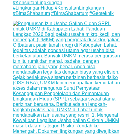
#KonsultanLingkungan
#LingkunganHidup
#KonsultanLingkungan
#BimaShabartum
#BimaShabartum
#Geoteknik