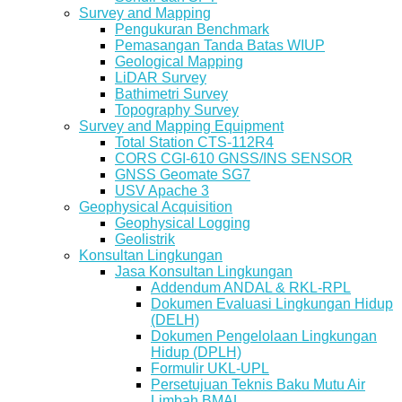
Survey and Mapping
Pengukuran Benchmark
Pemasangan Tanda Batas WIUP
Geological Mapping
LiDAR Survey
Bathimetri Survey
Topography Survey
Survey and Mapping Equipment
Total Station CTS-112R4
CORS CGI-610 GNSS/INS SENSOR
GNSS Geomate SG7
USV Apache 3
Geophysical Acquisition
Geophysical Logging
Geolistrik
Konsultan Lingkungan
Jasa Konsultan Lingkungan
Addendum ANDAL & RKL-RPL
Dokumen Evaluasi Lingkungan Hidup
(DELH)
Dokumen Pengelolaan Lingkungan
Hidup (DPLH)
Formulir UKL-UPL
Persetujuan Teknis Baku Mutu Air
Limbah BMAL