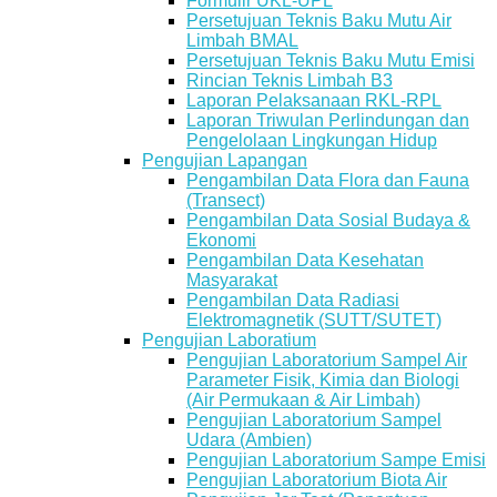
Formulir UKL-UPL
Persetujuan Teknis Baku Mutu Air
Limbah BMAL
Persetujuan Teknis Baku Mutu Emisi
Rincian Teknis Limbah B3
Laporan Pelaksanaan RKL-RPL
Laporan Triwulan Perlindungan dan
Pengelolaan Lingkungan Hidup
Pengujian Lapangan
Pengambilan Data Flora dan Fauna
(Transect)
Pengambilan Data Sosial Budaya &
Ekonomi
Pengambilan Data Kesehatan
Masyarakat
Pengambilan Data Radiasi
Elektromagnetik (SUTT/SUTET)
Pengujian Laboratium
Pengujian Laboratorium Sampel Air
Parameter Fisik, Kimia dan Biologi
(Air Permukaan & Air Limbah)
Pengujian Laboratorium Sampel
Udara (Ambien)
Pengujian Laboratorium Sampe Emisi
Pengujian Laboratorium Biota Air