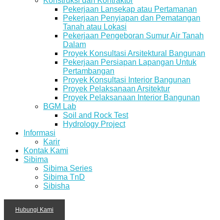
Konstruksi dan Kontraktor
Pekerjaan Lansekap atau Pertamanan
Pekerjaan Penyiapan dan Pematangan
Tanah atau Lokasi
Pekerjaan Pengeboran Sumur Air Tanah
Dalam
Proyek Konsultasi Arsitektural Bangunan
Pekerjaan Persiapan Lapangan Untuk
Pertambangan
Proyek Konsultasi Interior Bangunan
Proyek Pelaksanaan Arsitektur
Proyek Pelaksanaan Interior Bangunan
BGM Lab
Soil and Rock Test
Hydrology Project
Informasi
Karir
Kontak Kami
Sibima
Sibima Series
Sibima TnD
Sibisha
Hubungi Kami