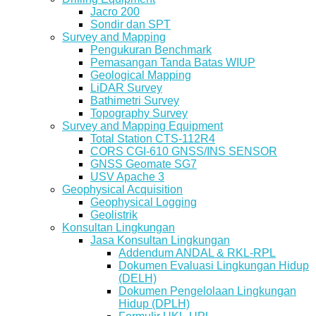
Jacro 200
Sondir dan SPT
Survey and Mapping
Pengukuran Benchmark
Pemasangan Tanda Batas WIUP
Geological Mapping
LiDAR Survey
Bathimetri Survey
Topography Survey
Survey and Mapping Equipment
Total Station CTS-112R4
CORS CGI-610 GNSS/INS SENSOR
GNSS Geomate SG7
USV Apache 3
Geophysical Acquisition
Geophysical Logging
Geolistrik
Konsultan Lingkungan
Jasa Konsultan Lingkungan
Addendum ANDAL & RKL-RPL
Dokumen Evaluasi Lingkungan Hidup
(DELH)
Dokumen Pengelolaan Lingkungan
Hidup (DPLH)