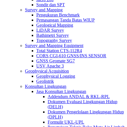
Sondir dan SPT
Survey and Mapping
Pengukuran Benchmark
Pemasangan Tanda Batas WIUP
Geological Mapping
LiDAR Survey
Bathimetri Survey
Topography Survey
Survey and Mapping Equipment
Total Station CTS-112R4
CORS CGI-610 GNSS/INS SENSOR
GNSS Geomate SG7
USV Apache 3
Geophysical Acquisition
Geophysical Logging
Geolistrik
Konsultan Lingkungan
Jasa Konsultan Lingkungan
Addendum ANDAL & RKL-RPL
Dokumen Evaluasi Lingkungan Hidup
(DELH)
Dokumen Pengelolaan Lingkungan Hidup
(DPLH)
Formulir UKL-UPL