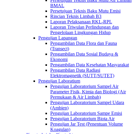
Persetujuan Teknis Baku Mutu Air Limbah
BMAL
Persetujuan Teknis Baku Mutu Emisi
Rincian Teknis Limbah B3
Laporan Pelaksanaan RKL-RPL
Laporan Triwulan Perlindungan dan
Pengelolaan Lingkungan Hidup
Pengujian Lapangan
Pengambilan Data Flora dan Fauna
(Transect)
Pengambilan Data Sosial Budaya &
Ekonomi
Pengambilan Data Kesehatan Masyarakat
Pengambilan Data Radiasi
Elektromagnetik (SUTT/SUTET)
Pengujian Laboratium
Pengujian Laboratorium Sampel Air
Parameter Fisik, Kimia dan Biologi (Air
Permukaan & Air Limbah)
Pengujian Laboratorium Sampel Udara
(Ambien)
Pengujian Laboratorium Sampe Emisi
Pengujian Laboratorium Biota Air
Pengujian Jar Test (Penentuan Volume
Koagulan)