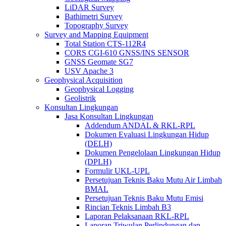
LiDAR Survey
Bathimetri Survey
Topography Survey
Survey and Mapping Equipment
Total Station CTS-112R4
CORS CGI-610 GNSS/INS SENSOR
GNSS Geomate SG7
USV Apache 3
Geophysical Acquisition
Geophysical Logging
Geolistrik
Konsultan Lingkungan
Jasa Konsultan Lingkungan
Addendum ANDAL & RKL-RPL
Dokumen Evaluasi Lingkungan Hidup
(DELH)
Dokumen Pengelolaan Lingkungan Hidup
(DPLH)
Formulir UKL-UPL
Persetujuan Teknis Baku Mutu Air Limbah
BMAL
Persetujuan Teknis Baku Mutu Emisi
Rincian Teknis Limbah B3
Laporan Pelaksanaan RKL-RPL
Laporan Triwulan Perlindungan dan