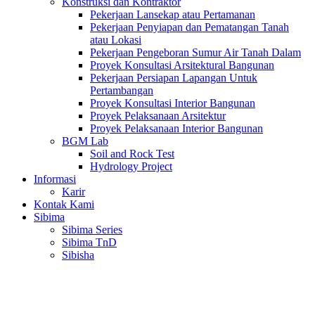
Konstruksi dan Kontraktor
Pekerjaan Lansekap atau Pertamanan
Pekerjaan Penyiapan dan Pematangan Tanah
atau Lokasi
Pekerjaan Pengeboran Sumur Air Tanah Dalam
Proyek Konsultasi Arsitektural Bangunan
Pekerjaan Persiapan Lapangan Untuk
Pertambangan
Proyek Konsultasi Interior Bangunan
Proyek Pelaksanaan Arsitektur
Proyek Pelaksanaan Interior Bangunan
BGM Lab
Soil and Rock Test
Hydrology Project
Informasi
Karir
Kontak Kami
Sibima
Sibima Series
Sibima TnD
Sibisha