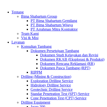
Tentang
Bima Shabartum Group
PT Bima Shabartum Gemilang
PT Bima Shabartum Wijaya
PT Arrahman Mitra Kontraktor
Team Kami
Visi & Misi
Layanan
Konsultan Tambang
Dokumen Persetujuan Tambang
Dokumen Studi Kelayakan dan Revisi
Dokumen RKAB (Eksplorasi & Produksi)
Dokumen Rencana Reklamasi (RR)
Dokumen Pasca Tambang (RPT)
RIPPM
Drilling (Mining & Construction)
Exploration Drilling Service
Hidrology Drilling Service
Geotechnic Drilling Service
Standar Penetration Test (SPT) Service
Cone Penetration Test (CPT) Service
Drilling Equipment
Jacro 200