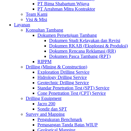
PT Bima Shabartum Wijaya
PT Arrahman Mitra Kontraktor
Team Kami
Visi & Misi
Layanan
Konsultan Tambang
Dokumen Persetujuan Tambang
Dokumen Studi Kelayakan dan Revisi
Dokumen RKAB (Eksplorasi & Produksi)
Dokumen Rencana Reklamasi (RR)
Dokumen Pasca Tambang (RPT)
RIPPM
Drilling (Mining & Construction)
Exploration Drilling Service
Hidrology Drilling Service
Geotechnic Drilling Service
Standar Penetration Test (SPT) Service
Cone Penetration Test (CPT) Service
Drilling Equipment
Jacro 200
Sondir dan SPT
Survey and Mapping
Pengukuran Benchmark
Pemasangan Tanda Batas WIUP
Geological Mapping