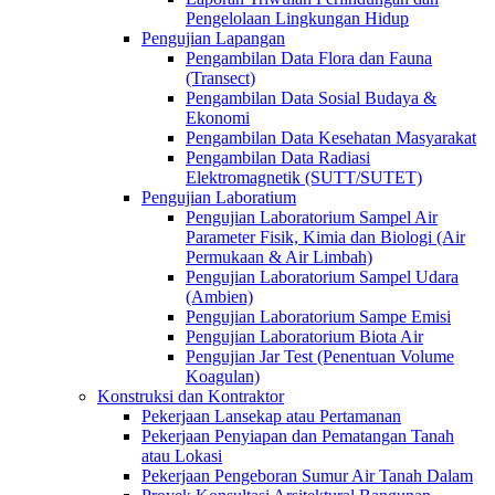
Pengelolaan Lingkungan Hidup
Pengujian Lapangan
Pengambilan Data Flora dan Fauna
(Transect)
Pengambilan Data Sosial Budaya &
Ekonomi
Pengambilan Data Kesehatan Masyarakat
Pengambilan Data Radiasi
Elektromagnetik (SUTT/SUTET)
Pengujian Laboratium
Pengujian Laboratorium Sampel Air
Parameter Fisik, Kimia dan Biologi (Air
Permukaan & Air Limbah)
Pengujian Laboratorium Sampel Udara
(Ambien)
Pengujian Laboratorium Sampe Emisi
Pengujian Laboratorium Biota Air
Pengujian Jar Test (Penentuan Volume
Koagulan)
Konstruksi dan Kontraktor
Pekerjaan Lansekap atau Pertamanan
Pekerjaan Penyiapan dan Pematangan Tanah
atau Lokasi
Pekerjaan Pengeboran Sumur Air Tanah Dalam