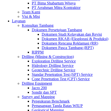
PT Bima Shabartum Wijaya
PT Arrahman Mitra Kontraktor
Team Kami
Visi & Misi
Layanan
Konsultan Tambang
Dokumen Persetujuan Tambang
Dokumen Studi Kelayakan dan Revisi
Dokumen RKAB (Eksplorasi & Produksi)
Dokumen Rencana Reklamasi (RR)
Dokumen Pasca Tambang (RPT)
RIPPM
Drilling (Mining & Construction)
Exploration Drilling Service
Hidrology Drilling Service
Geotechnic Drilling Service
Standar Penetration Test (SPT) Service
Cone Penetration Test (CPT) Service
Drilling Equipment
Jacro 200
Sondir dan SPT
Survey and Mapping
Pengukuran Benchmark
Pemasangan Tanda Batas WIUP
Geological Mapping