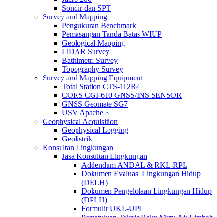
Sondir dan SPT
Survey and Mapping
Pengukuran Benchmark
Pemasangan Tanda Batas WIUP
Geological Mapping
LiDAR Survey
Bathimetri Survey
Topography Survey
Survey and Mapping Equipment
Total Station CTS-112R4
CORS CGI-610 GNSS/INS SENSOR
GNSS Geomate SG7
USV Apache 3
Geophysical Acquisition
Geophysical Logging
Geolistrik
Konsultan Lingkungan
Jasa Konsultan Lingkungan
Addendum ANDAL & RKL-RPL
Dokumen Evaluasi Lingkungan Hidup
(DELH)
Dokumen Pengelolaan Lingkungan Hidup
(DPLH)
Formulir UKL-UPL