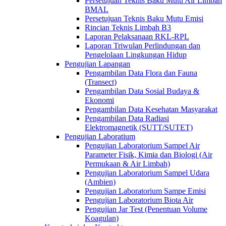
Persetujuan Teknis Baku Mutu Air Limbah
BMAL
Persetujuan Teknis Baku Mutu Emisi
Rincian Teknis Limbah B3
Laporan Pelaksanaan RKL-RPL
Laporan Triwulan Perlindungan dan
Pengelolaan Lingkungan Hidup
Pengujian Lapangan
Pengambilan Data Flora dan Fauna
(Transect)
Pengambilan Data Sosial Budaya &
Ekonomi
Pengambilan Data Kesehatan Masyarakat
Pengambilan Data Radiasi
Elektromagnetik (SUTT/SUTET)
Pengujian Laboratium
Pengujian Laboratorium Sampel Air
Parameter Fisik, Kimia dan Biologi (Air
Permukaan & Air Limbah)
Pengujian Laboratorium Sampel Udara
(Ambien)
Pengujian Laboratorium Sampe Emisi
Pengujian Laboratorium Biota Air
Pengujian Jar Test (Penentuan Volume
Koagulan)