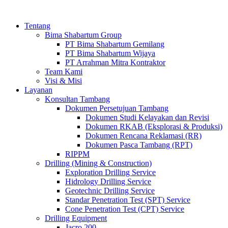
Tentang
Bima Shabartum Group
PT Bima Shabartum Gemilang
PT Bima Shabartum Wijaya
PT Arrahman Mitra Kontraktor
Team Kami
Visi & Misi
Layanan
Konsultan Tambang
Dokumen Persetujuan Tambang
Dokumen Studi Kelayakan dan Revisi
Dokumen RKAB (Eksplorasi & Produksi)
Dokumen Rencana Reklamasi (RR)
Dokumen Pasca Tambang (RPT)
RIPPM
Drilling (Mining & Construction)
Exploration Drilling Service
Hidrology Drilling Service
Geotechnic Drilling Service
Standar Penetration Test (SPT) Service
Cone Penetration Test (CPT) Service
Drilling Equipment
Jacro 200