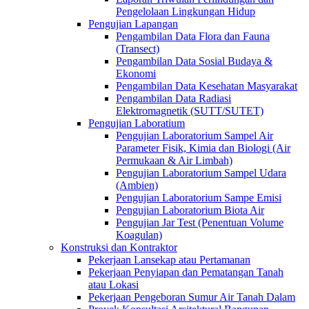
Pengelolaan Lingkungan Hidup
Pengujian Lapangan
Pengambilan Data Flora dan Fauna
(Transect)
Pengambilan Data Sosial Budaya &
Ekonomi
Pengambilan Data Kesehatan Masyarakat
Pengambilan Data Radiasi
Elektromagnetik (SUTT/SUTET)
Pengujian Laboratium
Pengujian Laboratorium Sampel Air
Parameter Fisik, Kimia dan Biologi (Air
Permukaan & Air Limbah)
Pengujian Laboratorium Sampel Udara
(Ambien)
Pengujian Laboratorium Sampe Emisi
Pengujian Laboratorium Biota Air
Pengujian Jar Test (Penentuan Volume
Koagulan)
Konstruksi dan Kontraktor
Pekerjaan Lansekap atau Pertamanan
Pekerjaan Penyiapan dan Pematangan Tanah
atau Lokasi
Pekerjaan Pengeboran Sumur Air Tanah Dalam