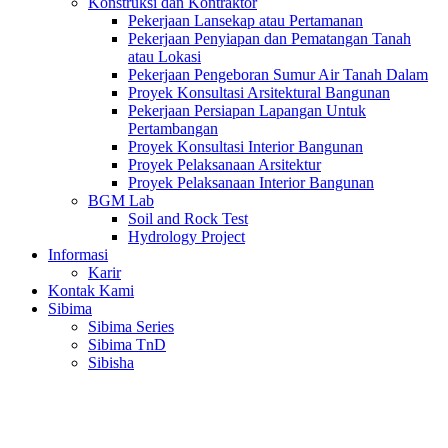
Konstruksi dan Kontraktor
Pekerjaan Lansekap atau Pertamanan
Pekerjaan Penyiapan dan Pematangan Tanah
atau Lokasi
Pekerjaan Pengeboran Sumur Air Tanah Dalam
Proyek Konsultasi Arsitektural Bangunan
Pekerjaan Persiapan Lapangan Untuk
Pertambangan
Proyek Konsultasi Interior Bangunan
Proyek Pelaksanaan Arsitektur
Proyek Pelaksanaan Interior Bangunan
BGM Lab
Soil and Rock Test
Hydrology Project
Informasi
Karir
Kontak Kami
Sibima
Sibima Series
Sibima TnD
Sibisha