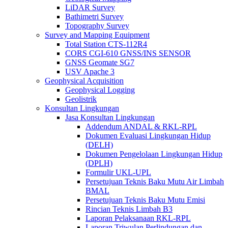
LiDAR Survey
Bathimetri Survey
Topography Survey
Survey and Mapping Equipment
Total Station CTS-112R4
CORS CGI-610 GNSS/INS SENSOR
GNSS Geomate SG7
USV Apache 3
Geophysical Acquisition
Geophysical Logging
Geolistrik
Konsultan Lingkungan
Jasa Konsultan Lingkungan
Addendum ANDAL & RKL-RPL
Dokumen Evaluasi Lingkungan Hidup
(DELH)
Dokumen Pengelolaan Lingkungan Hidup
(DPLH)
Formulir UKL-UPL
Persetujuan Teknis Baku Mutu Air Limbah
BMAL
Persetujuan Teknis Baku Mutu Emisi
Rincian Teknis Limbah B3
Laporan Pelaksanaan RKL-RPL
Laporan Triwulan Perlindungan dan