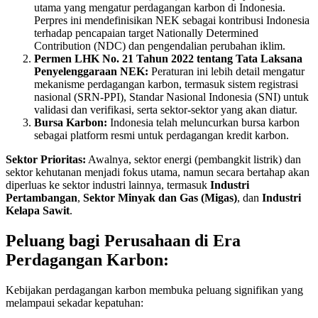
utama yang mengatur perdagangan karbon di Indonesia.
Perpres ini mendefinisikan NEK sebagai kontribusi Indonesia
terhadap pencapaian target Nationally Determined
Contribution (NDC) dan pengendalian perubahan iklim.
Permen LHK No. 21 Tahun 2022 tentang Tata Laksana
Penyelenggaraan NEK:
Peraturan ini lebih detail mengatur
mekanisme perdagangan karbon, termasuk sistem registrasi
nasional (SRN-PPI), Standar Nasional Indonesia (SNI) untuk
validasi dan verifikasi, serta sektor-sektor yang akan diatur.
Bursa Karbon:
Indonesia telah meluncurkan bursa karbon
sebagai platform resmi untuk perdagangan kredit karbon.
Sektor Prioritas:
Awalnya, sektor energi (pembangkit listrik) dan
sektor kehutanan menjadi fokus utama, namun secara bertahap akan
diperluas ke sektor industri lainnya, termasuk
Industri
Pertambangan
,
Sektor Minyak dan Gas (Migas)
, dan
Industri
Kelapa Sawit
.
Peluang bagi Perusahaan di Era
Perdagangan Karbon:
Kebijakan perdagangan karbon membuka peluang signifikan yang
melampaui sekadar kepatuhan: