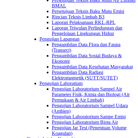
Persetujuan Teknis Baku Mutu Air Limbah
BMAL
Persetujuan Teknis Baku Mutu Emisi
Rincian Teknis Limbah B3
Laporan Pelaksanaan RKL-RPL
Laporan Triwulan Perlindungan dan
Pengelolaan Lingkungan Hidup
Pengujian Lapangan
Pengambilan Data Flora dan Fauna
(Transect)
Pengambilan Data Sosial Budaya &
Ekonomi
Pengambilan Data Kesehatan Masyarakat
Pengambilan Data Radiasi
Elektromagnetik (SUTT/SUTET)
Pengujian Laboratium
Pengujian Laboratorium Sampel Air
Parameter Fisik, Kimia dan Biologi (Air
Permukaan & Air Limbah)
Pengujian Laboratorium Sampel Udara
(Ambien)
Pengujian Laboratorium Sampe Emisi
Pengujian Laboratorium Biota Air
Pengujian Jar Test (Penentuan Volume
Koagulan)