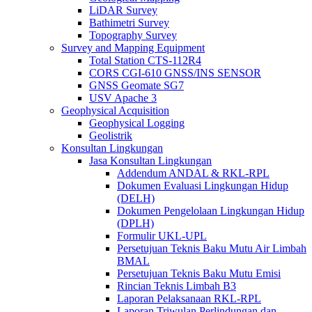
LiDAR Survey
Bathimetri Survey
Topography Survey
Survey and Mapping Equipment
Total Station CTS-112R4
CORS CGI-610 GNSS/INS SENSOR
GNSS Geomate SG7
USV Apache 3
Geophysical Acquisition
Geophysical Logging
Geolistrik
Konsultan Lingkungan
Jasa Konsultan Lingkungan
Addendum ANDAL & RKL-RPL
Dokumen Evaluasi Lingkungan Hidup
(DELH)
Dokumen Pengelolaan Lingkungan Hidup
(DPLH)
Formulir UKL-UPL
Persetujuan Teknis Baku Mutu Air Limbah
BMAL
Persetujuan Teknis Baku Mutu Emisi
Rincian Teknis Limbah B3
Laporan Pelaksanaan RKL-RPL
Laporan Triwulan Perlindungan dan