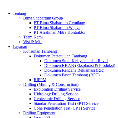
Tentang
Bima Shabartum Group
PT Bima Shabartum Gemilang
PT Bima Shabartum Wijaya
PT Arrahman Mitra Kontraktor
Team Kami
Visi & Misi
Layanan
Konsultan Tambang
Dokumen Persetujuan Tambang
Dokumen Studi Kelayakan dan Revisi
Dokumen RKAB (Eksplorasi & Produksi)
Dokumen Rencana Reklamasi (RR)
Dokumen Pasca Tambang (RPT)
RIPPM
Drilling (Mining & Construction)
Exploration Drilling Service
Hidrology Drilling Service
Geotechnic Drilling Service
Standar Penetration Test (SPT) Service
Cone Penetration Test (CPT) Service
Drilling Equipment
Jacro 200