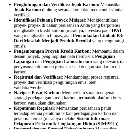
Penghitungan dan Verifikasi Jejak Karbon:
Memastikan
Jejak Karbon
dihitung secara akurat dan memenuhi standar
verifikasi.
Identifikasi Peluang Proyek Mitigasi:
Mengidentifikasi
proyek-proyek di dalam perusahaan Anda yang berpotensi
menghasilkan kredit karbon (misalnya, investasi pada
IPAL
yang menghasilkan biogas, atau
Pemanfaatan Limbah B3:
Dari Masalah Menjadi Produk Bernilai
yang mengurangi
emisi).
Pengembangan Proyek Kredit Karbon:
Membantu dalam
desain proyek, pengumpulan data (termasuk
Pengujian
Lapangan
dan
Pengujian Laboratorium
yang relevan), dan
penyusunan dokumen proyek sesuai dengan standar kredit
karbon.
Registrasi dan Verifikasi:
Mendampingi proses registrasi
proyek dan verifikasi pengurangan emisi oleh
validator/verifier.
Navigasi Pasar Karbon:
Memberikan saran mengenai
strategi perdagangan kredit karbon, termasuk platform bursa
karbon yang akan digunakan.
Kepatuhan Regulasi:
Memastikan perusahaan patuh
terhadap semua peraturan terkait perdagangan karbon dan
pelaporan emisi (misalnya melalui
Sistem Informasi
Pelaporan Elektronik Lingkungan Hidup (SIMPEL)
).
Integrasi dengan Strategi Keberlanjutan:
Memastikan