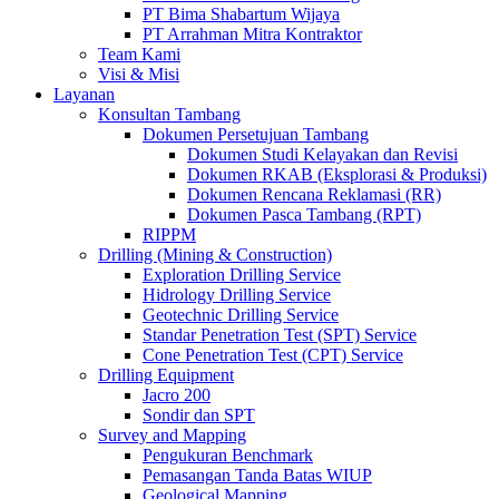
PT Bima Shabartum Wijaya
PT Arrahman Mitra Kontraktor
Team Kami
Visi & Misi
Layanan
Konsultan Tambang
Dokumen Persetujuan Tambang
Dokumen Studi Kelayakan dan Revisi
Dokumen RKAB (Eksplorasi & Produksi)
Dokumen Rencana Reklamasi (RR)
Dokumen Pasca Tambang (RPT)
RIPPM
Drilling (Mining & Construction)
Exploration Drilling Service
Hidrology Drilling Service
Geotechnic Drilling Service
Standar Penetration Test (SPT) Service
Cone Penetration Test (CPT) Service
Drilling Equipment
Jacro 200
Sondir dan SPT
Survey and Mapping
Pengukuran Benchmark
Pemasangan Tanda Batas WIUP
Geological Mapping