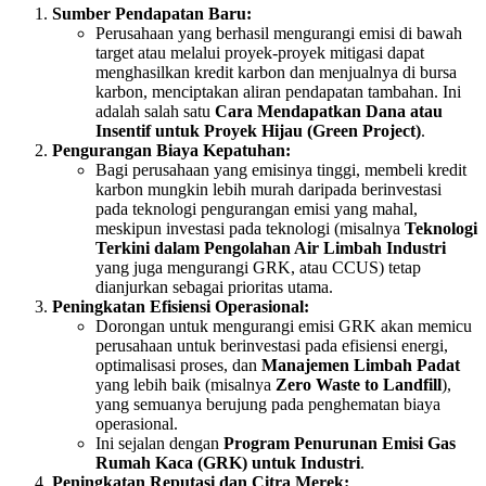
Sumber Pendapatan Baru:
Perusahaan yang berhasil mengurangi emisi di bawah
target atau melalui proyek-proyek mitigasi dapat
menghasilkan kredit karbon dan menjualnya di bursa
karbon, menciptakan aliran pendapatan tambahan. Ini
adalah salah satu
Cara Mendapatkan Dana atau
Insentif untuk Proyek Hijau (Green Project)
.
Pengurangan Biaya Kepatuhan:
Bagi perusahaan yang emisinya tinggi, membeli kredit
karbon mungkin lebih murah daripada berinvestasi
pada teknologi pengurangan emisi yang mahal,
meskipun investasi pada teknologi (misalnya
Teknologi
Terkini dalam Pengolahan Air Limbah Industri
yang juga mengurangi GRK, atau CCUS) tetap
dianjurkan sebagai prioritas utama.
Peningkatan Efisiensi Operasional:
Dorongan untuk mengurangi emisi GRK akan memicu
perusahaan untuk berinvestasi pada efisiensi energi,
optimalisasi proses, dan
Manajemen Limbah Padat
yang lebih baik (misalnya
Zero Waste to Landfill
),
yang semuanya berujung pada penghematan biaya
operasional.
Ini sejalan dengan
Program Penurunan Emisi Gas
Rumah Kaca (GRK) untuk Industri
.
Peningkatan Reputasi dan Citra Merek: