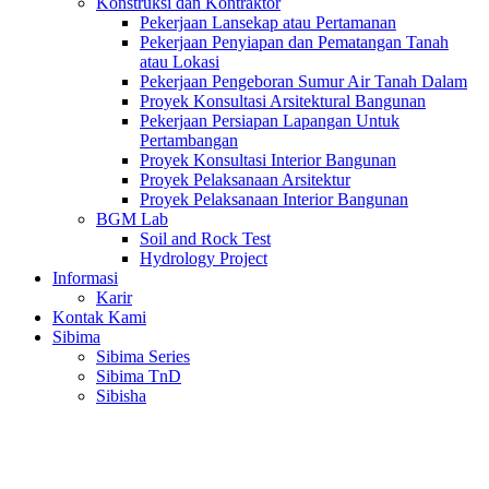
Konstruksi dan Kontraktor
Pekerjaan Lansekap atau Pertamanan
Pekerjaan Penyiapan dan Pematangan Tanah
atau Lokasi
Pekerjaan Pengeboran Sumur Air Tanah Dalam
Proyek Konsultasi Arsitektural Bangunan
Pekerjaan Persiapan Lapangan Untuk
Pertambangan
Proyek Konsultasi Interior Bangunan
Proyek Pelaksanaan Arsitektur
Proyek Pelaksanaan Interior Bangunan
BGM Lab
Soil and Rock Test
Hydrology Project
Informasi
Karir
Kontak Kami
Sibima
Sibima Series
Sibima TnD
Sibisha