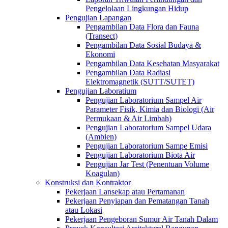
Pengelolaan Lingkungan Hidup
Pengujian Lapangan
Pengambilan Data Flora dan Fauna
(Transect)
Pengambilan Data Sosial Budaya &
Ekonomi
Pengambilan Data Kesehatan Masyarakat
Pengambilan Data Radiasi
Elektromagnetik (SUTT/SUTET)
Pengujian Laboratium
Pengujian Laboratorium Sampel Air
Parameter Fisik, Kimia dan Biologi (Air
Permukaan & Air Limbah)
Pengujian Laboratorium Sampel Udara
(Ambien)
Pengujian Laboratorium Sampe Emisi
Pengujian Laboratorium Biota Air
Pengujian Jar Test (Penentuan Volume
Koagulan)
Konstruksi dan Kontraktor
Pekerjaan Lansekap atau Pertamanan
Pekerjaan Penyiapan dan Pematangan Tanah
atau Lokasi
Pekerjaan Pengeboran Sumur Air Tanah Dalam