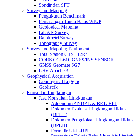
Sondir dan SPT
Survey and Mapping
Pengukuran Benchmark
Pemasangan Tanda Batas WIUP
Geological Mapping
LiDAR Survey
Bathimetri Survey
Topography Survey
Survey and Mapping Equipment
Total Station CTS-112R4
CORS CGI-610 GNSS/INS SENSOR
GNSS Geomate SG7
USV Apache 3
Geophysical Acquisition
Geophysical Logging
Geolistrik
Konsultan Lingkungan
Jasa Konsultan Lingkungan
Addendum ANDAL & RKL-RPL
Dokumen Evaluasi Lingkungan Hidup
(DELH)
Dokumen Pengelolaan Lingkungan Hidup
(DPLH)
Formulir UKL-UPL