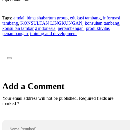
Tags:
amdal
,
bima shabartum group
,
edukasi tambang
,
informasi
tambang
,
KONSULTAN LINGKUNGAN
,
konsultan tambang
,
konsultan tambang indonesia
,
pertambangan
,
produktivitas
penambangan
,
training and development
Add a Comment
Your email address will not be published. Required fields are
marked *