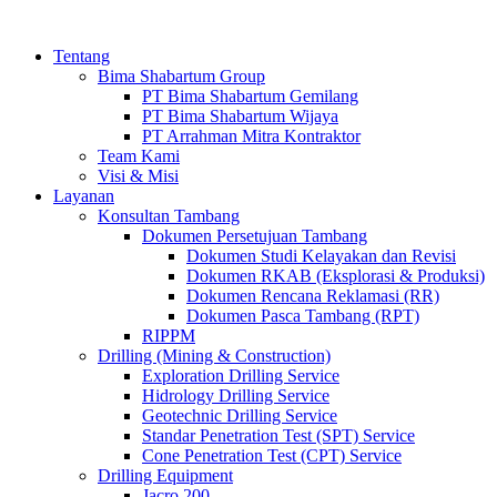
Tentang
Bima Shabartum Group
PT Bima Shabartum Gemilang
PT Bima Shabartum Wijaya
PT Arrahman Mitra Kontraktor
Team Kami
Visi & Misi
Layanan
Konsultan Tambang
Dokumen Persetujuan Tambang
Dokumen Studi Kelayakan dan Revisi
Dokumen RKAB (Eksplorasi & Produksi)
Dokumen Rencana Reklamasi (RR)
Dokumen Pasca Tambang (RPT)
RIPPM
Drilling (Mining & Construction)
Exploration Drilling Service
Hidrology Drilling Service
Geotechnic Drilling Service
Standar Penetration Test (SPT) Service
Cone Penetration Test (CPT) Service
Drilling Equipment
Jacro 200