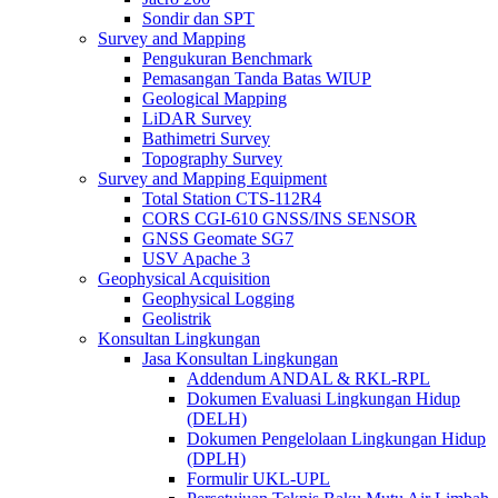
Sondir dan SPT
Survey and Mapping
Pengukuran Benchmark
Pemasangan Tanda Batas WIUP
Geological Mapping
LiDAR Survey
Bathimetri Survey
Topography Survey
Survey and Mapping Equipment
Total Station CTS-112R4
CORS CGI-610 GNSS/INS SENSOR
GNSS Geomate SG7
USV Apache 3
Geophysical Acquisition
Geophysical Logging
Geolistrik
Konsultan Lingkungan
Jasa Konsultan Lingkungan
Addendum ANDAL & RKL-RPL
Dokumen Evaluasi Lingkungan Hidup
(DELH)
Dokumen Pengelolaan Lingkungan Hidup
(DPLH)
Formulir UKL-UPL