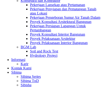
Konstruksi dan Kontraktor
Pekerjaan Lansekap atau Pertamanan
Pekerjaan Penyiapan dan Pematangan Tanah
atau Lokasi
Pekerjaan Pengeboran Sumur Air Tanah Dalam
Proyek Konsultasi Arsitektural Bangunan
Pekerjaan Persiapan Lapangan Untuk
Pertambangan
Proyek Konsultasi Interior Bangunan
Proyek Pelaksanaan Arsitektur
Proyek Pelaksanaan Interior Bangunan
BGM Lab
Soil and Rock Test
Hydrology Project
Informasi
Karir
Kontak Kami
Sibima
Sibima Series
Sibima TnD
Sibisha