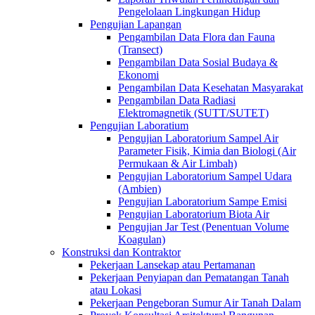
Pengelolaan Lingkungan Hidup
Pengujian Lapangan
Pengambilan Data Flora dan Fauna
(Transect)
Pengambilan Data Sosial Budaya &
Ekonomi
Pengambilan Data Kesehatan Masyarakat
Pengambilan Data Radiasi
Elektromagnetik (SUTT/SUTET)
Pengujian Laboratium
Pengujian Laboratorium Sampel Air
Parameter Fisik, Kimia dan Biologi (Air
Permukaan & Air Limbah)
Pengujian Laboratorium Sampel Udara
(Ambien)
Pengujian Laboratorium Sampe Emisi
Pengujian Laboratorium Biota Air
Pengujian Jar Test (Penentuan Volume
Koagulan)
Konstruksi dan Kontraktor
Pekerjaan Lansekap atau Pertamanan
Pekerjaan Penyiapan dan Pematangan Tanah
atau Lokasi
Pekerjaan Pengeboran Sumur Air Tanah Dalam