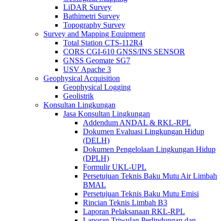
LiDAR Survey
Bathimetri Survey
Topography Survey
Survey and Mapping Equipment
Total Station CTS-112R4
CORS CGI-610 GNSS/INS SENSOR
GNSS Geomate SG7
USV Apache 3
Geophysical Acquisition
Geophysical Logging
Geolistrik
Konsultan Lingkungan
Jasa Konsultan Lingkungan
Addendum ANDAL & RKL-RPL
Dokumen Evaluasi Lingkungan Hidup
(DELH)
Dokumen Pengelolaan Lingkungan Hidup
(DPLH)
Formulir UKL-UPL
Persetujuan Teknis Baku Mutu Air Limbah
BMAL
Persetujuan Teknis Baku Mutu Emisi
Rincian Teknis Limbah B3
Laporan Pelaksanaan RKL-RPL
Laporan Triwulan Perlindungan dan