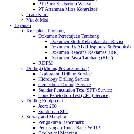
PT Bima Shabartum Wijaya
PT Arrahman Mitra Kontraktor
Team Kami
Visi & Misi
Layanan
Konsultan Tambang
Dokumen Persetujuan Tambang
Dokumen Studi Kelayakan dan Revisi
Dokumen RKAB (Eksplorasi & Produksi)
Dokumen Rencana Reklamasi (RR)
Dokumen Pasca Tambang (RPT)
RIPPM
Drilling (Mining & Construction)
Exploration Drilling Service
Hidrology Drilling Service
Geotechnic Drilling Service
Standar Penetration Test (SPT) Service
Cone Penetration Test (CPT) Service
Drilling Equipment
Jacro 200
Sondir dan SPT
Survey and Mapping
Pengukuran Benchmark
Pemasangan Tanda Batas WIUP
Geological Mapping