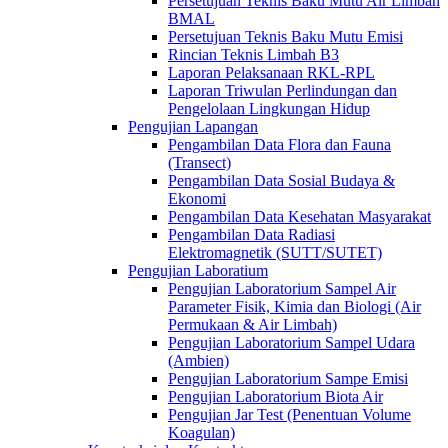
Persetujuan Teknis Baku Mutu Air Limbah
BMAL
Persetujuan Teknis Baku Mutu Emisi
Rincian Teknis Limbah B3
Laporan Pelaksanaan RKL-RPL
Laporan Triwulan Perlindungan dan
Pengelolaan Lingkungan Hidup
Pengujian Lapangan
Pengambilan Data Flora dan Fauna
(Transect)
Pengambilan Data Sosial Budaya &
Ekonomi
Pengambilan Data Kesehatan Masyarakat
Pengambilan Data Radiasi
Elektromagnetik (SUTT/SUTET)
Pengujian Laboratium
Pengujian Laboratorium Sampel Air
Parameter Fisik, Kimia dan Biologi (Air
Permukaan & Air Limbah)
Pengujian Laboratorium Sampel Udara
(Ambien)
Pengujian Laboratorium Sampe Emisi
Pengujian Laboratorium Biota Air
Pengujian Jar Test (Penentuan Volume
Koagulan)