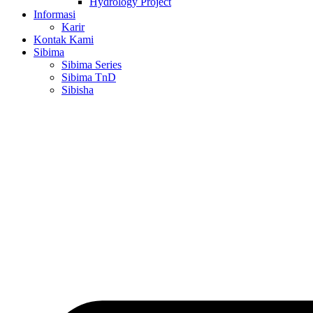
Hydrology Project
Informasi
Karir
Kontak Kami
Sibima
Sibima Series
Sibima TnD
Sibisha