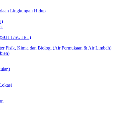
lolaan Lingkungan Hidup
t)
mi
ik (SUTT/SUTET)
er Fisik, Kimia dan Biologi (Air Permukaan & Air Limbah)
bien)
ulan)
Lokasi
an