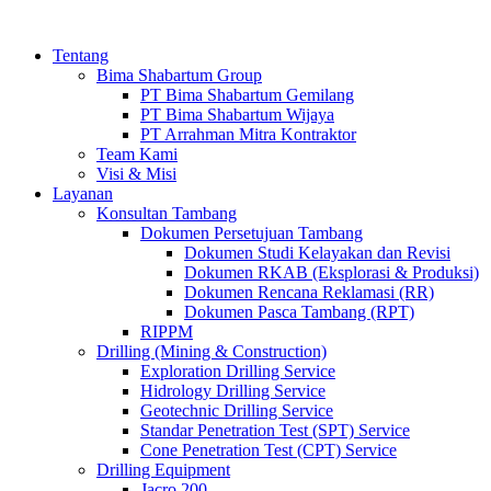
Tentang
Bima Shabartum Group
PT Bima Shabartum Gemilang
PT Bima Shabartum Wijaya
PT Arrahman Mitra Kontraktor
Team Kami
Visi & Misi
Layanan
Konsultan Tambang
Dokumen Persetujuan Tambang
Dokumen Studi Kelayakan dan Revisi
Dokumen RKAB (Eksplorasi & Produksi)
Dokumen Rencana Reklamasi (RR)
Dokumen Pasca Tambang (RPT)
RIPPM
Drilling (Mining & Construction)
Exploration Drilling Service
Hidrology Drilling Service
Geotechnic Drilling Service
Standar Penetration Test (SPT) Service
Cone Penetration Test (CPT) Service
Drilling Equipment
Jacro 200