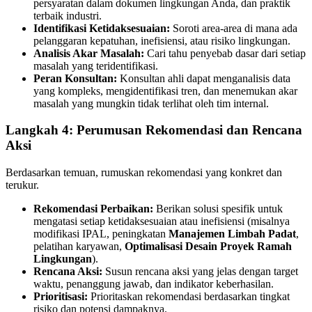
persyaratan dalam dokumen lingkungan Anda, dan praktik
terbaik industri.
Identifikasi Ketidaksesuaian:
Soroti area-area di mana ada
pelanggaran kepatuhan, inefisiensi, atau risiko lingkungan.
Analisis Akar Masalah:
Cari tahu penyebab dasar dari setiap
masalah yang teridentifikasi.
Peran Konsultan:
Konsultan ahli dapat menganalisis data
yang kompleks, mengidentifikasi tren, dan menemukan akar
masalah yang mungkin tidak terlihat oleh tim internal.
Langkah 4: Perumusan Rekomendasi dan Rencana
Aksi
Berdasarkan temuan, rumuskan rekomendasi yang konkret dan
terukur.
Rekomendasi Perbaikan:
Berikan solusi spesifik untuk
mengatasi setiap ketidaksesuaian atau inefisiensi (misalnya
modifikasi IPAL, peningkatan
Manajemen Limbah Padat
,
pelatihan karyawan,
Optimalisasi Desain Proyek Ramah
Lingkungan
).
Rencana Aksi:
Susun rencana aksi yang jelas dengan target
waktu, penanggung jawab, dan indikator keberhasilan.
Prioritisasi:
Prioritaskan rekomendasi berdasarkan tingkat
risiko dan potensi dampaknya.