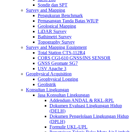
Sondir dan SPT
Survey and Mapping
Pengukuran Benchmark
Pemasangan Tanda Batas WIUP
Geological Mapping
LiDAR Survey
Bathimetri Survey
Topography Survey
Survey and Mapping Equipment
Total Station CTS-112R4
CORS CGI-610 GNSS/INS SENSOR
GNSS Geomate SG7
USV Apache 3
Geophysical Acquisition
Geophysical Logging
Geolistrik
Konsultan Lingkungan
Jasa Konsultan Lingkungan
Addendum ANDAL & RKL-RPL
Dokumen Evaluasi Lingkungan Hidup
(DELH)
Dokumen Pengelolaan Lingkungan Hidup
(DPLH)
Formulir UKL-UPL