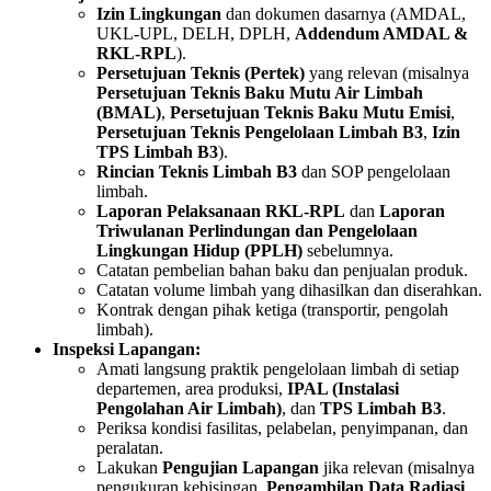
Izin Lingkungan
dan dokumen dasarnya (AMDAL,
UKL-UPL, DELH, DPLH,
Addendum AMDAL &
RKL-RPL
).
Persetujuan Teknis (Pertek)
yang relevan (misalnya
Persetujuan Teknis Baku Mutu Air Limbah
(BMAL)
,
Persetujuan Teknis Baku Mutu Emisi
,
Persetujuan Teknis Pengelolaan Limbah B3
,
Izin
TPS Limbah B3
).
Rincian Teknis Limbah B3
dan SOP pengelolaan
limbah.
Laporan Pelaksanaan RKL-RPL
dan
Laporan
Triwulanan Perlindungan dan Pengelolaan
Lingkungan Hidup (PPLH)
sebelumnya.
Catatan pembelian bahan baku dan penjualan produk.
Catatan volume limbah yang dihasilkan dan diserahkan.
Kontrak dengan pihak ketiga (transportir, pengolah
limbah).
Inspeksi Lapangan:
Amati langsung praktik pengelolaan limbah di setiap
departemen, area produksi,
IPAL (Instalasi
Pengolahan Air Limbah)
, dan
TPS Limbah B3
.
Periksa kondisi fasilitas, pelabelan, penyimpanan, dan
peralatan.
Lakukan
Pengujian Lapangan
jika relevan (misalnya
pengukuran kebisingan,
Pengambilan Data Radiasi