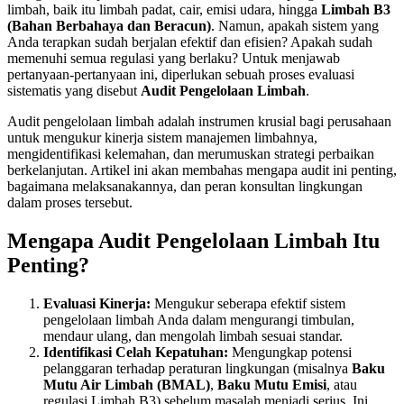
limbah, baik itu limbah padat, cair, emisi udara, hingga
Limbah B3
(Bahan Berbahaya dan Beracun)
. Namun, apakah sistem yang
Anda terapkan sudah berjalan efektif dan efisien? Apakah sudah
memenuhi semua regulasi yang berlaku? Untuk menjawab
pertanyaan-pertanyaan ini, diperlukan sebuah proses evaluasi
sistematis yang disebut
Audit Pengelolaan Limbah
.
Audit pengelolaan limbah adalah instrumen krusial bagi perusahaan
untuk mengukur kinerja sistem manajemen limbahnya,
mengidentifikasi kelemahan, dan merumuskan strategi perbaikan
berkelanjutan. Artikel ini akan membahas mengapa audit ini penting,
bagaimana melaksanakannya, dan peran konsultan lingkungan
dalam proses tersebut.
Mengapa Audit Pengelolaan Limbah Itu
Penting?
Evaluasi Kinerja:
Mengukur seberapa efektif sistem
pengelolaan limbah Anda dalam mengurangi timbulan,
mendaur ulang, dan mengolah limbah sesuai standar.
Identifikasi Celah Kepatuhan:
Mengungkap potensi
pelanggaran terhadap peraturan lingkungan (misalnya
Baku
Mutu Air Limbah (BMAL)
,
Baku Mutu Emisi
, atau
regulasi Limbah B3) sebelum masalah menjadi serius. Ini