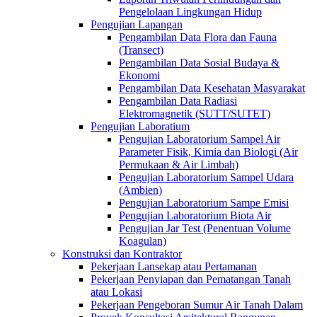
Pengelolaan Lingkungan Hidup
Pengujian Lapangan
Pengambilan Data Flora dan Fauna
(Transect)
Pengambilan Data Sosial Budaya &
Ekonomi
Pengambilan Data Kesehatan Masyarakat
Pengambilan Data Radiasi
Elektromagnetik (SUTT/SUTET)
Pengujian Laboratium
Pengujian Laboratorium Sampel Air
Parameter Fisik, Kimia dan Biologi (Air
Permukaan & Air Limbah)
Pengujian Laboratorium Sampel Udara
(Ambien)
Pengujian Laboratorium Sampe Emisi
Pengujian Laboratorium Biota Air
Pengujian Jar Test (Penentuan Volume
Koagulan)
Konstruksi dan Kontraktor
Pekerjaan Lansekap atau Pertamanan
Pekerjaan Penyiapan dan Pematangan Tanah
atau Lokasi
Pekerjaan Pengeboran Sumur Air Tanah Dalam