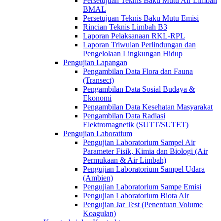
Persetujuan Teknis Baku Mutu Air Limbah
BMAL
Persetujuan Teknis Baku Mutu Emisi
Rincian Teknis Limbah B3
Laporan Pelaksanaan RKL-RPL
Laporan Triwulan Perlindungan dan
Pengelolaan Lingkungan Hidup
Pengujian Lapangan
Pengambilan Data Flora dan Fauna
(Transect)
Pengambilan Data Sosial Budaya &
Ekonomi
Pengambilan Data Kesehatan Masyarakat
Pengambilan Data Radiasi
Elektromagnetik (SUTT/SUTET)
Pengujian Laboratium
Pengujian Laboratorium Sampel Air
Parameter Fisik, Kimia dan Biologi (Air
Permukaan & Air Limbah)
Pengujian Laboratorium Sampel Udara
(Ambien)
Pengujian Laboratorium Sampe Emisi
Pengujian Laboratorium Biota Air
Pengujian Jar Test (Penentuan Volume
Koagulan)