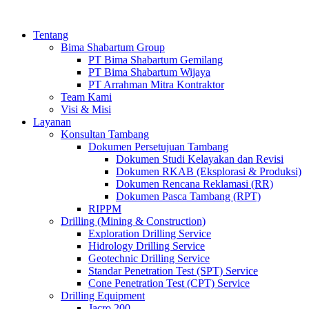
Tentang
Bima Shabartum Group
PT Bima Shabartum Gemilang
PT Bima Shabartum Wijaya
PT Arrahman Mitra Kontraktor
Team Kami
Visi & Misi
Layanan
Konsultan Tambang
Dokumen Persetujuan Tambang
Dokumen Studi Kelayakan dan Revisi
Dokumen RKAB (Eksplorasi & Produksi)
Dokumen Rencana Reklamasi (RR)
Dokumen Pasca Tambang (RPT)
RIPPM
Drilling (Mining & Construction)
Exploration Drilling Service
Hidrology Drilling Service
Geotechnic Drilling Service
Standar Penetration Test (SPT) Service
Cone Penetration Test (CPT) Service
Drilling Equipment
Jacro 200