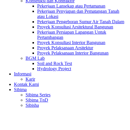
Konstruksi dan Kontraktor
Pekerjaan Lansekap atau Pertamanan
Pekerjaan Penyiapan dan Pematangan Tanah
atau Lokasi
Pekerjaan Pengeboran Sumur Air Tanah Dalam
Proyek Konsultasi Arsitektural Bangunan
Pekerjaan Persiapan Lapangan Untuk
Pertambangan
Proyek Konsultasi Interior Bangunan
Proyek Pelaksanaan Arsitektur
Proyek Pelaksanaan Interior Bangunan
BGM Lab
Soil and Rock Test
Hydrology Project
Informasi
Karir
Kontak Kami
Sibima
Sibima Series
Sibima TnD
Sibisha