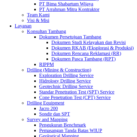
PT Bima Shabartum Wijaya
PT Arrahman Mitra Kontraktor
Team Kami
Visi & Misi
Layanan
Konsultan Tambang
Dokumen Persetujuan Tambang
Dokumen Studi Kelayakan dan Revisi
Dokumen RKAB (Eksplorasi & Produksi)
Dokumen Rencana Reklamasi (RR)
Dokumen Pasca Tambang (RPT)
RIPPM
Drilling (Mining & Construction)
Exploration Drilling Service
Hidrology Drilling Service
Geotechnic Drilling Service
Standar Penetration Test (SPT) Service
Cone Penetration Test (CPT) Service
Drilling Equipment
Jacro 200
Sondir dan SPT
Survey and Mapping
Pengukuran Benchmark
Pemasangan Tanda Batas WIUP
Geological Mapping