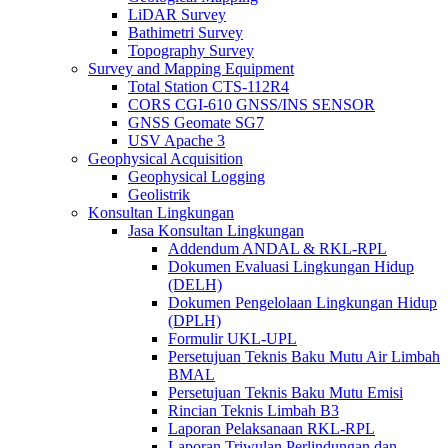
LiDAR Survey
Bathimetri Survey
Topography Survey
Survey and Mapping Equipment
Total Station CTS-112R4
CORS CGI-610 GNSS/INS SENSOR
GNSS Geomate SG7
USV Apache 3
Geophysical Acquisition
Geophysical Logging
Geolistrik
Konsultan Lingkungan
Jasa Konsultan Lingkungan
Addendum ANDAL & RKL-RPL
Dokumen Evaluasi Lingkungan Hidup
(DELH)
Dokumen Pengelolaan Lingkungan Hidup
(DPLH)
Formulir UKL-UPL
Persetujuan Teknis Baku Mutu Air Limbah
BMAL
Persetujuan Teknis Baku Mutu Emisi
Rincian Teknis Limbah B3
Laporan Pelaksanaan RKL-RPL
Laporan Triwulan Perlindungan dan