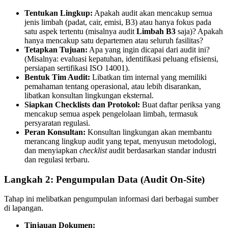
Tentukan Lingkup:
Apakah audit akan mencakup semua
jenis limbah (padat, cair, emisi, B3) atau hanya fokus pada
satu aspek tertentu (misalnya audit
Limbah B3
saja)? Apakah
hanya mencakup satu departemen atau seluruh fasilitas?
Tetapkan Tujuan:
Apa yang ingin dicapai dari audit ini?
(Misalnya: evaluasi kepatuhan, identifikasi peluang efisiensi,
persiapan sertifikasi ISO 14001).
Bentuk Tim Audit:
Libatkan tim internal yang memiliki
pemahaman tentang operasional, atau lebih disarankan,
libatkan konsultan lingkungan eksternal.
Siapkan Checklists dan Protokol:
Buat daftar periksa yang
mencakup semua aspek pengelolaan limbah, termasuk
persyaratan regulasi.
Peran Konsultan:
Konsultan lingkungan akan membantu
merancang lingkup audit yang tepat, menyusun metodologi,
dan menyiapkan
checklist
audit berdasarkan standar industri
dan regulasi terbaru.
Langkah 2: Pengumpulan Data (Audit On-Site)
Tahap ini melibatkan pengumpulan informasi dari berbagai sumber
di lapangan.
Tinjauan Dokumen: