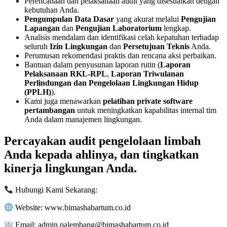
Perencanaan dan pelaksanaan audit yang disesuaikan dengan
kebutuhan Anda.
Pengumpulan Data Dasar
yang akurat melalui
Pengujian
Lapangan
dan
Pengujian Laboratorium
lengkap.
Analisis mendalam dan identifikasi celah kepatuhan terhadap
seluruh
Izin Lingkungan
dan
Persetujuan Teknis
Anda.
Perumusan rekomendasi praktis dan rencana aksi perbaikan.
Bantuan dalam penyusunan laporan rutin (
Laporan
Pelaksanaan RKL-RPL
,
Laporan Triwulanan
Perlindungan dan Pengelolaan Lingkungan Hidup
(PPLH)
).
Kami juga menawarkan
pelatihan private software
pertambangan
untuk meningkatkan kapabilitas internal tim
Anda dalam manajemen lingkungan.
Percayakan audit pengelolaan limbah
Anda kepada ahlinya, dan tingkatkan
kinerja lingkungan Anda.
Hubungi Kami Sekarang:
Website: www.bimashabartum.co.id
Email: admin.palembang@bimashabartum.co.id