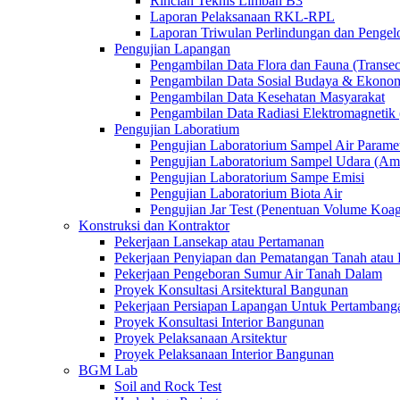
Rincian Teknis Limbah B3
Laporan Pelaksanaan RKL-RPL
Laporan Triwulan Perlindungan dan Penge
Pengujian Lapangan
Pengambilan Data Flora dan Fauna (Transec
Pengambilan Data Sosial Budaya & Ekono
Pengambilan Data Kesehatan Masyarakat
Pengambilan Data Radiasi Elektromagnet
Pengujian Laboratium
Pengujian Laboratorium Sampel Air Paramet
Pengujian Laboratorium Sampel Udara (Am
Pengujian Laboratorium Sampe Emisi
Pengujian Laboratorium Biota Air
Pengujian Jar Test (Penentuan Volume Koag
Konstruksi dan Kontraktor
Pekerjaan Lansekap atau Pertamanan
Pekerjaan Penyiapan dan Pematangan Tanah atau 
Pekerjaan Pengeboran Sumur Air Tanah Dalam
Proyek Konsultasi Arsitektural Bangunan
Pekerjaan Persiapan Lapangan Untuk Pertambang
Proyek Konsultasi Interior Bangunan
Proyek Pelaksanaan Arsitektur
Proyek Pelaksanaan Interior Bangunan
BGM Lab
Soil and Rock Test