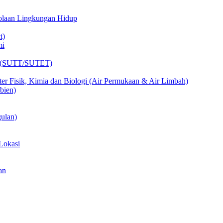
lolaan Lingkungan Hidup
t)
mi
ik (SUTT/SUTET)
er Fisik, Kimia dan Biologi (Air Permukaan & Air Limbah)
bien)
ulan)
Lokasi
an