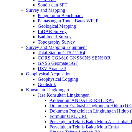
Sondir dan SPT
Survey and Mapping
Pengukuran Benchmark
Pemasangan Tanda Batas WIUP
Geological Mapping
LiDAR Survey
Bathimetri Survey
Topography Survey
Survey and Mapping Equipment
Total Station CTS-112R4
CORS CGI-610 GNSS/INS SENSOR
GNSS Geomate SG7
USV Apache 3
Geophysical Acquisition
Geophysical Logging
Geolistrik
Konsultan Lingkungan
Jasa Konsultan Lingkungan
Addendum ANDAL & RKL-RPL
Dokumen Evaluasi Lingkungan Hidup (D
Dokumen Pengelolaan Lingkungan Hidup
Formulir UKL-UPL
Persetujuan Teknis Baku Mutu Air Limba
Persetujuan Teknis Baku Mutu Emisi