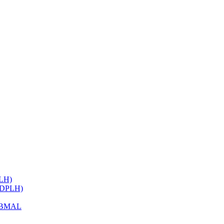
ELH)
 (DPLH)
h BMAL