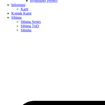
Hydrology Project
Informasi
Karir
Kontak Kami
Sibima
Sibima Series
Sibima TnD
Sibisha