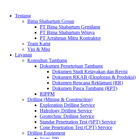
Tentang
Bima Shabartum Group
PT Bima Shabartum Gemilang
PT Bima Shabartum Wijaya
PT Arrahman Mitra Kontraktor
Team Kami
Visi & Misi
Layanan
Konsultan Tambang
Dokumen Persetujuan Tambang
Dokumen Studi Kelayakan dan Revisi
Dokumen RKAB (Eksplorasi & Produksi)
Dokumen Rencana Reklamasi (RR)
Dokumen Pasca Tambang (RPT)
RIPPM
Drilling (Mining & Construction)
Exploration Drilling Service
Hidrology Drilling Service
Geotechnic Drilling Service
Standar Penetration Test (SPT) Service
Cone Penetration Test (CPT) Service
Drilling Equipment
Jacro 200