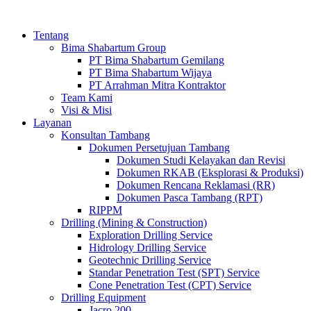
Tentang
Bima Shabartum Group
PT Bima Shabartum Gemilang
PT Bima Shabartum Wijaya
PT Arrahman Mitra Kontraktor
Team Kami
Visi & Misi
Layanan
Konsultan Tambang
Dokumen Persetujuan Tambang
Dokumen Studi Kelayakan dan Revisi
Dokumen RKAB (Eksplorasi & Produksi)
Dokumen Rencana Reklamasi (RR)
Dokumen Pasca Tambang (RPT)
RIPPM
Drilling (Mining & Construction)
Exploration Drilling Service
Hidrology Drilling Service
Geotechnic Drilling Service
Standar Penetration Test (SPT) Service
Cone Penetration Test (CPT) Service
Drilling Equipment
Jacro 200