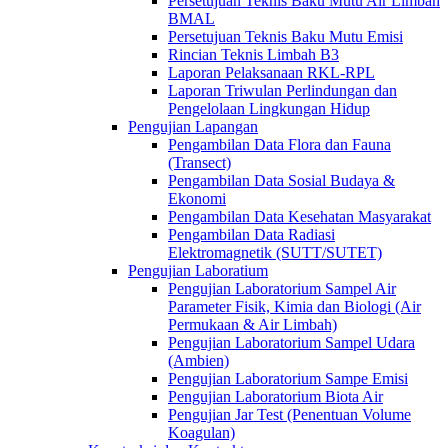
Persetujuan Teknis Baku Mutu Air Limbah
BMAL
Persetujuan Teknis Baku Mutu Emisi
Rincian Teknis Limbah B3
Laporan Pelaksanaan RKL-RPL
Laporan Triwulan Perlindungan dan
Pengelolaan Lingkungan Hidup
Pengujian Lapangan
Pengambilan Data Flora dan Fauna
(Transect)
Pengambilan Data Sosial Budaya &
Ekonomi
Pengambilan Data Kesehatan Masyarakat
Pengambilan Data Radiasi
Elektromagnetik (SUTT/SUTET)
Pengujian Laboratium
Pengujian Laboratorium Sampel Air
Parameter Fisik, Kimia dan Biologi (Air
Permukaan & Air Limbah)
Pengujian Laboratorium Sampel Udara
(Ambien)
Pengujian Laboratorium Sampe Emisi
Pengujian Laboratorium Biota Air
Pengujian Jar Test (Penentuan Volume
Koagulan)