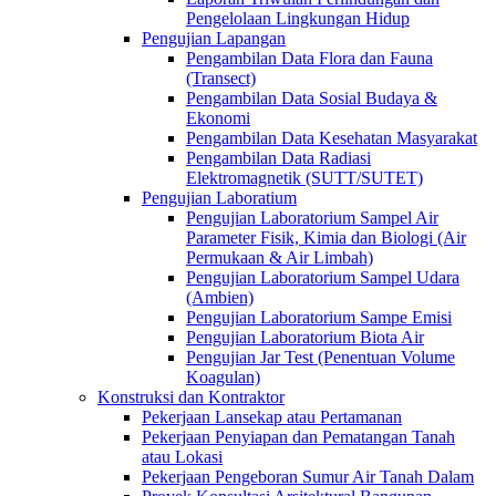
Pengelolaan Lingkungan Hidup
Pengujian Lapangan
Pengambilan Data Flora dan Fauna
(Transect)
Pengambilan Data Sosial Budaya &
Ekonomi
Pengambilan Data Kesehatan Masyarakat
Pengambilan Data Radiasi
Elektromagnetik (SUTT/SUTET)
Pengujian Laboratium
Pengujian Laboratorium Sampel Air
Parameter Fisik, Kimia dan Biologi (Air
Permukaan & Air Limbah)
Pengujian Laboratorium Sampel Udara
(Ambien)
Pengujian Laboratorium Sampe Emisi
Pengujian Laboratorium Biota Air
Pengujian Jar Test (Penentuan Volume
Koagulan)
Konstruksi dan Kontraktor
Pekerjaan Lansekap atau Pertamanan
Pekerjaan Penyiapan dan Pematangan Tanah
atau Lokasi
Pekerjaan Pengeboran Sumur Air Tanah Dalam