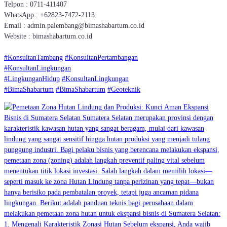
Telpon : 0711-411407
WhatsApp : +62823-7472-2113
Email : admin.palembang@bimashabartum.co.id
Website : bimashabartum.co.id
#KonsultanTambang
#KonsultanPertambangan
#KonsultanLingkungan
#LingkunganHidup
#KonsultanLingkungan
#BimaShabartum
#BimaShabartum
#Geoteknik