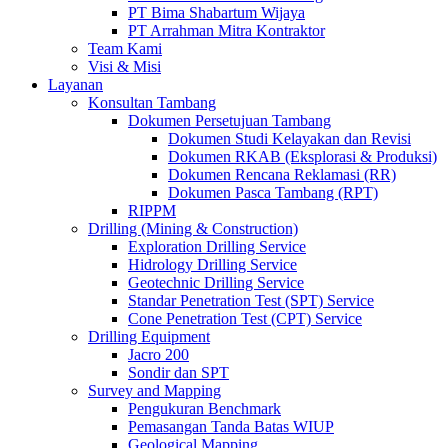
PT Bima Shabartum Wijaya
PT Arrahman Mitra Kontraktor
Team Kami
Visi & Misi
Layanan
Konsultan Tambang
Dokumen Persetujuan Tambang
Dokumen Studi Kelayakan dan Revisi
Dokumen RKAB (Eksplorasi & Produksi)
Dokumen Rencana Reklamasi (RR)
Dokumen Pasca Tambang (RPT)
RIPPM
Drilling (Mining & Construction)
Exploration Drilling Service
Hidrology Drilling Service
Geotechnic Drilling Service
Standar Penetration Test (SPT) Service
Cone Penetration Test (CPT) Service
Drilling Equipment
Jacro 200
Sondir dan SPT
Survey and Mapping
Pengukuran Benchmark
Pemasangan Tanda Batas WIUP
Geological Mapping