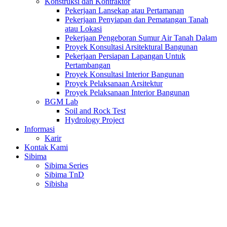
Konstruksi dan Kontraktor
Pekerjaan Lansekap atau Pertamanan
Pekerjaan Penyiapan dan Pematangan Tanah
atau Lokasi
Pekerjaan Pengeboran Sumur Air Tanah Dalam
Proyek Konsultasi Arsitektural Bangunan
Pekerjaan Persiapan Lapangan Untuk
Pertambangan
Proyek Konsultasi Interior Bangunan
Proyek Pelaksanaan Arsitektur
Proyek Pelaksanaan Interior Bangunan
BGM Lab
Soil and Rock Test
Hydrology Project
Informasi
Karir
Kontak Kami
Sibima
Sibima Series
Sibima TnD
Sibisha