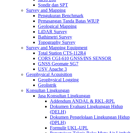
Sondir dan SPT
Survey and Mapping
Pengukuran Benchmark
Pemasangan Tanda Batas WIUP
Geological Mapping
LiDAR Survey
Bathimetri Survey
Topography Survey
Survey and Mapping Equipment
Total Station CTS-112R4
CORS CGI-610 GNSS/INS SENSOR
GNSS Geomate SG7
USV Apache 3
Geophysical Acquisition
Geophysical Logging
Geolistrik
Konsultan Lingkungan
Jasa Konsultan Lingkungan
Addendum ANDAL & RKL-RPL
Dokumen Evaluasi Lingkungan Hidup
(DELH)
Dokumen Pengelolaan Lingkungan Hidup
(DPLH)
Formulir UKL-UPL