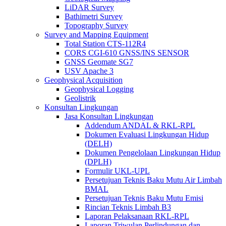
LiDAR Survey
Bathimetri Survey
Topography Survey
Survey and Mapping Equipment
Total Station CTS-112R4
CORS CGI-610 GNSS/INS SENSOR
GNSS Geomate SG7
USV Apache 3
Geophysical Acquisition
Geophysical Logging
Geolistrik
Konsultan Lingkungan
Jasa Konsultan Lingkungan
Addendum ANDAL & RKL-RPL
Dokumen Evaluasi Lingkungan Hidup
(DELH)
Dokumen Pengelolaan Lingkungan Hidup
(DPLH)
Formulir UKL-UPL
Persetujuan Teknis Baku Mutu Air Limbah
BMAL
Persetujuan Teknis Baku Mutu Emisi
Rincian Teknis Limbah B3
Laporan Pelaksanaan RKL-RPL
Laporan Triwulan Perlindungan dan