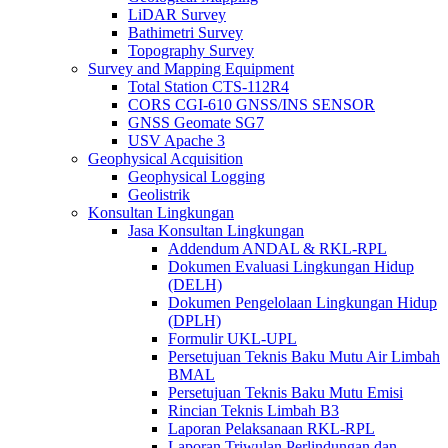
LiDAR Survey
Bathimetri Survey
Topography Survey
Survey and Mapping Equipment
Total Station CTS-112R4
CORS CGI-610 GNSS/INS SENSOR
GNSS Geomate SG7
USV Apache 3
Geophysical Acquisition
Geophysical Logging
Geolistrik
Konsultan Lingkungan
Jasa Konsultan Lingkungan
Addendum ANDAL & RKL-RPL
Dokumen Evaluasi Lingkungan Hidup
(DELH)
Dokumen Pengelolaan Lingkungan Hidup
(DPLH)
Formulir UKL-UPL
Persetujuan Teknis Baku Mutu Air Limbah
BMAL
Persetujuan Teknis Baku Mutu Emisi
Rincian Teknis Limbah B3
Laporan Pelaksanaan RKL-RPL
Laporan Triwulan Perlindungan dan