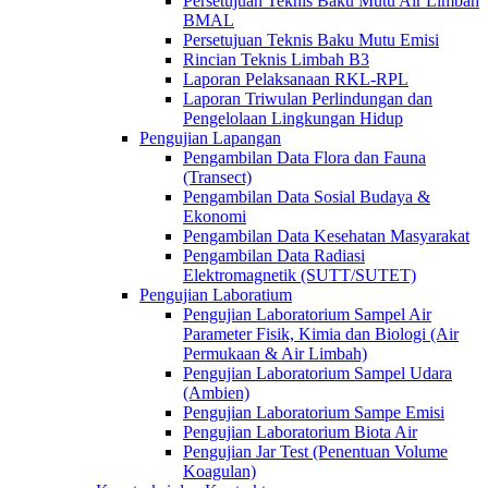
Persetujuan Teknis Baku Mutu Air Limbah
BMAL
Persetujuan Teknis Baku Mutu Emisi
Rincian Teknis Limbah B3
Laporan Pelaksanaan RKL-RPL
Laporan Triwulan Perlindungan dan
Pengelolaan Lingkungan Hidup
Pengujian Lapangan
Pengambilan Data Flora dan Fauna
(Transect)
Pengambilan Data Sosial Budaya &
Ekonomi
Pengambilan Data Kesehatan Masyarakat
Pengambilan Data Radiasi
Elektromagnetik (SUTT/SUTET)
Pengujian Laboratium
Pengujian Laboratorium Sampel Air
Parameter Fisik, Kimia dan Biologi (Air
Permukaan & Air Limbah)
Pengujian Laboratorium Sampel Udara
(Ambien)
Pengujian Laboratorium Sampe Emisi
Pengujian Laboratorium Biota Air
Pengujian Jar Test (Penentuan Volume
Koagulan)