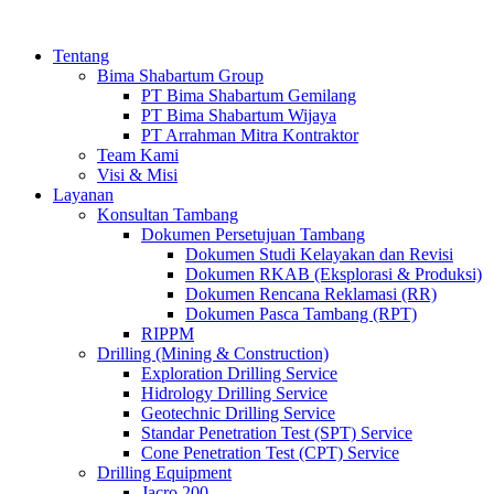
Tentang
Bima Shabartum Group
PT Bima Shabartum Gemilang
PT Bima Shabartum Wijaya
PT Arrahman Mitra Kontraktor
Team Kami
Visi & Misi
Layanan
Konsultan Tambang
Dokumen Persetujuan Tambang
Dokumen Studi Kelayakan dan Revisi
Dokumen RKAB (Eksplorasi & Produksi)
Dokumen Rencana Reklamasi (RR)
Dokumen Pasca Tambang (RPT)
RIPPM
Drilling (Mining & Construction)
Exploration Drilling Service
Hidrology Drilling Service
Geotechnic Drilling Service
Standar Penetration Test (SPT) Service
Cone Penetration Test (CPT) Service
Drilling Equipment
Jacro 200