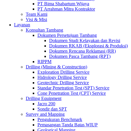
PT Bima Shabartum Wijaya
PT Arrahman Mitra Kontraktor
Team Kami
Visi & Misi
Layanan
Konsultan Tambang
Dokumen Persetujuan Tambang
Dokumen Studi Kelayakan dan Revisi
Dokumen RKAB (Eksplorasi & Produksi)
Dokumen Rencana Reklamasi (RR)
Dokumen Pasca Tambang (RPT)
RIPPM
Drilling (Mining & Construction)
Exploration Drilling Service
Hidrology Drilling Service
Geotechnic Drilling Service
Standar Penetration Test (SPT) Service
Cone Penetration Test (CPT) Service
Drilling Equipment
Jacro 200
Sondir dan SPT
Survey and Mapping
Pengukuran Benchmark
Pemasangan Tanda Batas WIUP
Geological Mapping