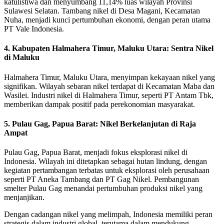
katulistiwa dan menyumbang 11,14% luas wilayah Provinsi
Sulawesi Selatan. Tambang nikel di Desa Magani, Kecamatan
Nuha, menjadi kunci pertumbuhan ekonomi, dengan peran utama
PT Vale Indonesia.
4. Kabupaten Halmahera Timur, Maluku Utara: Sentra Nikel
di Maluku
Halmahera Timur, Maluku Utara, menyimpan kekayaan nikel yang
signifikan. Wilayah sebaran nikel terdapat di Kecamatan Maba dan
Wasilei. Industri nikel di Halmahera Timur, seperti PT Antam Tbk,
memberikan dampak positif pada perekonomian masyarakat.
5. Pulau Gag, Papua Barat: Nikel Berkelanjutan di Raja
Ampat
Pulau Gag, Papua Barat, menjadi fokus eksplorasi nikel di
Indonesia. Wilayah ini ditetapkan sebagai hutan lindung, dengan
kegiatan pertambangan terbatas untuk eksplorasi oleh perusahaan
seperti PT Aneka Tambang dan PT Gag Nikel. Pembangunan
smelter Pulau Gag menandai pertumbuhan produksi nikel yang
menjanjikan.
Dengan cadangan nikel yang melimpah, Indonesia memiliki peran
strategis dalam industri global, terutama dalam mendukung