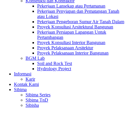
Konstruksi dan Kontraktor
Pekerjaan Lansekap atau Pertamanan
Pekerjaan Penyiapan dan Pematangan Tanah
atau Lokasi
Pekerjaan Pengeboran Sumur Air Tanah Dalam
Proyek Konsultasi Arsitektural Bangunan
Pekerjaan Persiapan Lapangan Untuk
Pertambangan
Proyek Konsultasi Interior Bangunan
Proyek Pelaksanaan Arsitektur
Proyek Pelaksanaan Interior Bangunan
BGM Lab
Soil and Rock Test
Hydrology Project
Informasi
Karir
Kontak Kami
Sibima
Sibima Series
Sibima TnD
Sibisha