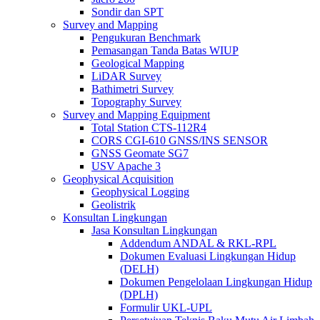
Sondir dan SPT
Survey and Mapping
Pengukuran Benchmark
Pemasangan Tanda Batas WIUP
Geological Mapping
LiDAR Survey
Bathimetri Survey
Topography Survey
Survey and Mapping Equipment
Total Station CTS-112R4
CORS CGI-610 GNSS/INS SENSOR
GNSS Geomate SG7
USV Apache 3
Geophysical Acquisition
Geophysical Logging
Geolistrik
Konsultan Lingkungan
Jasa Konsultan Lingkungan
Addendum ANDAL & RKL-RPL
Dokumen Evaluasi Lingkungan Hidup
(DELH)
Dokumen Pengelolaan Lingkungan Hidup
(DPLH)
Formulir UKL-UPL