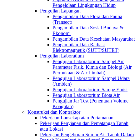
Pengelolaan Lingkungan Hidup
Pengujian Lapangan
Pengambilan Data Flora dan Fauna
(Transect)
Pengambilan Data Sosial Budaya &
Ekonomi
Pengambilan Data Kesehatan Masyarakat
Pengambilan Data Radiasi
Elektromagnetik (SUTT/SUTET)
Pengujian Laboratium
Pengujian Laboratorium Sampel Air
Parameter Fisik, Kimia dan Biologi (Air
Permukaan & Air Limbah)
Pengujian Laboratorium Sampel Udara
(Ambien)
Pengujian Laboratorium Sampe Emisi
Pengujian Laboratorium Biota Air
Pengujian Jar Test (Penentuan Volume
Koagulan)
Konstruksi dan Kontraktor
Pekerjaan Lansekap atau Pertamanan
Pekerjaan Penyiapan dan Pematangan Tanah
atau Lokasi
Pekerjaan Pengeboran Sumur Air Tanah Dalam