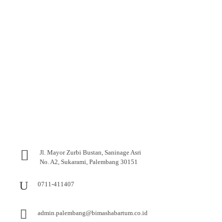
Jl. Mayor Zurbi Bustan, Saninage Asri
No. A2, Sukarami, Palembang 30151
0711-411407
admin.palembang@bimashabartum.co.id