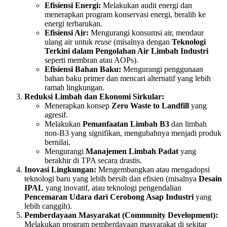
Efisiensi Energi:
Melakukan audit energi dan
menerapkan program konservasi energi, beralih ke
energi terbarukan.
Efisiensi Air:
Mengurangi konsumsi air, mendaur
ulang air untuk
reuse
(misalnya dengan
Teknologi
Terkini dalam Pengolahan Air Limbah Industri
seperti membran atau AOPs).
Efisiensi Bahan Baku:
Mengurangi penggunaan
bahan baku primer dan mencari alternatif yang lebih
ramah lingkungan.
Reduksi Limbah dan Ekonomi Sirkular:
Menerapkan konsep
Zero Waste to Landfill
yang
agresif.
Melakukan
Pemanfaatan Limbah B3
dan limbah
non-B3 yang signifikan, mengubahnya menjadi produk
bernilai.
Mengurangi
Manajemen Limbah Padat
yang
berakhir di TPA secara drastis.
Inovasi Lingkungan:
Mengembangkan atau mengadopsi
teknologi baru yang lebih bersih dan efisien (misalnya
Desain
IPAL
yang inovatif, atau teknologi pengendalian
Pencemaran Udara dari Cerobong Asap Industri
yang
lebih canggih).
Pemberdayaan Masyarakat (Community Development):
Melakukan program pemberdayaan masyarakat di sekitar