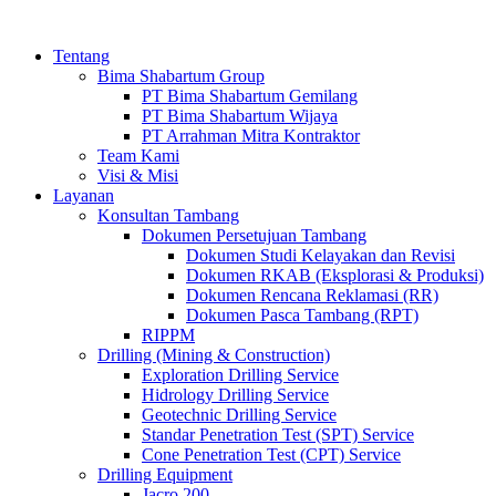
Tentang
Bima Shabartum Group
PT Bima Shabartum Gemilang
PT Bima Shabartum Wijaya
PT Arrahman Mitra Kontraktor
Team Kami
Visi & Misi
Layanan
Konsultan Tambang
Dokumen Persetujuan Tambang
Dokumen Studi Kelayakan dan Revisi
Dokumen RKAB (Eksplorasi & Produksi)
Dokumen Rencana Reklamasi (RR)
Dokumen Pasca Tambang (RPT)
RIPPM
Drilling (Mining & Construction)
Exploration Drilling Service
Hidrology Drilling Service
Geotechnic Drilling Service
Standar Penetration Test (SPT) Service
Cone Penetration Test (CPT) Service
Drilling Equipment
Jacro 200