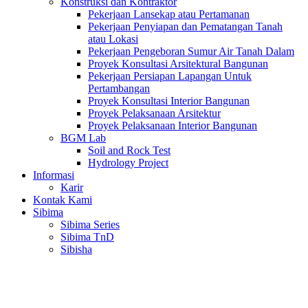
Konstruksi dan Kontraktor
Pekerjaan Lansekap atau Pertamanan
Pekerjaan Penyiapan dan Pematangan Tanah
atau Lokasi
Pekerjaan Pengeboran Sumur Air Tanah Dalam
Proyek Konsultasi Arsitektural Bangunan
Pekerjaan Persiapan Lapangan Untuk
Pertambangan
Proyek Konsultasi Interior Bangunan
Proyek Pelaksanaan Arsitektur
Proyek Pelaksanaan Interior Bangunan
BGM Lab
Soil and Rock Test
Hydrology Project
Informasi
Karir
Kontak Kami
Sibima
Sibima Series
Sibima TnD
Sibisha