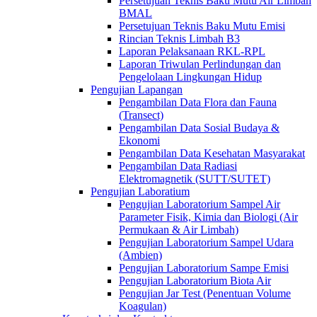
Persetujuan Teknis Baku Mutu Air Limbah
BMAL
Persetujuan Teknis Baku Mutu Emisi
Rincian Teknis Limbah B3
Laporan Pelaksanaan RKL-RPL
Laporan Triwulan Perlindungan dan
Pengelolaan Lingkungan Hidup
Pengujian Lapangan
Pengambilan Data Flora dan Fauna
(Transect)
Pengambilan Data Sosial Budaya &
Ekonomi
Pengambilan Data Kesehatan Masyarakat
Pengambilan Data Radiasi
Elektromagnetik (SUTT/SUTET)
Pengujian Laboratium
Pengujian Laboratorium Sampel Air
Parameter Fisik, Kimia dan Biologi (Air
Permukaan & Air Limbah)
Pengujian Laboratorium Sampel Udara
(Ambien)
Pengujian Laboratorium Sampe Emisi
Pengujian Laboratorium Biota Air
Pengujian Jar Test (Penentuan Volume
Koagulan)