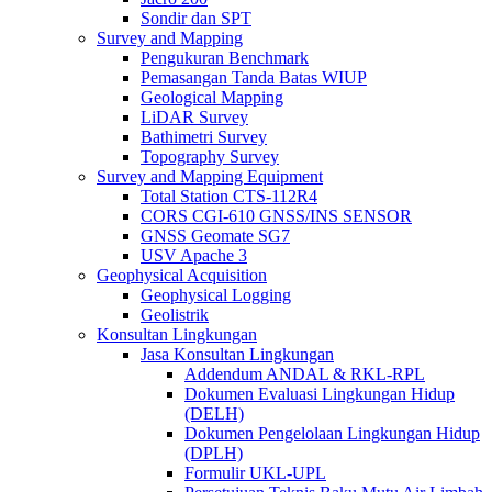
Sondir dan SPT
Survey and Mapping
Pengukuran Benchmark
Pemasangan Tanda Batas WIUP
Geological Mapping
LiDAR Survey
Bathimetri Survey
Topography Survey
Survey and Mapping Equipment
Total Station CTS-112R4
CORS CGI-610 GNSS/INS SENSOR
GNSS Geomate SG7
USV Apache 3
Geophysical Acquisition
Geophysical Logging
Geolistrik
Konsultan Lingkungan
Jasa Konsultan Lingkungan
Addendum ANDAL & RKL-RPL
Dokumen Evaluasi Lingkungan Hidup
(DELH)
Dokumen Pengelolaan Lingkungan Hidup
(DPLH)
Formulir UKL-UPL