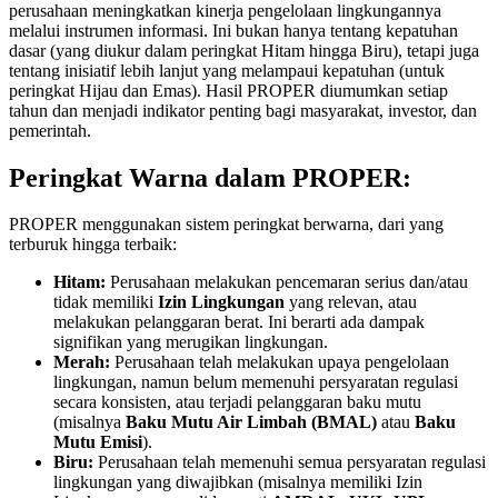
perusahaan meningkatkan kinerja pengelolaan lingkungannya
melalui instrumen informasi. Ini bukan hanya tentang kepatuhan
dasar (yang diukur dalam peringkat Hitam hingga Biru), tetapi juga
tentang inisiatif lebih lanjut yang melampaui kepatuhan (untuk
peringkat Hijau dan Emas). Hasil PROPER diumumkan setiap
tahun dan menjadi indikator penting bagi masyarakat, investor, dan
pemerintah.
Peringkat Warna dalam PROPER:
PROPER menggunakan sistem peringkat berwarna, dari yang
terburuk hingga terbaik:
Hitam:
Perusahaan melakukan pencemaran serius dan/atau
tidak memiliki
Izin Lingkungan
yang relevan, atau
melakukan pelanggaran berat. Ini berarti ada dampak
signifikan yang merugikan lingkungan.
Merah:
Perusahaan telah melakukan upaya pengelolaan
lingkungan, namun belum memenuhi persyaratan regulasi
secara konsisten, atau terjadi pelanggaran baku mutu
(misalnya
Baku Mutu Air Limbah (BMAL)
atau
Baku
Mutu Emisi
).
Biru:
Perusahaan telah memenuhi semua persyaratan regulasi
lingkungan yang diwajibkan (misalnya memiliki Izin