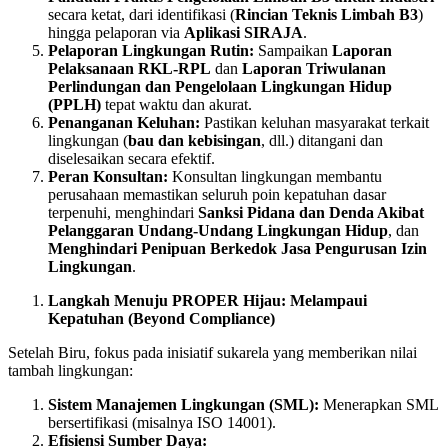
secara ketat, dari identifikasi (
Rincian Teknis Limbah B3
)
hingga pelaporan via
Aplikasi SIRAJA
.
Pelaporan Lingkungan Rutin:
Sampaikan
Laporan
Pelaksanaan RKL-RPL
dan
Laporan Triwulanan
Perlindungan dan Pengelolaan Lingkungan Hidup
(PPLH)
tepat waktu dan akurat.
Penanganan Keluhan:
Pastikan keluhan masyarakat terkait
lingkungan (
bau dan kebisingan
, dll.) ditangani dan
diselesaikan secara efektif.
Peran Konsultan:
Konsultan lingkungan membantu
perusahaan memastikan seluruh poin kepatuhan dasar
terpenuhi, menghindari
Sanksi Pidana dan Denda Akibat
Pelanggaran Undang-Undang Lingkungan Hidup
, dan
Menghindari Penipuan Berkedok Jasa Pengurusan Izin
Lingkungan
.
Langkah Menuju PROPER Hijau: Melampaui
Kepatuhan (Beyond Compliance)
Setelah Biru, fokus pada inisiatif sukarela yang memberikan nilai
tambah lingkungan:
Sistem Manajemen Lingkungan (SML):
Menerapkan SML
bersertifikasi (misalnya ISO 14001).
Efisiensi Sumber Daya: