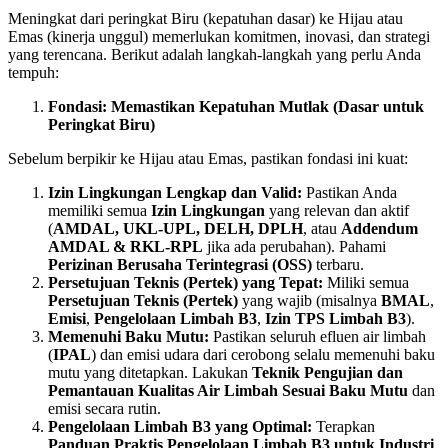
Meningkat dari peringkat Biru (kepatuhan dasar) ke Hijau atau
Emas (kinerja unggul) memerlukan komitmen, inovasi, dan strategi
yang terencana. Berikut adalah langkah-langkah yang perlu Anda
tempuh:
Fondasi: Memastikan Kepatuhan Mutlak (Dasar untuk
Peringkat Biru)
Sebelum berpikir ke Hijau atau Emas, pastikan fondasi ini kuat:
Izin Lingkungan Lengkap dan Valid:
Pastikan Anda
memiliki semua
Izin Lingkungan
yang relevan dan aktif
(
AMDAL, UKL-UPL, DELH, DPLH
, atau
Addendum
AMDAL & RKL-RPL
jika ada perubahan). Pahami
Perizinan Berusaha Terintegrasi (OSS)
terbaru.
Persetujuan Teknis (Pertek) yang Tepat:
Miliki semua
Persetujuan Teknis (Pertek)
yang wajib (misalnya
BMAL
,
Emisi
,
Pengelolaan Limbah B3
,
Izin TPS Limbah B3
).
Memenuhi Baku Mutu:
Pastikan seluruh efluen air limbah
(
IPAL
) dan emisi udara dari cerobong selalu memenuhi baku
mutu yang ditetapkan. Lakukan
Teknik Pengujian dan
Pemantauan Kualitas Air Limbah Sesuai Baku Mutu
dan
emisi secara rutin.
Pengelolaan Limbah B3 yang Optimal:
Terapkan
Panduan Praktis Pengelolaan Limbah B3 untuk Industri