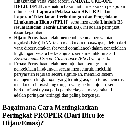
Lingkungan yang valid seperti
AMDAL, UKL-UPL,
DELH, DPLH
, mematuhi baku mutu, melakukan pelaporan
rutin seperti
Laporan Pelaksanaan RKL-RPL
dan
Laporan Triwulanan Perlindungan dan Pengelolaan
Lingkungan Hidup (PPLH)
, serta mengelola
Limbah B3
sesuai
Rincian Teknis Limbah B3
). Ini adalah peringkat
dasar kepatuhan.
Hijau:
Perusahaan telah memenuhi semua persyaratan
regulasi (Biru) DAN telah melakukan upaya-upaya lebih dari
yang dipersyaratkan (beyond compliance) dalam pengelolaan
lingkungan secara berkelanjutan, serta memiliki inisiatif
Environmental Social Governance (ESG)
yang baik.
Emas:
Perusahaan telah menunjukkan keunggulan
pengelolaan lingkungan secara menyeluruh, melebihi
persyaratan regulasi secara signifikan, memiliki sistem
manajemen lingkungan yang terintegrasi, dan terus-menerus
melakukan inovasi lingkungan yang berkelanjutan, serta
berkontribusi nyata pada pemberdayaan masyarakat. Ini
adalah peringkat tertinggi dan paling bergengsi.
Bagaimana Cara Meningkatkan
Peringkat PROPER (Dari Biru ke
Hijau/Emas)?