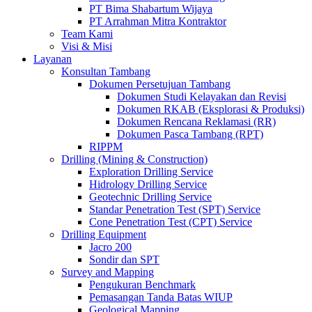
PT Bima Shabartum Wijaya
PT Arrahman Mitra Kontraktor
Team Kami
Visi & Misi
Layanan
Konsultan Tambang
Dokumen Persetujuan Tambang
Dokumen Studi Kelayakan dan Revisi
Dokumen RKAB (Eksplorasi & Produksi)
Dokumen Rencana Reklamasi (RR)
Dokumen Pasca Tambang (RPT)
RIPPM
Drilling (Mining & Construction)
Exploration Drilling Service
Hidrology Drilling Service
Geotechnic Drilling Service
Standar Penetration Test (SPT) Service
Cone Penetration Test (CPT) Service
Drilling Equipment
Jacro 200
Sondir dan SPT
Survey and Mapping
Pengukuran Benchmark
Pemasangan Tanda Batas WIUP
Geological Mapping