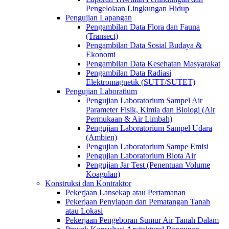
Pengelolaan Lingkungan Hidup
Pengujian Lapangan
Pengambilan Data Flora dan Fauna
(Transect)
Pengambilan Data Sosial Budaya &
Ekonomi
Pengambilan Data Kesehatan Masyarakat
Pengambilan Data Radiasi
Elektromagnetik (SUTT/SUTET)
Pengujian Laboratium
Pengujian Laboratorium Sampel Air
Parameter Fisik, Kimia dan Biologi (Air
Permukaan & Air Limbah)
Pengujian Laboratorium Sampel Udara
(Ambien)
Pengujian Laboratorium Sampe Emisi
Pengujian Laboratorium Biota Air
Pengujian Jar Test (Penentuan Volume
Koagulan)
Konstruksi dan Kontraktor
Pekerjaan Lansekap atau Pertamanan
Pekerjaan Penyiapan dan Pematangan Tanah
atau Lokasi
Pekerjaan Pengeboran Sumur Air Tanah Dalam