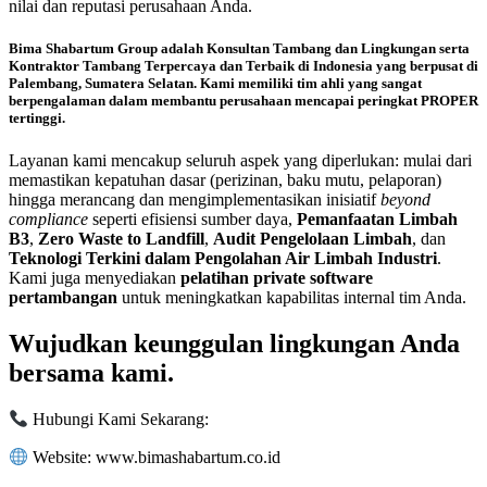
nilai dan reputasi perusahaan Anda.
Bima Shabartum Group
adalah
Konsultan Tambang dan Lingkungan
serta
Kontraktor Tambang Terpercaya dan Terbaik di Indonesia
yang berpusat di
Palembang, Sumatera Selatan. Kami memiliki tim ahli yang sangat
berpengalaman dalam membantu perusahaan mencapai peringkat PROPER
tertinggi.
Layanan kami mencakup seluruh aspek yang diperlukan: mulai dari
memastikan kepatuhan dasar (perizinan, baku mutu, pelaporan)
hingga merancang dan mengimplementasikan inisiatif
beyond
compliance
seperti efisiensi sumber daya,
Pemanfaatan Limbah
B3
,
Zero Waste to Landfill
,
Audit Pengelolaan Limbah
, dan
Teknologi Terkini dalam Pengolahan Air Limbah Industri
.
Kami juga menyediakan
pelatihan private software
pertambangan
untuk meningkatkan kapabilitas internal tim Anda.
Wujudkan keunggulan lingkungan Anda
bersama kami.
Hubungi Kami Sekarang:
Website: www.bimashabartum.co.id