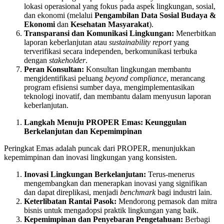
lokasi operasional yang fokus pada aspek lingkungan, sosial,
dan ekonomi (melalui
Pengambilan Data Sosial Budaya &
Ekonomi
dan
Kesehatan Masyarakat
).
Transparansi dan Komunikasi Lingkungan:
Menerbitkan
laporan keberlanjutan atau
sustainability report
yang
terverifikasi secara independen, berkomunikasi terbuka
dengan
stakeholder
.
Peran Konsultan:
Konsultan lingkungan membantu
mengidentifikasi peluang
beyond compliance
, merancang
program efisiensi sumber daya, mengimplementasikan
teknologi inovatif, dan membantu dalam menyusun laporan
keberlanjutan.
Langkah Menuju PROPER Emas: Keunggulan
Berkelanjutan dan Kepemimpinan
Peringkat Emas adalah puncak dari PROPER, menunjukkan
kepemimpinan dan inovasi lingkungan yang konsisten.
Inovasi Lingkungan Berkelanjutan:
Terus-menerus
mengembangkan dan menerapkan inovasi yang signifikan
dan dapat direplikasi, menjadi
benchmark
bagi industri lain.
Keterlibatan Rantai Pasok:
Mendorong pemasok dan mitra
bisnis untuk mengadopsi praktik lingkungan yang baik.
Kepemimpinan dan Penyebaran Pengetahuan:
Berbagi