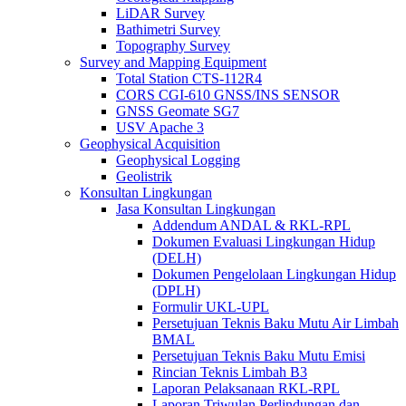
LiDAR Survey
Bathimetri Survey
Topography Survey
Survey and Mapping Equipment
Total Station CTS-112R4
CORS CGI-610 GNSS/INS SENSOR
GNSS Geomate SG7
USV Apache 3
Geophysical Acquisition
Geophysical Logging
Geolistrik
Konsultan Lingkungan
Jasa Konsultan Lingkungan
Addendum ANDAL & RKL-RPL
Dokumen Evaluasi Lingkungan Hidup
(DELH)
Dokumen Pengelolaan Lingkungan Hidup
(DPLH)
Formulir UKL-UPL
Persetujuan Teknis Baku Mutu Air Limbah
BMAL
Persetujuan Teknis Baku Mutu Emisi
Rincian Teknis Limbah B3
Laporan Pelaksanaan RKL-RPL
Laporan Triwulan Perlindungan dan