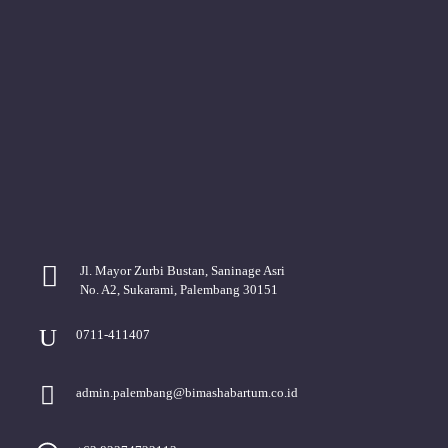
Jl. Mayor Zurbi Bustan, Saninage Asri
No. A2, Sukarami, Palembang 30151
0711-411407
admin.palembang@bimashabartum.co.id