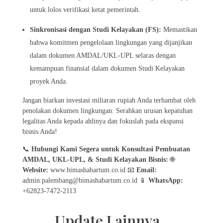
untuk lolos verifikasi ketat pemerintah.
Sinkronisasi dengan Studi Kelayakan (FS):
Memastikan
bahwa komitmen pengelolaan lingkungan yang dijanjikan
dalam dokumen AMDAL/UKL-UPL selaras dengan
kemampuan finansial dalam dokumen Studi Kelayakan
proyek Anda.
Jangan biarkan investasi miliaran rupiah Anda terhambat oleh
penolakan dokumen lingkungan. Serahkan urusan kepatuhan
legalitas Anda kepada ahlinya dan fokuslah pada ekspansi
bisnis Anda!
📞
Hubungi Kami Segera untuk Konsultasi Pembuatan
AMDAL, UKL-UPL, & Studi Kelayakan Bisnis:
🌐
Website:
www.bimashabartum.co.id 📧
Email:
admin.palembang@bimashabartum.co.id 📱
WhatsApp:
+62823-7472-2113
Update Lainnya..